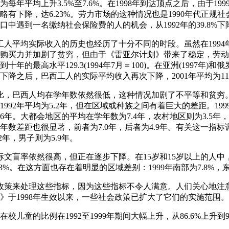
每年平均上升3.5%至7.6%。在1998年到达顶点之后，由于19
率略有下降，达6.23%。劳力市场的这种情况也是1990年代正规
遇到一名缴纳社会保险费的人的机会，从1992年的39.8%下降到1
西工人平均实际收入的历史也经历了十分不同的时段。虽然在199
购买力并加剧了贫穷，但由于《雷亚尔计划》带来了稳定，劳动
十年的最高水平129.3(1994年7月＝100)。在亚洲(1997年)和俄
下降之后，巴西工人的实际平均收入再次下降，2001年平均为116.1(
相比，巴西人均在学年数依然很低，这种情况加剧了不平等和贫穷。
992年平均为5.2年，但在区域或种族之间有着巨大的差距。19
4.6年。大都会地区的平均在学年数为7.4年，农村地区则为3.5
数差距也很显著，前者为7.0年，后者为4.9年。有关这一指标调
2年，男子则为5.9年。
指标文盲率依然很高，但正在逐步下降。在15岁和15岁以上的人中，
13.3%。在这方面也存在着明显的区域差别：1999年南部为7.8%，东
的政策来处理这些指标，因为这些指标不令人满意。人们关心地注意
》于1998年生效以来，一些社会政策已扩大了它们的实施范围。
岁在校儿童的比例在1992至1999年期间大幅上升，从86.6%上升到9