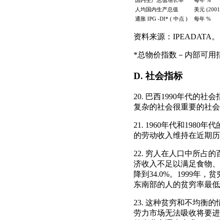
国内生产总值增长率
每年 %
人均国内生产总值
美元 (2001
通胀 IPG ‑DI* ( 中点 )
每年 %
资料来源：IPEADATA。
*总物价指数－内部可用
D. 社会指标
20. 巴西1990年代
复杂的社会很重要的社会
21. 1960年代和1
的劳动收入维持在近期历史的
22. 穷人在人口中所
济收入不足以满足食物、住
降到34.0%。1999年
东南部的人的贫穷率最低(分别
23. 这种贫穷和不均衡
劳力市场无法吸收将要进