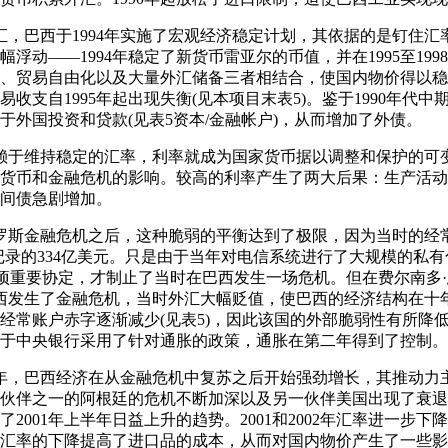
外汇，巴西于1994年实施了宏观经济稳定计划，其依据的是钉住
浮动――1994年稳定了新货币雷亚尔的币值，并在1995至19
、贸易自由化以及大量外汇储备三者相结合，使国内物价得以稳
收支自1995年起出现失衡(见本项目末表5)。鉴于1990年代
于外国投资和贷款(见表5资本/金融帐户)，从而增加了外债。
定有赖于维持稳定的汇率，利率就成为国家货币据以调整和保护的
国际货币和金融危机的影响。较高的利率产生了两大后果：生产活
间债急剧增加。
洲和俄罗斯金融危机之后，这种脆弱的平衡达到了极限，因为当时的经
记录的334亿美元。只是由于当年对电信系统进行了大规模的私
一项重要协定，才制止了当时在巴西发生一场危机。但在费尔南多·
，巴西发生了金融危机，当时外汇大幅贬值，使巴西的经济结构在
和经常账户赤字逐渐减少(见表5)，因此该国的外部脆弱性有所降低
于中央银行采用了针对通胀的政策，通胀在第二年得到了控制。
01年上半年，巴西经济在从金融危机中复苏之后开始强劲增长，其推动
伙伴之一的阿根廷的危机不断加深以及另一伙伴美国出现了衰退气
2001年上半年日益上升的趋势。2001和2002年汇率进一步
汇率的下降提高了进口品的成本，从而对国内物价产生了一些影响