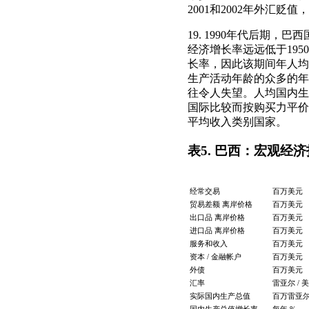
2001和2002年外汇
19. 1990年代后期
经济增长率远远低于195
长率，因此该期间年人均
生产活动年龄的众多的年轻人
往令人失望。人均国内生产
国际比较而按购买力平价转
平均收入类别国家。
表5. 巴西：宏观经济指
经常交易
百万美元
贸易差额 离岸价格
百万美元
出口品 离岸价格
百万美元
进口品 离岸价格
百万美元
服务和收入
百万美元
资本 / 金融帐户
百万美元
外债
百万美元
汇率
雷亚尔 / 
实际国内生产总值
百万雷亚尔，