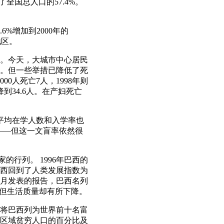
了全国总人口的57.4%。
6%增加到2000年的
地区。
进。今天，大城市中心居民
。但一些举措已降低了死
00人死亡7人，1998年则
降到34.6人。在产妇死亡
，平均在学人数和入学率也
%――但这一文盲率依然很
的行列。 1996年巴西的
年巴西回到了人类发展指数为
1年7月发表的报告，巴西名列
%，但生活质量却有所下降。
些数字将巴西列为世界前十名富
区域贫穷人口的百分比及