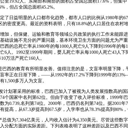
公里19.92人。东南部和南部的面积占全国总面积17.6%，但集中
%，但占全国总面积45.2%。
确定了日益明显的人口都市化趋势，都市人口的比例从1980年的67.
地区的密度更高。最近的资料表明，只有18.8%的人口居住在农村
急剧增加，但保健、运输和教育等领域公共政策的执行工作未能跟
基础设施不充分的严重问题，基本环境卫生方面的问题尤为严重
的总死亡率从1980年的每1000人死亡9人下降到1996年的每10
亡6人。1992至1999年期间，婴儿死亡率从每1000人死亡43人下
每10万活产死亡160人。
点或许是巴西的教育有所明显改善。值得注意的是，文盲率明显下降
率正在日渐下降，――从1992年的17.2%下降到1999年的13
1,500多万人为文盲。
联合国开发计划署采用的标准，巴西已加入了被视为人类发展指数高的国家
,在174个国家中名列第62位。但由于改变了收入评价标准，1999
0.739,名列第74位。2000年，巴西仍名列第74位。据200
提高，从67.3岁提高到67.5岁，入学率也从78.3%提高到80
内生产总值为7,304亿美元，人均收入估计为4,350美元。尽管这
入分配方面的实际差距。下列表格表明了这种差距以及巴西不同