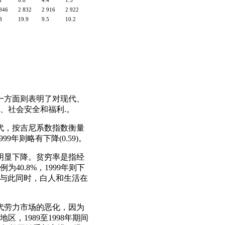
1
0.8
4.4
1.5
846
2 832
2 916
2 922
8
19.9
9.5
10.2
另一方面则表明了对现代、
、社会安全和福利.。
0年代，按吉尼系数指数衡量
9年则略有下降(0.59)。
已明显下降。贫穷率是指经
0.8%，1999年则下
%)。与此同时，白人和生活在
年代劳力市场的恶化，因为
1989至1998年期间