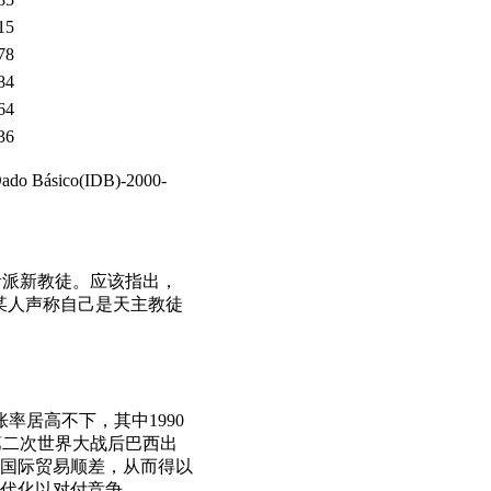
15
78
84
64
36
o Básico(IDB)-2000-
福音派新教徒。应该指出，
响。某人声称自己是天主教徒
胀率居高不下，其中1990
是第二次世界大战后巴西出
的国际贸易顺差，从而得以
现代化以对付竞争。