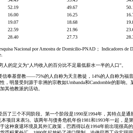
52.19
49.67
50.
16.00
16.25
16.
19.07
18.68
19.
22.59
21.96
23.
28.40
27.73
28.
cional por Amostra de Domicilio-PNAD； Indicadores de Dad
e.
所对穷人的定义为“人均收入的百分比不足最低薪水一半的人口”。
主要信奉基督教――75%的人自称为天主教徒，14%的人自称为
，明显受到源于非洲的宗教如Umbanda和Candomble的影
加其他教派的活动。
年代经历了三个不同阶段。第一个阶段是1990至1994年，其特点是通
(见本项目末表5)。该两年与债务危机年份1981和1993年一起，
于这种衰退环境及其外汇政策，巴西得以在1994年前出现很高
货币积累外汇。1990年起放松了进口限制，迫使巴西工业实现