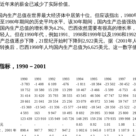
贬值，近年来的薪金已减少了实际价值。
，巴西国内生产总值在世界最大经济体中居第十位。但应该指出，1980
0至1980年期间的历史平均水平。该30年期间，国内生产总值
国内生产总值的增长率为4.2%。巴西依然需要有很高的增长率
。但在1990年代，例如1991、1998和1999年以及1990和1
总值逐步下降，21世纪开始时下降到2,922美元。据《2001
换后，巴西1998年人均国内生产总值为6,625美元。这一数
标，1990－2001
1990
1991
1992
1993
1994
1995
1996
1997
1
-3 783
-1 408
6 109
-676
-1 811
-18 384
-23 502
-30 452
-3
10 752
10 580
15 239
13 299
10 467
-3 466
-5 599
-6 753
-6
31 414
31 620
35 793
38 555
43 545
46 506
47 747
52 994
51
20 661
21 041
20 554
25 256
33 079
49 972
53 346
59 747
57
-15 369
-13 543
-11 336
-15 577
-14 692
-18 541
-20 350
-25 522
-2
4 593
163
9 947
10 495
8 692
29 095
33 968
25 800
29
123 439
123 910
135 949
145 726
148 295
159 256
179 935
199 998
2
美元
-
-
-
-
0.65
0.92
1.01
1.08
1.
 2001 年
898.4
907.7
902.7
947.2
1 002.6
1 045.0
1 072.8
1 107.9
1 