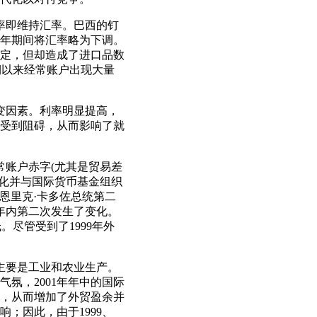
汇率即维持汇率。巴西的钉
98年期间将汇率略为下调。
定，但却造成了进口品数
中期以来经常账户出现大量
可变因素。利率明显提高，
动受到阻碍，从而影响了就
常账户赤字(尤其是贸易差
有化并与国际货币基金组织
恩里克·卡多佐总统第二
十年内第二次发生了变化。
。尽管受到了1999年外
力主要是工业和农业生产。
氛，2001年年中的国际
下降，从而增加了外贸盈余并
；因此，由于1999、