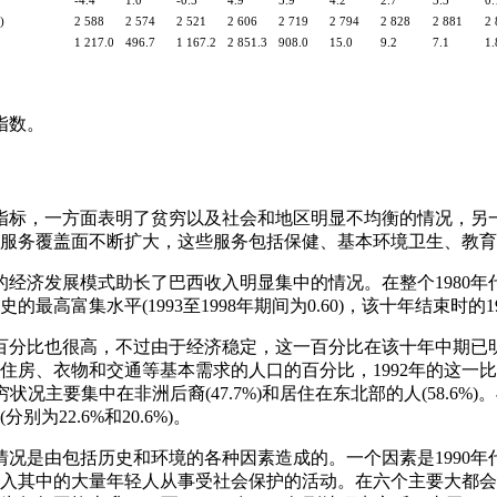
-4.4
1.0
-0.5
4.9
5.9
4.2
2.7
3.3
0.
)
2 588
2 574
2 521
2 606
2 719
2 794
2 828
2 881
2 
1 217.0
496.7
1 167.2
2 851.3
908.0
15.0
9.2
7.1
1.
指数。
的社会指标，一方面表明了贫穷以及社会和地区明显不均衡的情况，
服务覆盖面不断扩大，这些服务包括保健、基本环境卫生、教育
980年代的经济发展模式助长了巴西收入明显集中的情况。在整个198
最高富集水平(1993至1998年期间为0.60)，该十年结束时的199
占的百分比也很高，不过由于经济稳定，这一百分比在该十年中期
房、衣物和交通等基本需求的人口的百分比，1992年的这一比例为4
，贫穷状况主要集中在非洲后裔(47.7%)和居住在东北部的人(58.6
为22.6%和20.6%)。
的情况是由包括历史和环境的各种因素造成的。一个因素是1990
入其中的大量年轻人从事受社会保护的活动。在六个主要大都会地区，