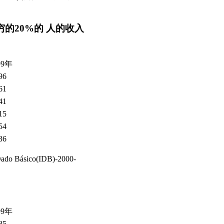
的20%的 人的收入
99年
96
61
41
15
54
36
o Básico(IDB)-2000-
99年
85