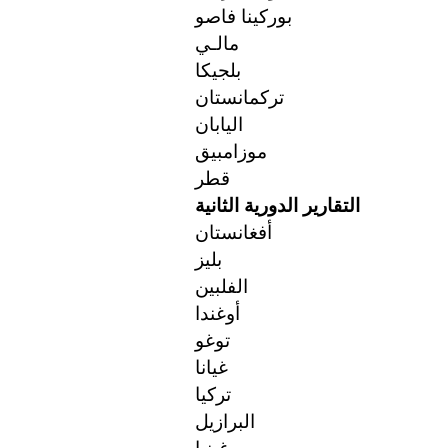
بوركينا فاصو
مالـي
بلجيكا
تركمانستان
اليابان
موزامبيق
قطر
التقارير الدورية الثانية
أفغانستان
بليز
الفلبين
أوغندا
توغو
غيانا
تركيا
البرازيل