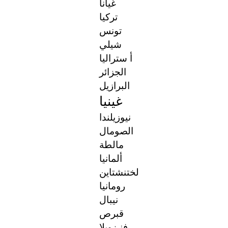
غيانا
تركيا
تونس
شيلي
أ ستراليا
الجزائر
البرازيل
غينيا
نيوزيلندا
الصومال
مالطة
ألمانيا
لختنشتاين
رومانيا
نيبال
قبرص
فنـزويلا