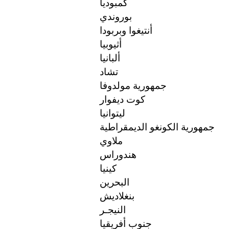
كمبوديا
بوروندي
أنتيغوا وبربودا
أثيوبيا
ألبانيا
تشاد
جمهورية مولدوفا
كوت ديفوار
ليتوانيا
جمهورية الكونغو الديمقراطية
ملاوي
هندوراس
كينيا
البحرين
بنغلاديش
النيجـر
جنوب أفريقيا