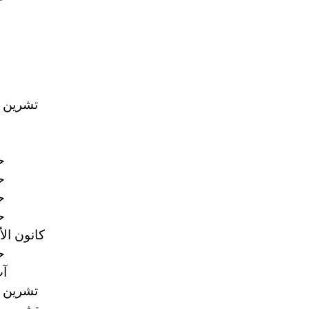
14 تشرين ا
25
25
25
25
17 كانون ال
17
31
27 تشرين ا