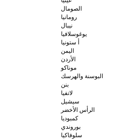
غينيا
الصومال
رومانيا
نيبال
يوغوسلافيا
أ ستونيا
اليمن
الأردن
موناكو
البوسنة والهرسك
بنن
لاتفيا
سيشيل
الرأس الأخضر
كمبوديا
بوروندي
سلوفاكيا