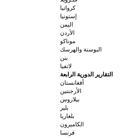
كرواتيا
إستونيا
اليمن
الأردن
موناكو
البوسنة والهرسك
بنن
لاتفيا
التقارير الدورية الرابعة
أفغانستان
الأرجنتين
بيلاروس
بليز
بلغاريا
الكاميرون
فرنسا