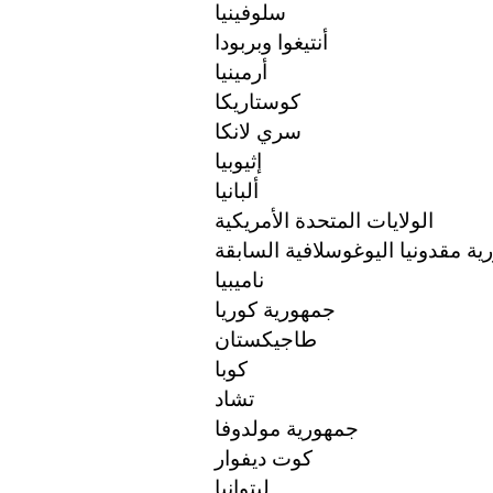
سلوفينيا
أنتيغوا وبربودا
أرمينيا
كوستاريكا
سري لانكا
إثيوبيا
ألبانيا
الولايات المتحدة الأمريكية
ة مقدونيا اليوغوسلافية السابقة
ناميبيا
جمهورية كوريا
طاجيكستان
كوبا
تشاد
جمهورية مولدوفا
كوت ديفوار
ليتوانيا