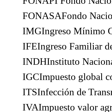
FONAPI Fondo Naciona
FONASAFondo Nacion
IMGIngreso Mínimo G
IFEIngreso Familiar d
INDHInstituto Nacion
IGCImpuesto global c
ITSInfección de Trans
IVAImpuesto valor ag