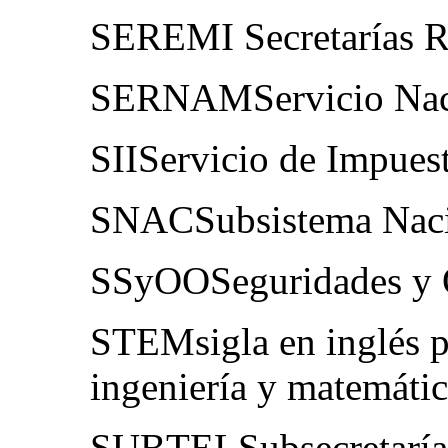
SEREMI Secretarías Re
SERNAMServicio Naci
SIIServicio de Impuest
SNACSubsistema Naci
SSyOOSeguridades y 
STEMsigla en inglés pa
ingeniería y matemáti
SUBTELSubsecretaría 