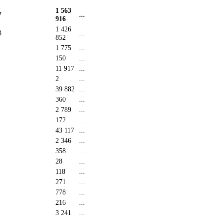
1 563
7
...
916
1 426
3
...
852
1 775
...
150
...
11 917
...
2
...
39 882
...
360
...
2 789
...
172
...
43 117
...
2 346
...
358
...
28
...
118
...
271
...
778
...
216
...
3 241
...