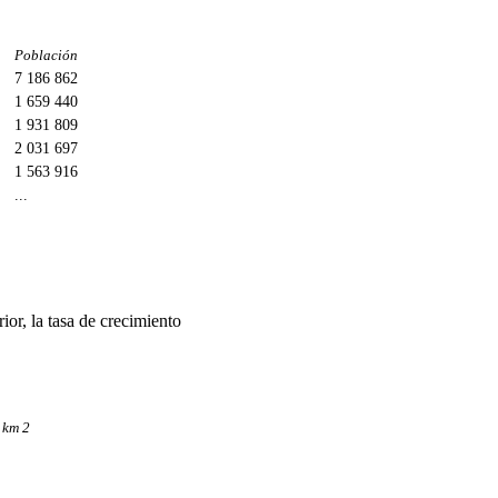
Población
7 186 862
1 659 440
1 931 809
2 031 697
1 563 916
...
or, la tasa de crecimiento
 km 2