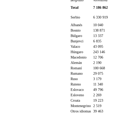
Belgrado
Voivodina
Total
7 186 862
Serbio
6 330 919
Albanés
10 040
Bosnio
138 871
Búlgaro
13 337
Bunjevci
6 835
Valaco
43 095
Húngaro
243 146
Macedonio
12 706
Alemán
2 190
Romaní
100 668
Rumano
29 075
Ruso
3 179
Ruteno
11 340
Eslovaco
49 796
Esloveno
2 269
Croata
19 223
Montenegrino
2 519
Otros idiomas
39 463