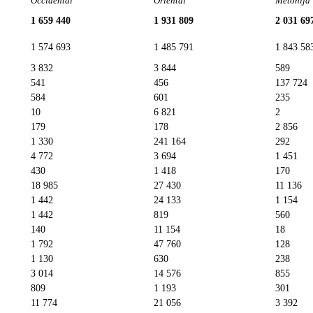
Occidental
Oriental
Metohija
1 659 440
1 931 809
2 031 69
1 574 693
1 485 791
1 843 58
3 832
3 844
589
541
456
137 724
584
601
235
10
6 821
2
179
178
2 856
1 330
241 164
292
4 772
3 694
1 451
430
1 418
170
18 985
27 430
11 136
1 442
24 133
1 154
1 442
819
560
140
11 154
18
1 792
47 760
128
1 130
630
238
3 014
14 576
855
809
1 193
301
11 774
21 056
3 392