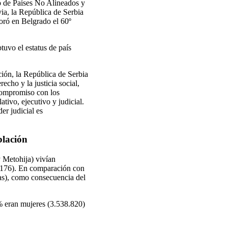
o de Países No Alineados y
ia, la República de Serbia
oró en Belgrado el 60º
tuvo el estatus de país
ción, la República de Serbia
echo y la justicia social,
 compromiso con los
ativo, ejecutivo y judicial.
er judicial es
blación
 Metohija) vivían
9.176). En comparación con
as), como consecuencia del
% eran mujeres (3.538.820)