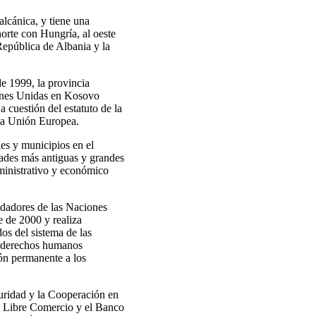
alcánica, y tiene una
norte con Hungría, al oeste
República de Albania y la
e 1999, la provincia
ones Unidas en Kosovo
cuestión del estatuto de la
 la Unión Europea.
es y municipios en el
dades más antiguas y grandes
dministrativo y económico
ndadores de las Naciones
 de 2000 y realiza
os del sistema de las
e derechos humanos
ión permanente a los
uridad y la Cooperación en
 Libre Comercio y el Banco