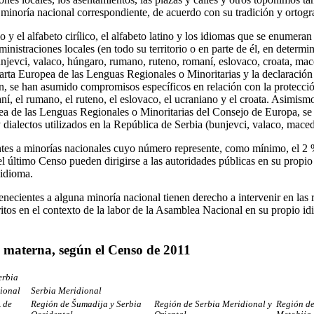
 minoría nacional correspondiente, de acuerdo con su tradición y ortogra
y el alfabeto cirílico, el alfabeto latino y los idiomas que se enumera
ministraciones locales (en todo su territorio o en parte de él, en determ
unjevci, valaco, húngaro, rumano, ruteno, romaní, eslovaco, croata, m
rta Europea de las Lenguas Regionales o Minoritarias y la declaración
n, se han asumido compromisos específicos en relación con la protección
ní, el rumano, el ruteno, el eslovaco, el ucraniano y el croata. Asimis
pea de las Lenguas Regionales o Minoritarias del Consejo de Europa, se
y dialectos utilizados en la República de Serbia (bunjevci, valaco, mac
tes a minorías nacionales cuyo número represente, como mínimo, el 2 % 
l último Censo pueden dirigirse a las autoridades públicas en su propio
 idioma.
enecientes a alguna minoría nacional tienen derecho a intervenir en las
itos en el contexto de la labor de la Asamblea Nacional en su propio id
 materna, según el Censo de 2011
erbia
rional
Serbia Meridional
 de
Región de Šumadija y Serbia
Región de Serbia Meridional y
Región de