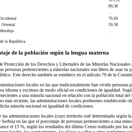
89,38
…
Occidental
76,69
 Oriental
59,58
Metohija
…
 de la República.
ntaje de la población según la lengua materna
 de Protección de los Derechos y Libertades de las Minorías Nacionales 
Las personas pertenecientes a minorías nacionales son libres de usar su p
lico. Este derecho también se establece en el artículo 79 de la Constit
dministraciones locales en las que tradicionalmente han vivido personas 
r su idioma y escritura de modo oficial en condiciones de igualdad. Segú
necientes a una minoría nacional en relación con la población total del t
so más reciente, las administraciones locales pertinentes establecerán ob
 dicha minoría nacional en igualdad de condiciones.
 las administraciones locales (cuyo territorio esté determinado según la
de Serbia) en las que el porcentaje de personas pertenecientes a una mino
ance el 15 %, según los resultados del último Censo realizado por las a
nes locales, los asentamientos, las plazas y calles y otros topónimos t