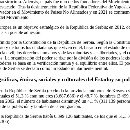
fraestructura. Además, el país fue uno de los fundadores del Movimient
stacado. Tras la desintegración de la República Federativa de Yugoslav
servador en el Movimiento de Países No Alineados y en 2021 se conmem
 del Movimiento.
ropea es un objetivo estratégico de la República de Serbia; en 2012, ob
a su posible adhesión.
efinido por la Constitución de la República de Serbia. Según la Constitu
io y de todos los ciudadanos que viven en él, basado en el estado de der
cia civil, los derechos humanos y de las minorías y las libertades, y el
s. La organización del poder se rige por la división de los poderes legisl
oderes se basa en la verificación mutua y el equilibrio entre ellos. El pod
 de Serbia se declara como un Estado militarmente neutral.
áficas, étnicas, sociales y culturales del Estadoy su po
en la República de Serbia (excluida la provincia autónoma de Kosovo y
 cuales el 51,3 % eran mujeres (3.687.686) y el 48,7 %, hombres (3.49
o en 2002, el número de habitantes disminuyó un 4,1 % (311.139 person
o de la población y también de la emigración.
la República de Serbia había 6.899.126 habitantes, de los que el 51,3 
.306).