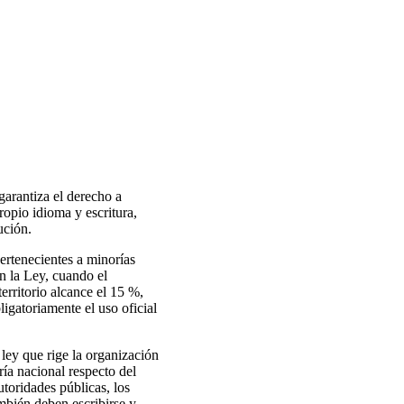
garantiza el derecho a
ropio idioma y escritura,
ución.
pertenecientes a minorías
n la Ley, cuando el
erritorio alcance el 15 %,
ligatoriamente el uso oficial
 ley que rige la organización
ría nacional respecto del
utoridades públicas, los
ambién deben escribirse y