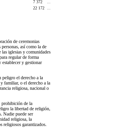
7 372
...
22 172
...
ebración de ceremonias
as personas, así como la de
de las iglesias y comunidades
 para regular de forma
y establecer y gestionar
 peligro el derecho a la
y familiar, o el derecho a la
rancia religiosa, nacional o
 prohibición de la
gro la libertad de religión,
las. Nadie puede ser
idad religiosa, la
os religiosos garantizados.