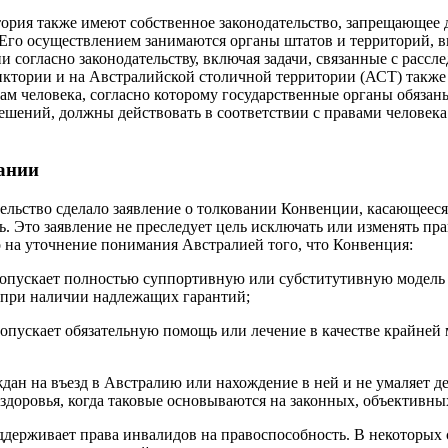
тория также имеют собственное законодательство, запрещающе
 Его осуществлением занимаются органы штатов и территорий,
 согласно законодательству, включая задачи, связанные с рассл
ктории и на Австралийской столичной территории (АСТ) также
вам человека, согласно которому государственные органы обязан
ешений, должны действовать в соответствии с правами человека
ании
льство сделало заявление о толковании Конвенции, касающееся с
ь. Это заявление не преследует цель исключать или изменять пр
 на уточнение понимания Австралией того, что Конвенция:
 допускает полностью суппортивную или субститутивную модель
 при наличии надлежащих гарантий;
 допускает обязательную помощь или лечение в качестве крайней
аждан на въезд в Австралию или нахождение в ней и не умаляет 
здоровья, когда таковые основываются на законных, объективны
ддерживает права инвалидов на правоспособность. В некоторых 