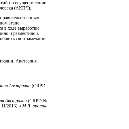
иятий по осуществлению
еловека (АКПЧ).
еправительственных
ьном этапе
а в ходе выработки
вило и разместило в
общить свои замечания.
стралии, Австралия
отив Австралии
(CRPD
ив Австралии
(CRPD №
11/2013) и
М.Л. против