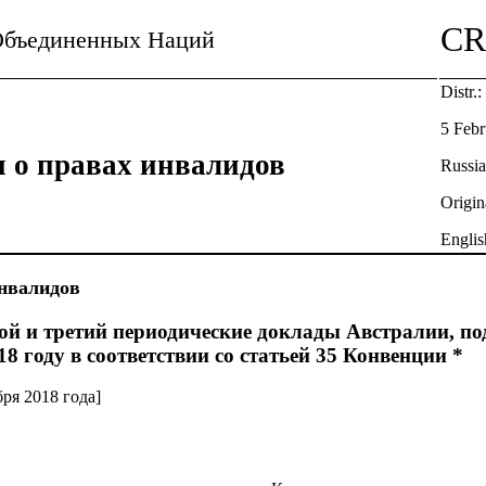
CR
Объединенных Наций
Distr.
5 Febr
 о правах инвалидов
Russi
Origin
Englis
нвалидов
ой и третий периодические доклады Австралии, п
8 году в соответствии со статьей 35 Конвенции *
бря 2018 года]