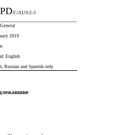
PD
/C/AUS/2-3
: General
uary 2019
an
al: English
h, Russian and Spanish only
одлежавшие