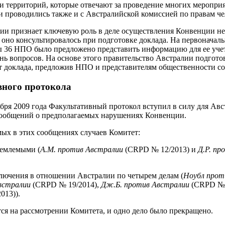
и территорий, которые отвечают за проведение многих меропр
 проводились также и с Австралийской комиссией по правам ч
лии признает ключевую роль в деле осуществления Конвенции н
 оно консультировалось при подготовке доклада. На первоначал
ы 36 НПО было предложено представить информацию для ее учет
ень вопросов. На основе этого правительство Австралии подгото
т доклада, предложив НПО и представителям общественности со
вного протокола
тября 2009 года Факультативный протокол вступил в силу для Ав
сообщений о предполагаемых нарушениях Конвенции.
мых в этих сообщениях случаев Комитет:
иемлемыми (
А.М. против Австралии
(CRPD № 12/2013) и
Д.Р. пр
лючения в отношении Австралии по четырем делам (
Ноубл прот
встралии
(CRPD № 19/2014),
Дж.Б. против Австралии
(CRPD № 
013)).
тся на рассмотрении Комитета, и одно дело было прекращено.