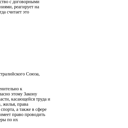
ество с договорными
иями, реагирует на
да считает это
стралийского Союза,
енительно к
ласно этому Закону
асти, касающейся труда и
, жилья, права
спорта, а также в сфере
имеет право проводить
еры по их