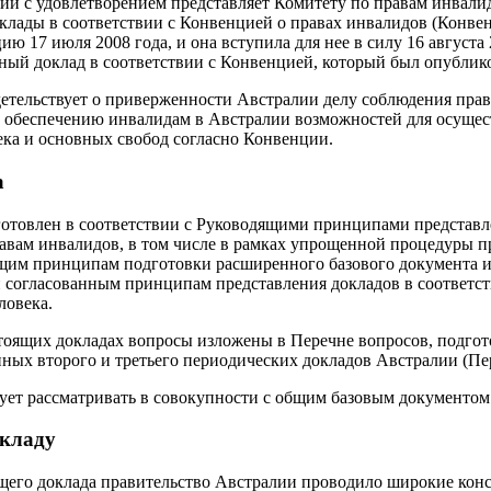
ии с удовлетворением представляет Комитету по правам инвалид
клады в соответствии с Конвенцией о правах инвалидов (Конве
 17 июля 2008 года, и она вступила для нее в силу 16 августа 
ный доклад в соответствии с Конвенцией, который был опублико
етельствует о приверженности Австралии делу соблюдения прав 
 обеспечению инвалидам в Австралии возможностей для осущес
ека и основных свобод согласно Конвенции.
а
готовлен в соответствии с Руководящими принципами представ
авам инвалидов, в том числе в рамках упрощенной процедуры пр
ящим принципам подготовки расширенного базового документа и
и согласованным принципам представления докладов в соответ
ловека.
тоящих докладах вопросы изложены в Перечне вопросов, подго
ных второго и третьего периодических докладов Австралии (Пе
ует рассматривать в совокупности с общим базовым документом
окладу
щего доклада правительство Австралии проводило широкие конс