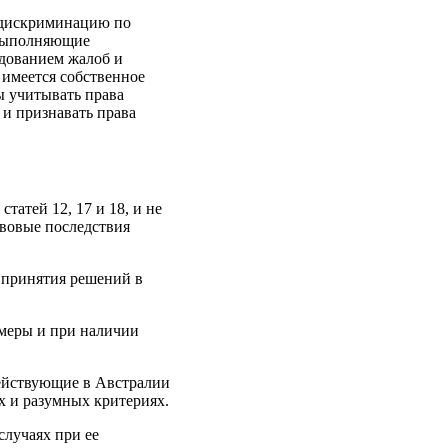
е дискриминацию по
 выполняющие
едованием жалоб и
 имеется собственное
ы учитывать права
 и признавать права
татей 12, 17 и 18, и не
авовые последствия
 принятия решений в
 меры и при наличии
действующие в Австралии
х и разумных критериях.
случаях при ее