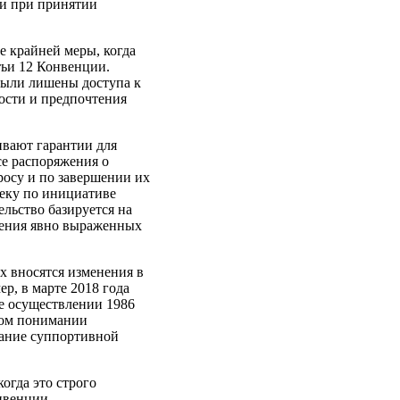
и при принятии
е крайней меры, когда
тьи 12 Конвенции.
 были лишены доступа к
ости и предпочтения
ивают гарантии для
се распоряжения о
росу и по завершении их
пеку по инициативе
льство базируется на
рения явно выраженных
х вносятся изменения в
р, в марте 2018 года
ее осуществлении 1986
ном понимании
нание суппортивной
огда это строго
нвенции.