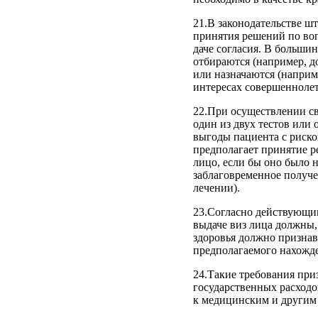
21.В законодательстве ш
принятия решений по во
даче согласия. В больш
отбираются (например, д
или назначаются (наприм
интересах совершеннолетн
22.При осуществлении с
один из двух тестов или
выгоды пациента с риско
предполагает принятие р
лицо, если бы оно было 
заблаговременное получе
лечении).
23.Согласно действующи
выдаче виз лица должны, 
здоровья должно призна
предполагаемого нахожде
24.Такие требования при
государственных расходо
к медицинским и другим