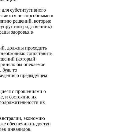
 для субститутивного
итаются не способными к
нятию решений, которые
супруг или родственник)
раны здоровья в
ий, должны проходить
м необходимо сопоставить
решений (который
приняло бы опекаемое
 будь то
сведения о предыдущем
щиеся с прошениями о
е, и состояние их
родолжительности их
 Австралии, экономию
кже обеспечивать доступ
цев-инвалидов.