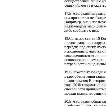
осуществлении лица с к
решений, могут нуждатьс
17.В Австралии модель с
она признается необходи
Например, она используе
надлежащему медицинско
либо сообщать о них.
18.Согласно статье 16 К
предотвращения надругат
передаче под опеку имею
исполнения. Существуют 
совершеннолетнего или и
основополагающем принц
потребностей лица, исп
19.В некоторых юрисдикц
целях обеспечения защит
правительство Виктории 
года (ВИК) нормативно-
способности принимать 
модели принятия решени
20.В Австралии обязател
необходимо в качестве кр