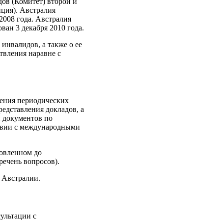
ов (Комитет) второй и
нция). Австралия
2008 года. Австралия
ван 3 декабря 2010 года.
инвалидов, а также о ее
твления наравне с
ления периодических
едставления докладов, а
 документов по
ствии с международными
товленном до
речень вопросов).
 Австралии.
ультации с