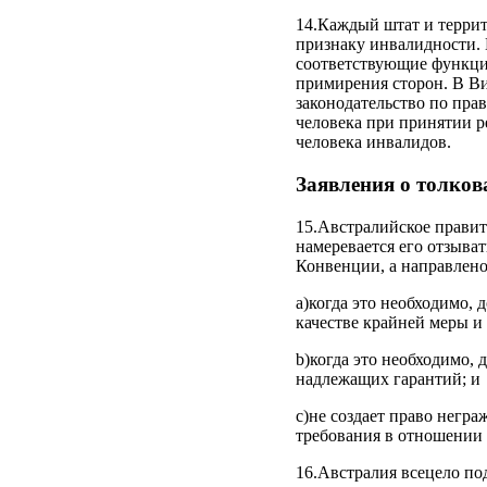
14.Каждый штат и терри
признаку инвалидности.
соответствующие функции
примирения сторон. В Ви
законодательство по пра
человека при принятии р
человека инвалидов.
Заявления о толков
15.Австралийское правите
намеревается его отзыват
Конвенции, а направлено
а)когда это необходимо,
качестве крайней меры и
b)когда это необходимо,
надлежащих гарантий; и
с)не создает право негр
требования в отношении 
16.Австралия всецело по