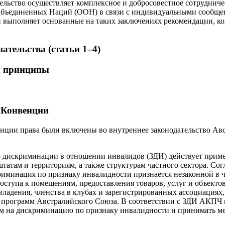
ельство осуществляет комплексное и добросовестное сотруднич
бъединенных Наций (ООН) в связи с индивидуальными сообщен
 выполняет основанные на таких заключениях рекомендации, ког
ательства (статьи 1–4)
 и принципы
 Конвенции
нции права были включены во внутреннее законодательство Ав
 о дискриминации в отношении инвалидов (ЗДИ) действует прим
татам и территориям, а также структурам частного сектора. Сог
риминация по признаку инвалидности признается незаконной в ч
доступа к помещениям, предоставления товаров, услуг и объектов
ладения, членства в клубах и зарегистрированных ассоциациях, 
и программ Австралийского Союза. В соответствии с ЗДИ АКПЧ 
ам на дискриминацию по признаку инвалидности и принимать м