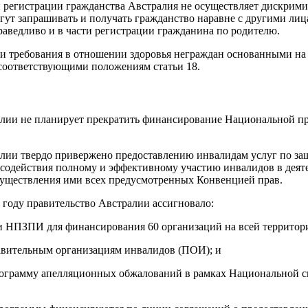
и регистрации гражданства Австралия не осуществляет дискрим
ут запрашивать и получать гражданство наравне с другими лица
аведливо и в части регистрации гражданина по родителю.
ои требования в отношении здоровья неграждан основанными на
 соответствующими положениям статьи 18.
алии не планирует прекратить финансирование Национальной п
лии твердо привержено предоставлению инвалидам услуг по защ
 содействия полному и эффективному участию инвалидов в дея
существления ими всех предусмотренных Конвенцией прав.
 году правительство Австралии ассигновало:
ии НПЗПИ для финансирования 60 организаций на всей территор
тавительным организациям инвалидов (ПОИ); и
программу апелляционных обжалований в рамках Национальной с