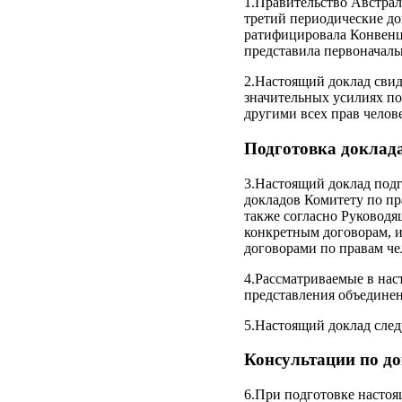
1.Правительство Австрал
третий периодические до
ратифицировала Конвенцию
представила первоначаль
2.Настоящий доклад свид
значительных усилиях по
другими всех прав челов
Подготовка доклад
3.Настоящий доклад под
докладов Комитету по пр
также согласно Руковод
конкретным договорам, 
договорами по правам че
4.Рассматриваемые в нас
представления объединен
5.Настоящий доклад след
Консультации по д
6.При подготовке настоя