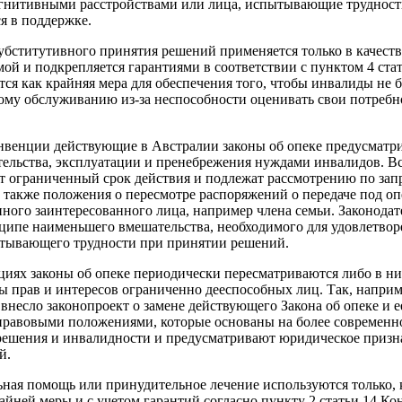
огнитивными расстройствами или лица, испытывающие трудност
я в поддержке.
убститутивного принятия решений применяется только в качеств
мой и подкрепляется гарантиями в соответствии с пунктом 4 ста
тся как крайняя мера для обеспечения того, чтобы инвалиды не
му обслуживанию из-за неспособности оценивать свои потребн
онвенции действующие в Австралии законы об опеке предусматр
ельства, эксплуатации и пренебрежения нуждами инвалидов. В
т ограниченный срок действия и подлежат рассмотрению по зап
также положения о пересмотре распоряжений о передаче под о
ного заинтересованного лица, например члена семьи. Законодате
ипе наименьшего вмешательства, необходимого для удовлетво
ытывающего трудности при принятии решений.
иях законы об опеке периодически пересматриваются либо в ни
ы прав и интересов ограниченно дееспособных лиц. Так, наприме
внесло законопроект о замене действующего Закона об опеке и 
правовыми положениями, которые основаны на более современ
решения и инвалидности и предусматривают юридическое приз
й.
ьная помощь или принудительное лечение используются только, к
айней меры и с учетом гарантий согласно пункту 2 статьи 14 Ко