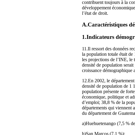
contribuent toujours à la con
développement économique du
l’état de droit.
A.Caractéristiques dé
1.Indicateurs démog
11.Il ressort des données rec
la population totale était d
les projections de l’INE, le
densité de population serait
croissance démographique a
12.En 2002, le département 
densité de population de 1 1
population présente de fortes
économique, politique et adm
d’emploi; 38,8 % de la popul
départements qui viennent a
du département de Guatemala
a)Huehuetenango (7,5 % de l
b)San Marcos (7,1 %);