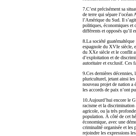
7.C’est précisément sa situa
de terre qui sépare l’océan 
l’Amérique du Sud. Il s’agi
politiques, économiques et
différents et opposés qu’il e
8.La société guatémaltèque r
espagnole du XVIe siècle, et
du XXe siècle et le conflit 
d’exploitation et de discrim
autoritaire et exclusif. Ces 
9.Ces dernières décennies, l
pluriculturel, jetant ainsi le
nouveau projet de nation a é
les accords de paix n’ont pu
10.Aujourd’hui encore le Gu
racisme et la discrimination
agricole, ou la très profonde
population. À côté de cet hé
économique, avec une démocrat
criminalité organisée et les
rejoindre les expressions le