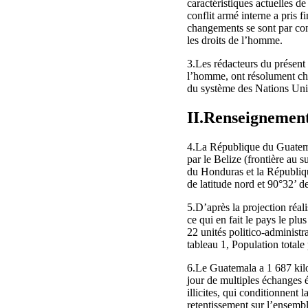
caractéristiques actuelles de
conflit armé interne a pris 
changements se sont par cons
les droits de l’homme.
3.Les rédacteurs du présent
l’homme, ont résolument che
du système des Nations Unie
II.Renseignement
4.La République du Guatemala
par le Belize (frontière au s
du Honduras et la République
de latitude nord et 90°32’ d
5.D’après la projection réal
ce qui en fait le pays le plu
22 unités politico‑administr
tableau 1, Population totale
6.Le Guatemala a 1 687 kilom
jour de multiples échanges éc
illicites, qui conditionnent 
retentissement sur l’ensembl