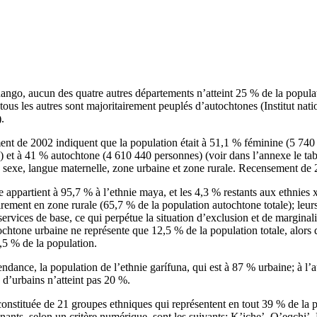
ango, aucun des quatre autres départements n’atteint 25 % de la populat
ous les autres sont majoritairement peuplés d’autochtones (Institut nation
.
ent de 2002 indiquent que la population était à 51,1 % féminine (5 74
) et à 41 % autochtone (4 610 440 personnes) (voir dans l’annexe le tabl
 sexe, langue maternelle, zone urbaine et zone rurale. Recensement de 
appartient à 95,7 % à l’ethnie maya, et les 4,3 % restants aux ethnies x
irement en zone rurale (65,7 % de la population autochtone totale); le
ervices de base, ce qui perpétue la situation d’exclusion et de marginali
ochtone urbaine ne représente que 12,5 % de la population totale, alors 
,5 % de la population.
endance, la population de l’ethnie garífuna, qui est à 87 % urbaine; à l’a
 d’urbains n’atteint pas 20 %.
onstituée de 21 groupes ethniques qui représentent en tout 39 % de la p
ants, selon un critère numérique, sont les suivants: K’iche’, Q’eqchi’