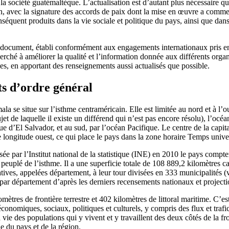
 la société guatémaltèque. L’actualisation est d’autant plus nécessaire q
fin, avec la signature des accords de paix dont la mise en œuvre a comm
équent produits dans la vie sociale et politique du pays, ainsi que dans
 document, établi conformément aux engagements internationaux pris en
rché à améliorer la qualité et l’information donnée aux différents orga
s, en apportant des renseignements aussi actualisés que possible.
s d’ordre général
 se situe sur l’isthme centraméricain. Elle est limitée au nord et à l’ou
ujet de laquelle il existe un différend qui n’est pas encore résolu), l’oc
 d’El Salvador, et au sud, par l’océan Pacifique. Le centre de la capita
e longitude ouest, ce qui place le pays dans la zone horaire Temps univ
isée par l’Institut national de la statistique (INE) en 2010 le pays compt
s peuplé de l’isthme. Il a une superficie totale de 108 889,2 kilomètres car
atives, appelées département, à leur tour divisées en 333 municipalités (
 par département d’après les derniers recensements nationaux et project
ètres de frontière terrestre et 402 kilomètres de littoral maritime. C’es
onomiques, sociaux, politiques et culturels, y compris des flux et trafics
la vie des populations qui y vivent et y travaillent des deux côtés de la fr
e du pays et de la région.