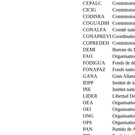
CEPALC
Commission 
CICIG
Commission 
CODISRA
Commission 
COGUADIH
Commission 
CONALFA
Comité nati
CONAPREVI
Coordinatio
COPREDEH
Commission 
DEMI
Bureau du 
FAO
Organisation
FODIGUA
Fonds de d
FONAPAZ
Fonds natio
GANA
Gran Alian
IDPP
Institut de 
INE
Institut nati
LIDER
Libertad D
OEA
Organisatio
OEI
Organisation
ONG
Organisati
OPS
Organisatio
PAN
Partido de