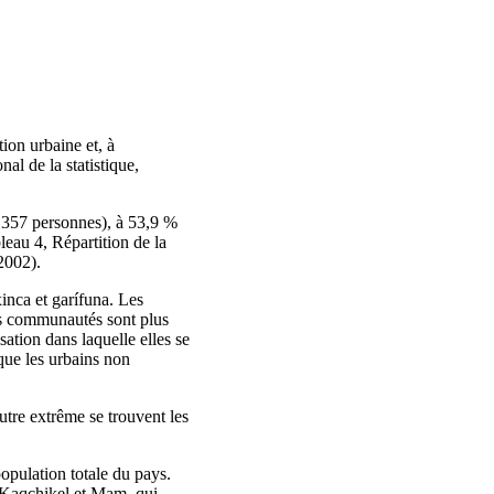
ion urbaine et, à
al de la statistique,
0 357 personnes), à 53,9 %
eau 4, Répartition de la
2002).
inca et garífuna. Les
urs communautés sont plus
sation dans laquelle elles se
que les urbains non
utre extrême se trouvent les
opulation totale du pays.
, Kaqchikel et Mam, qui