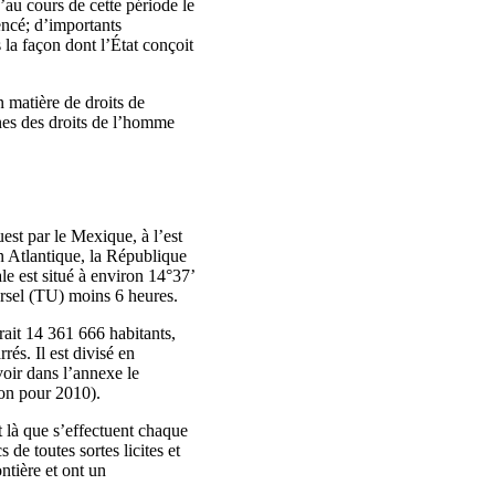
u’au cours de cette période le
encé; d’importants
 la façon dont l’État conçoit
 matière de droits de
nes des droits de l’homme
est par le Mexique, à l’est
éan Atlantique, la République
le est situé à environ 14°37’
ersel (TU) moins 6 heures.
erait 14 361 666 habitants,
rés. Il est divisé en
voir dans l’annexe le
ion pour 2010).
t là que s’effectuent chaque
 de toutes sortes licites et
ontière et ont un