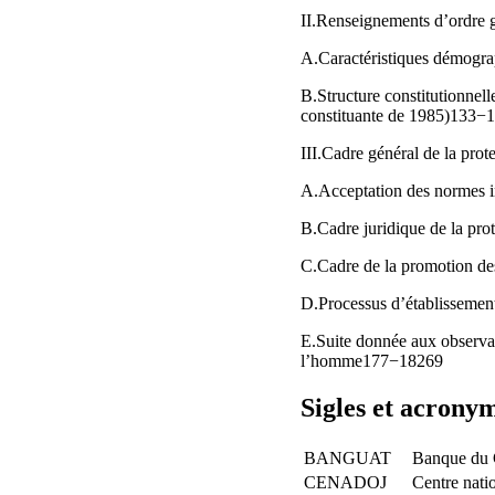
II.Renseignements d’ordre
A.Caractéristiques démogra
B.Structure constitutionnell
constituante de 1985)133−
III.Cadre général de la pro
A.Acceptation des normes i
B.Cadre juridique de la pr
C.Cadre de la promotion de
D.Processus d’établisseme
E.Suite donnée aux observati
l’homme177−18269
Sigles et acrony
BANGUAT
Banque du 
CENADOJ
Centre natio