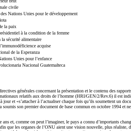
rieur brut
nale civile
des Nations Unies pour le développement
iota
de la paix
présidentiel à la condition de la femme
à la sécurité alimentaire
’immunodéficience acquise
onal de la Esperanza
ations Unies pour l’enfance
olucionaria Nacional Guatemalteca
rectives générales concernant la présentation et le contenu des rapports 
ernationaux relatifs aux droits de l’homme (HRI/GEN/2/Rev.6) il est indi
à jour et «s’attacher à l’actualiser chaque fois qu’ils soumettent un do
a soumis son premier document de base commun en octobre 1994 et ne 
ize ans et, comme on peut l’imaginer, le pays a connu d’importants chan
fin que les organes de l’ONU aient une vision nouvelle, plus réaliste, d