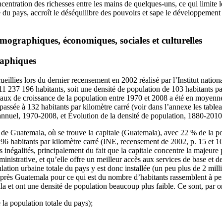
centration des richesses entre les mains de quelques-uns, ce qui limite l
 pays, accroît le déséquilibre des pouvoirs et sape le développement 
mographiques, économiques, sociales et culturelles
raphiques
ueillies lors du dernier recensement en 2002 réalisé par l’Institut nation
e 11 237 196 habitants, soit une densité de population de 103 habitants p
 taux de croissance de la population entre 1970 et 2008 a été en moyenn
 passée à 132 habitants par kilomètre carré (voir dans l’annexe les table
nnuel, 1970-2008, et Évolution de la densité de population, 1880-2010
de Guatemala, où se trouve la capitale (Guatemala), avec 22 % de la pop
96 habitants par kilomètre carré (INE, recensement de 2002, p. 15 et 16)
 inégalités, principalement du fait que la capitale concentre la majeure p
inistrative, et qu’elle offre un meilleur accès aux services de base et de
ation urbaine totale du pays y est donc installée (un peu plus de 2 mil
près Guatemala pour ce qui est du nombre d’habitants rassemblent à pein
 et ont une densité de population beaucoup plus faible. Ce sont, par or
a population totale du pays);