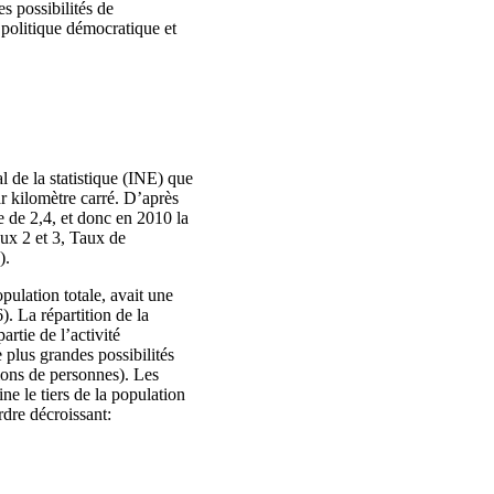
es possibilités de
politique démocratique et
al de la statistique (INE) que
ar kilomètre carré. D’après
e de 2,4, et donc en 2010 la
aux 2 et 3, Taux de
).
ulation totale, avait une
. La répartition de la
artie de l’activité
 plus grandes possibilités
lions de personnes). Les
e le tiers de la population
dre décroissant: