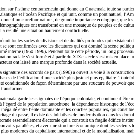
tion sur l’isthme centraméricain qui donne au Guatemala toute sa particul
Atlantique et l’océan Pacifique et qui unit, comme un pont naturel, l’A
t donc d’un carrefour naturel, de grande importance écologique, que les 
 démographiques ont transformé en une mosaïque de peuples et de cultu
n a résulté une situation hautement conflictuelle.
éunit toutes sortes de divisions et de dualités profondes qui existaient 
 se sont confirmées avec les dictatures qui ont dominé la scène politiq
armé interne (1960-1996). Pendant toute cette période, un long processu
ination raciale s’est formé et à partir du XIXe siècle s’est mis en place
facteurs ont laissé une marque profonde dans la société actuelle.
a signature des accords de paix (1996) a ouvert la voie à la construction
s bases de l’édification d’une société plus juste et plus égalitaire. Toutefoi
té conditionnée de façon déterminante par une structure de pouvoir que n
 transformer.
atemala garde les stigmates de l’époque coloniale, et continue d’être m
 à l’égard de la population autochtone, la dépendance historique de l’éc
 inégalité entre l’élite dominante et les couches populaires, qui constitu
ritage du passé, il existe des initiatives de modernisation dans les domai
ie essentiellement électorale qui a construit un fragile édifice instituti
 pouvoirs parallèles, et avec une structure économique dont les secteurs l
s plus modernes du capitalisme international et de la mondialisation, ma