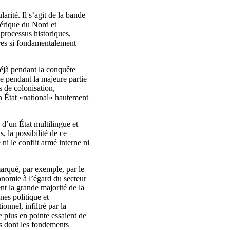
arité. Il s’agit de la bande
mérique du Nord et
processus historiques,
res si fondamentalement
déjà pendant la conquête
ue pendant la majeure partie
s de colonisation,
 un État «national» hautement
 d’un État multilingue et
s, la possibilité de ce
i le conflit armé interne ni
arqué, par exemple, par le
onomie à l’égard du secteur
ent la grande majorité de la
nes politique et
onnel, infiltré par la
e plus en pointe essaient de
is dont les fondements