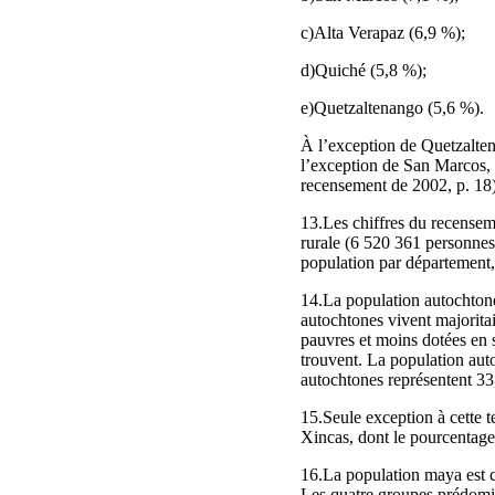
c)Alta Verapaz (6,9 %);
d)Quiché (5,8 %);
e)Quetzaltenango (5,6 %).
À l’exception de Quetzalten
l’exception de San Marcos, t
recensement de 2002, p. 18)
13.Les chiffres du recensem
rurale (6 520 361 personnes
population par département,
14.La population autochtone 
autochtones vivent majorita
pauvres et moins dotées en s
trouvent. La population aut
autochtones représentent 33
15.Seule exception à cette t
Xincas, dont le pourcentage
16.La population maya est c
Les quatre groupes prédomin