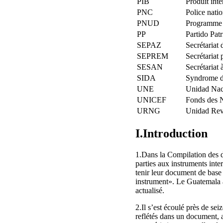
PIB
Produit inté
PNC
Police natio
PNUD
Programme 
PP
Partido Patr
SEPAZ
Secrétariat 
SEPREM
Secrétariat 
SESAN
Secrétariat 
SIDA
Syndrome d
UNE
Unidad Naci
UNICEF
Fonds des N
URNG
Unidad Rev
I.Introduction
1.Dans la Compilation des di
parties aux instruments int
tenir leur document de base 
instrument». Le Guatemala 
actualisé.
2.Il s’est écoulé près de se
reflétés dans un document, a