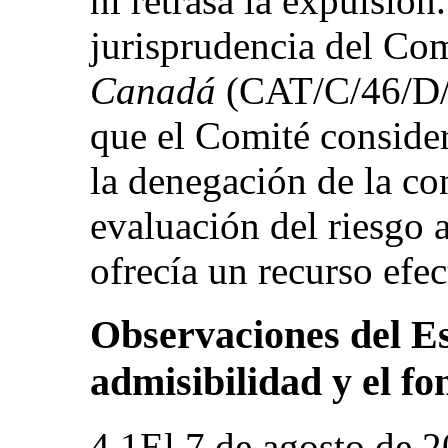
ni retrasa la expulsión
jurisprudencia del Co
Canadá
(CAT/C/46/D/3
que el Comité consider
la denegación de la co
evaluación del riesgo 
ofrecía un recurso efec
Observaciones del Es
admisibilidad y el fo
4.1El 7 de agosto de 2