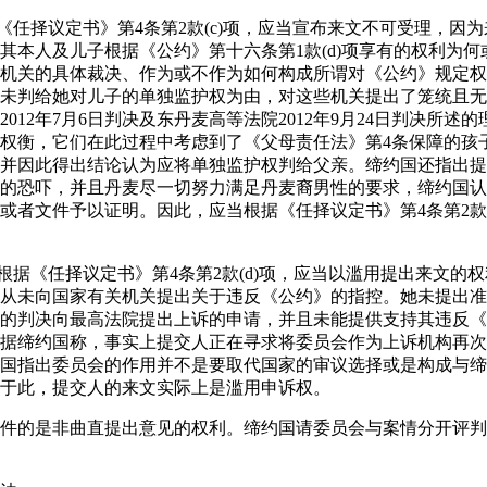
据《任择议定书》第4条第2款(c)项，应当宣布来文不可受理，因
其本人及儿子根据《公约》第十六条第1款(d)项享有的权利为
机关的具体裁决、作为或不作为如何构成所谓对《公约》规定权
未判给她对儿子的单独监护权为由，对这些机关提出了笼统且无
012年7月6日判决及东丹麦高等法院2012年9月24日判决所述
权衡，它们在此过程中考虑到了《父母责任法》第4条保障的孩
并因此得出结论认为应将单独监护权判给父亲。缔约国还指出提
的恐吓，并且丹麦尽一切努力满足丹麦裔男性的要求，缔约国认
或者文件予以证明。因此，应当根据《任择议定书》第4条第2款(
，根据《任择议定书》第4条第2款(d)项，应当以滥用提出来文的
从未向国家有关机关提出关于违反《公约》的指控。她未提出准许
权的判决向最高法院提出上诉的申请，并且未能提供支持其违反《公
据缔约国称，事实上提交人正在寻求将委员会作为上诉机构再次
国指出委员会的作用并不是要取代国家的审议选择或是构成与缔
于此，提交人的来文实际上是滥用申诉权。
后对案件的是非曲直提出意见的权利。缔约国请委员会与案情分开评