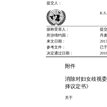
提交人：
K.S.
据称受害人：
提
所涉缔约国：
丹
来文日期：
20
参考文件：
已于
决定通过日期：
20
附件
消除对妇女歧视委
择议定书》
关于