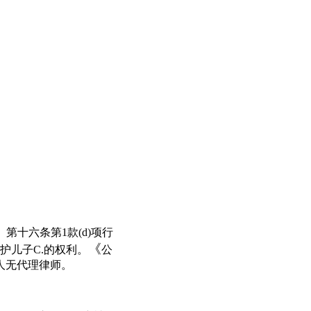
第十六条第1款(d)项行
《
护儿子C.的权利。
公
交人无代理律师。