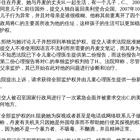
012年住在丹麦。她与丹麦的丈夫H.一起生活，有一个儿子，C.。 2
意儿子C.前往国外，提交人独自返回美利坚合众国。2007年10
儿子行为异常，并且对母亲是谁很模糊。他称其前妻离开了四个
政局将C.的主要居所改为他的住址，这样孩子的生活可以更加稳
监护权。
H.拒绝与她讨论儿子并想得到单独监护权。提交人请求法院批准她
是提交人不准使用因语言不流利而所需要的丹麦文笔记，而其身
并不知悉法院已下令儿童心理医生提供第二份报告，而这份报告
依据第二份心理报告将对C.的单独监护权判给了H.。法院辩称，尽
父亲监护，其已开始在此对他的问题进行诊断和治疗。
法院提出上诉，请求获得全部监护权并由儿童心理医生提供一份新的报
。
求，提交人被召至国家行政局进行了一次紧急会面并被要求交出C.的
任何地方。
.拥有全部监护权的H.阻挠她为探视或者甚至是电话或网络联系儿子
据她称，丹麦有关机关只因她是外国母亲而不帮助她行使其探视的
权，因为她不是一个暴力者、不吸毒、不酗酒，并且精神正常。