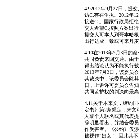
4.92012年9月27日
访C.存在争执。2012
接送C.。国家行政局拒
交人希望C.按照方案出行
提交人可本人到哥本哈根
出行达成一致或可来丹麦
4.10在2013年5月
共同负责来回交通。由于
得出结论认为不能执行裁
2013年7月2日，该委
其裁决中，该委员会除其
日，上诉许可委员会告知
共同监护权的判决向最高
4.11关于本来文，缔
定书》第2条规定，来文
人或个人联名或其代表提
辞明显看出，并结合委员
作受害者。《公约》仅涉
被视作“妇女”，因此其