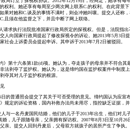
行政局订立了探视权协议。2012年12月19日，经商定，她享有
起的权利。她还享有每周至少两次网上联系C.的权利。在此背景下
且如果对她和C.谈及的事情不满时，则会冲她叫嚷。提交人还称
视C.且须在他监督之下，并且中断了网上联络。
日，提交人请求执行法院批准国家行政局所定的探视权。但是，法院指
人向国家行政局提起了修改探视令的诉讼。她2013年5月3日提出的
家社会上诉委员会提起申诉。其申诉于2013年7月2日被驳回。
公约》第十六条第1款(d)项。她认为，夺走孩子的母亲并不符合
非法剥夺了监护权。她认为，这是缔约国在监护权案件中制度上
剥夺其对儿子监护权的根源。
见
年2月6日的普通照会提交了其关于可否受理的意见。缔约国认为应
》规定的诉讼资格，国内补救办法尚未用尽，指控缺乏证据，并
交人与一名丹麦国民结婚，他们的儿子于2013年出生，他们对儿子
婚，儿子跟随母亲，父亲拥有探访权。2007年8月3日至10月2
父亲。提交人回到丹麦后，父母双方就孩子的居所产生了争执。