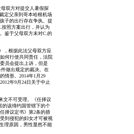
请。父母双方对提交人暑假探
，并裁定父亲到哥本哈根机场
对孩子的出行存在争执。提
C.按照方案出行，并认为
。鉴于父母双方未对C.的
法》，根据此法父母双方应
如何行使共同责任，法院
诉委员会提出上诉，但是
行条件做出规定的裁决。在
形。2014年1月29
12年9月24日关于中止
，来文不可受理。《任择议
害的该缔约国管辖下的个
任择议定书》第2条的措
利受到侵犯的妇女才可被视
于生理原因，男性显然不能