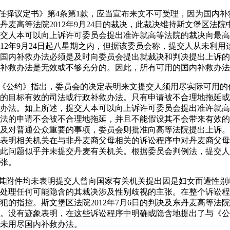
据《任择议定书》第4条第1款，应当宣布来文不可受理，因为国内
丹麦高等法院2012年9月24日的裁决，此裁决维持斯文堡区法
交人本可以向上诉许可委员会提出准许就高等法院的裁决向最高
012年9月24日起八星期之内，但据该委员会称，提交人从未利
国内补救办法必须是及时向委员会提出就裁决和判决提出上诉的
补救办法是无效或不够充分的。因此，所有可用的国内补救办法
国就《公约》指出，委员会的决定表明来文提交人须用尽实际可用
的目标有效的司法或行政补救办法。只有申请被不合理地拖延或
办法。如上所述，提交人本可以向上诉许可委员会提出准许就高
法的申请不会被不合理地拖延，并且不能假设其不会带来有效的
及对普通公众重要的事项，委员会则批准向高等法院提出上诉。
表明相关机关在与非丹麦裔父母相关的诉讼程序中对丹麦裔父母
此问题似乎并未提交丹麦有关机关。根据委员会判例法，提交人
张。
文或其附件均未表明提交人曾向国家有关机关提出因是妇女而遭性
处理任何可能隐含的其裁决涉及性别歧视的主张。在整个诉讼程
的指控。斯文堡区法院2012年7月6日的判决及东丹麦高等法院20
。没有迹象表明，在这些诉讼程序中明确或隐含地提出了与《公
未用尽国内补救办法。