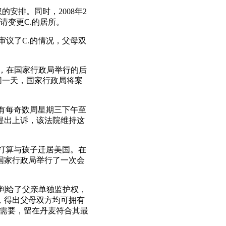
的安排。同时，2008年2
请变更C.的居所。
关审议了C.的情况，父母双
9日，在国家行政局举行的后
同一天，国家行政局将案
亲拥有每奇数周星期三下午至
院提出上诉，该法院维持这
交人打算与孩子迁居美国。在
在国家行政局举行了一次会
条判给了父亲单独监护权，
外，得出父母双方均可拥有
殊需要，留在丹麦符合其最