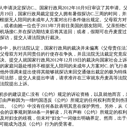
，提交人申请决定探访C.。国家行政局2012年10月9日审议了其申
年12月19日，国家行政局裁定提交人拥有暑假探访C.三周的时间
绝根据无人陪同的未成年人方案对出行条件做出规定。父母双方
，或者由她一位也于2013年7月前往美国的朋友陪同。父亲拒绝
机场接C.并在探访期结束后将其送回；或者，假期可在丹麦度过
探访，提交人请法院执行裁决。
3日的命令中，执行法院认定，国家行政局的裁决并未偏离《父母责任
父母双方对共同责任的行使存在争执，并且法院无法裁定究竟应
决。提交人就国家行政局2012年12月19日的裁决向国家社会上
员会的家庭问题处维持不根据无人陪同的未成年人方案对C. 的飞
他外强调未提出使得其能够就探访来回交通做出裁定的极为特殊的情
司法部，提交人未提出申请，请求准许在三审就东丹麦高等法院20
法院提出上诉。
约国初步的建议是C.没有《公约》规定的诉讼资格，以及就他而言
可由声称因为一缔约国违反《公约》所规定的任何权利而受到伤
出。《公约》中没有任何条款表明其意在保护男性。另外，从《
会的议事规则第68条一并解读，只有声称《公约》所规定的权
及对妇女的歧视，但未对“妇女”一词做出明确界定。然而，出
不可能成为违反《公约》行为的受害者。