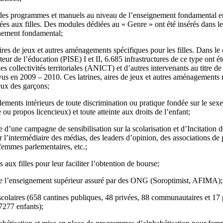
 des programmes et manuels au niveau de l’enseignement fondamental en
liées aux filles. Des modules dédiées au « Genre » ont été insérés dans
gnement fondamental;
, aires de jeux et autres aménagements spécifiques pour les filles. Dans 
teur de l’éducation (PISE) I et II, 6.685 infrastructures de ce type ont é
es collectivités territoriales (ANICT) et d’autres intervenants au titre d
us en 2009 – 2010. Ces latrines, aires de jeux et autres aménagements r
eux des garçons;
glements intérieurs de toute discrimination ou pratique fondée sur le sex
e ou propos licencieux) et toute atteinte aux droits de l’enfant;
 d’une campagne de sensibilisation sur la scolarisation et d’Incitation de
 l’intermédiaire des médias, des leaders d’opinion, des associations de 
femmes parlementaires, etc.;
 aux filles pour leur faciliter l’obtention de bourse;
 de l’enseignement supérieur assuré par des ONG (Soroptimist, AFIMA);
 scolaires (658 cantines publiques, 48 privées, 88 communautaires et 17 
7277 enfants);