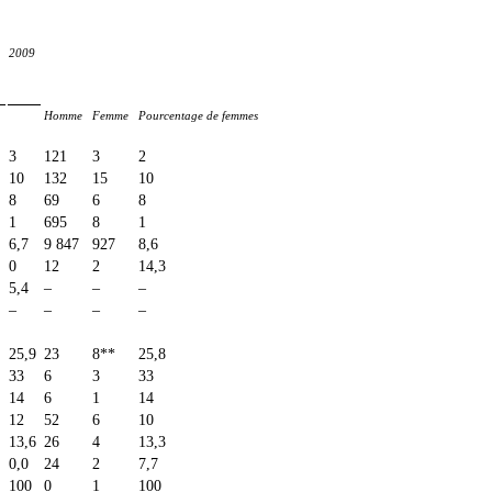
2009
Homme
Femme
Pourcentage de femmes
3
121
3
2
10
132
15
10
8
69
6
8
1
695
8
1
6,7
9 847
927
8,6
0
12
2
14,3
5,4
–
–
–
–
–
–
–
25,9
23
8**
25,8
33
6
3
33
14
6
1
14
12
52
6
10
13,6
26
4
13,3
0,0
24
2
7,7
100
0
1
100