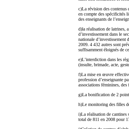
c)La révision des contenus
en compte des spécificités 
des enseignants de l’ensei
d)la réalisation de latrines
d’investissement dans le sec
nationale d’investissement d
2009. 4 432 autres sont prév
suffisamment éloignés de c
e)L’interdiction dans les rè
(insulte, brimade, acte, gest
f)La mise en œuvre effective
profession d’enseignante par
associations féminines, des 
g)La bonification de 2 points
h)Le monitoring des filles
i)La réalisation de cantines
total de 811 en 2008 pour 1