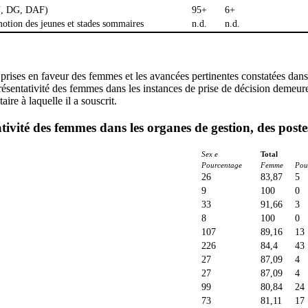
DN, DG, DAF)
95+
6+
motion des jeunes et stades sommaires
n.d.
n.d.
 prises en faveur des femmes et les avancées pertinentes constatées dans 
eprésentativité des femmes dans les instances de prise de décision demeure
ire à laquelle il a souscrit.
ivité des femmes dans les organes de gestion, des postes
Sex e
Total
Pourcentage
Femme
Pou
26
83,87
5
9
100
0
33
91,66
3
8
100
0
107
89,16
13
226
84,4
43
27
87,09
4
27
87,09
4
99
80,84
24
73
81,11
17