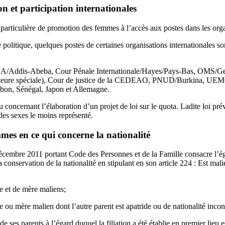
n et participation internationales
e particulière de promotion des femmes à l’accès aux postes dans les orga
 politique, quelques postes de certaines organisations internationales 
A/Addis-Abeba, Cour Pénale Internationale/Hayes/Pays-Bas, OMS/G
orteure spéciale), Cour de justice de la CEDEAO, PNUD/Burkina, 
on, Sénégal, Japon et Allemagne.
u concernant l’élaboration d’un projet de loi sur le quota. Ladite loi pré
 des sexes le moins représenté.
mmes en ce qui concerne la nationalité
cembre 2011 portant Code des Personnes et de la Famille consacre l’éga
conservation de la nationalité en stipulant en son article 224 : Est mali
e et de mère maliens;
e ou mère malien dont l’autre parent est apatride ou de nationalité inco
de ses parents à l’égard duquel la filiation a été établie en premier lieu e