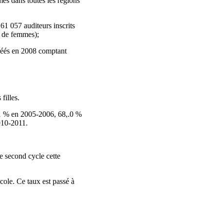
es dans toutes les régions
61 057 auditeurs inscrits
 de femmes);
réés en 2008 comptant
filles.
5,1 % en 2005-2006, 68,.0 %
010-2011.
e second cycle cette
ole. Ce taux est passé à