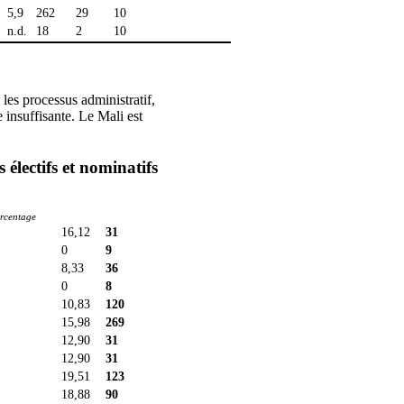
5,9
262
29
10
n.d.
18
2
10
les processus administratif,
 insuffisante. Le Mali est
 électifs et nominatifs
rcentage
16,12
31
0
9
8,33
36
0
8
10,83
120
15,98
269
12,90
31
12,90
31
19,51
123
18,88
90