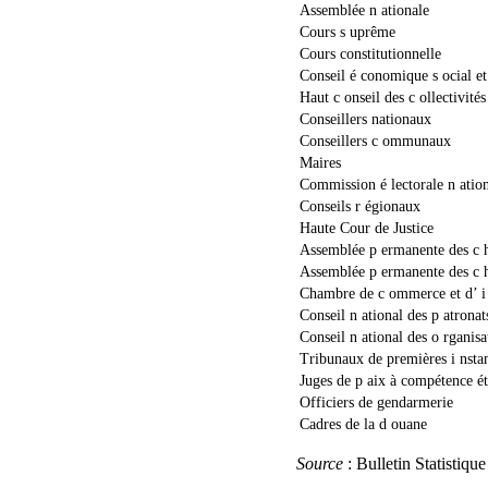
Assemblée n ationale
Cours s uprême
Cours constitutionnelle
Conseil é conomique s ocial et 
Haut c onseil des c ollectivités 
Conseillers nationaux
Conseillers c ommunaux
Maires
Commission é lectorale n atio
Conseils r égionaux
Haute Cour de Justice
Assemblée p ermanente des c h
Assemblée p ermanente des c 
Chambre de c ommerce et d’ i 
Conseil n ational des p atrona
Conseil n ational des o rganis
Tribunaux de premières i nsta
Juges de p aix à compétence é
Officiers de gendarmerie
Cadres de la d ouane
Source
: Bulletin Statistiq