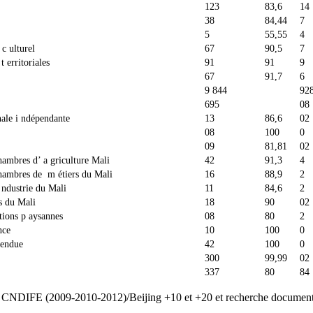
123
83,6
14
38
84,44
7
5
55,55
4
c ulturel
67
90,5
7
t erritoriales
91
91
9
67
91,7
6
9 844
92
695
08
nale i ndépendante
13
86,6
02
08
100
0
09
81,81
02
ambres d’ a griculture Mali
42
91,3
4
hambres de m étiers du Mali
16
88,9
2
ndustrie du Mali
11
84,6
2
ts du Mali
18
90
02
ations p aysannes
08
80
2
nce
10
100
0
tendue
42
100
0
300
99,99
02
337
80
84
ue CNDIFE (2009-2010-2012)/Beijing +10 et +20 et recherche document