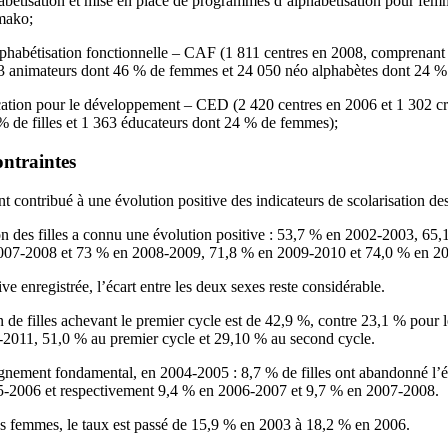
habétisation et mise en place de programmes d’alphabétisation pour femm
amako;
alphabétisation fonctionnelle – CAF (1 811 centres en 2008, comprenant 
 animateurs dont 46 % de femmes et 24 050 néo alphabètes dont 24 %
ucation pour le développement – CED (2 420 centres en 2006 et 1 302 c
 de filles et 1 363 éducateurs dont 24 % de femmes);
ontraintes
t contribué à une évolution positive des indicateurs de scolarisation des 
tion des filles a connu une évolution positive : 53,7 % en 2002-2003, 6
007-2008 et 73 % en 2008-2009, 71,8 % en 2009-2010 et 74,0 % en 2
ve enregistrée, l’écart entre les deux sexes reste considérable.
de filles achevant le premier cycle est de 42,9 %, contre 23,1 % pour l
0-2011, 51,0 % au premier cycle et 29,10 % au second cycle.
gnement fondamental, en 2004-2005 : 8,7 % de filles ont abandonné l’éc
005-2006 et respectivement 9,4 % en 2006-2007 et 9,7 % en 2007-2008.
es femmes, le taux est passé de 15,9 % en 2003 à 18,2 % en 2006.