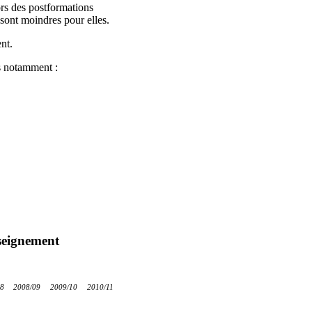
ors des postformations
 sont moindres pour elles.
nt.
es notamment :
nseignement
08
2008/09
2009/10
2010/11