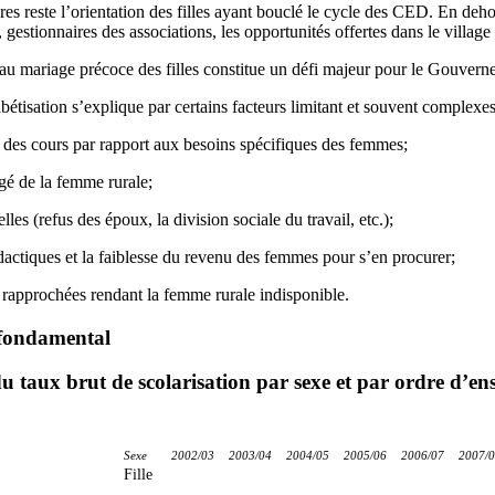
es reste l’orientation des filles ayant bouclé le cycle des CED. En deh
estionnaires des associations, les opportunités offertes dans le village
 au mariage précoce des filles constitue un défi majeur pour le Gouverne
bétisation s’explique par certains facteurs limitant et souvent complex
des cours par rapport aux besoins spécifiques des femmes;
gé de la femme rurale;
lles (refus des époux, la division sociale du travail, etc.);
actiques et la faiblesse du revenu des femmes pour s’en procurer;
t rapprochées rendant la femme rurale indisponible.
 fondamental
u taux brut de scolarisation par sexe et par ordre d’e
Sexe
2002/03
2003/04
2004/05
2005/06
2006/07
2007/
Fille