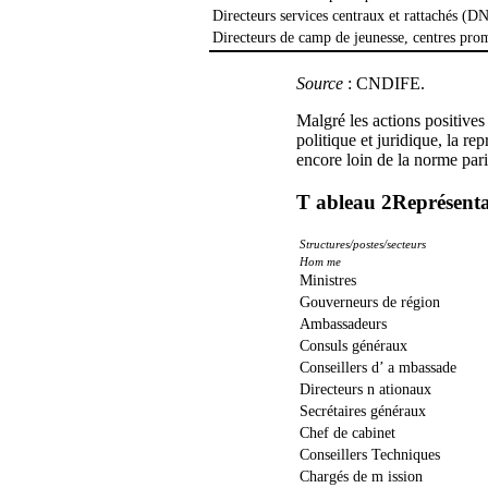
Directeurs services centraux et rattachés (
Directeurs de camp de jeunesse, centres pro
Source
: CNDIFE.
Malgré les actions positives
politique et juridique, la r
encore loin de la norme parita
T ableau 2
Représentat
Structures/postes/secteurs
Hom me
Ministres
Gouverneurs de région
Ambassadeurs
Consuls généraux
Conseillers d’ a mbassade
Directeurs n ationaux
Secrétaires généraux
Chef de cabinet
Conseillers Techniques
Chargés de m ission