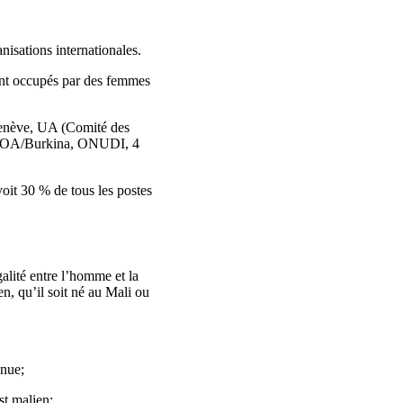
nisations internationales.
sont occupés par des femmes
enève, UA (Comité des
UEMOA/Burkina, ONUDI, 4
voit 30 % de tous les postes
lité entre l’homme et la
en, qu’il soit né au Mali ou
nnue;
st malien;