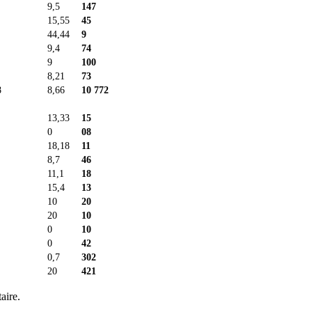
9,5
147
15,55
45
44,44
9
9,4
74
9
100
8,21
73
8
8,66
10 772
13,33
15
0
08
18,18
11
8,7
46
11,1
18
15,4
13
10
20
20
10
0
10
0
42
0,7
302
20
421
aire.