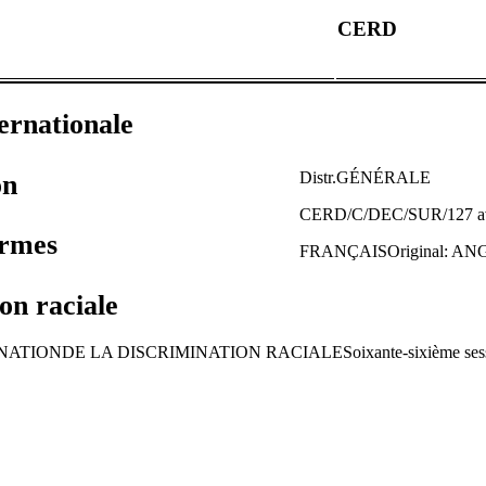
CERD
ernationale
Distr.GÉNÉRALE
on
CERD/C/DEC/SUR/127 av
ormes
FRANÇAISOriginal: AN
on raciale
IONDE LA DISCRIMINATION RACIALESoixante-sixième session2