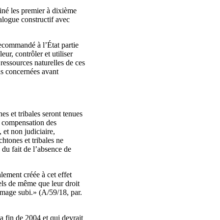
iné les premier à dixième
ialogue constructif avec
recommandé à l’État partie
ur, contrôler et utiliser
s ressources naturelles de ces
ons concernées avant
es et tribales seront tenues
de compensation des
 et non judiciaire,
htones et tribales ne
, du fait de l’absence de
ement créée à cet effet
nels de même que leur droit
mmage subi.» (A/59/18, par.
a fin de 2004 et qui devrait