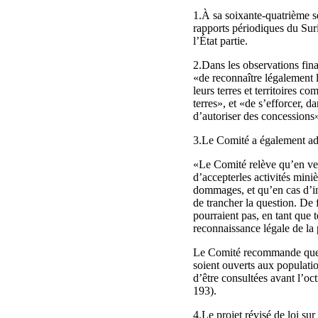
1.À sa soixante-quatrième s
rapports périodiques du Surin
l’État partie.
2.Dans les observations fina
«de reconnaître légalement le
leurs terres et territoires c
terres», et «de s’efforcer, 
d’autoriser des concessions»
3.Le Comité a également ad
«Le Comité relève qu’en vert
d’accepterles activités mini
dommages, et qu’en cas d’imp
de trancher la question. De 
pourraient pas, en tant que t
reconnaissance légale de la 
Le Comité recommande que de
soient ouverts aux population
d’être consultées avant l’oc
193).
4.Le projet révisé de loi sur