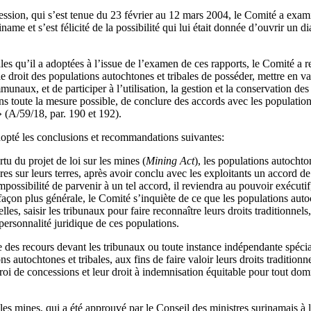
ession, qui s’est tenue du 23 février au 12 mars 2004, le Comité a exam
ame et s’est félicité de la possibilité qui lui était donnée d’ouvrir un d
les qu’il a adoptées à l’issue de l’examen de ces rapports, le Comité a 
 droit des populations autochtones et tribales de posséder, mettre en vale
ommunaux, et de participer à l’utilisation, la gestion et la conservation de
dans toute la mesure possible, de conclure des accords avec les populati
 (A/59/18, par. 190 et 192).
opté les conclusions et recommandations suivantes:
u du projet de loi sur les mines (
Mining Act
), les populations autochton
ères sur leurs terres, après avoir conclu avec les exploitants un accord 
ossibilité de parvenir à un tel accord, il reviendra au pouvoir exécutif,
façon plus générale, le Comité s’inquiète de ce que les populations autoc
elles, saisir les tribunaux pour faire reconnaître leurs droits traditionnels
personnalité juridique de ces populations.
s recours devant les tribunaux ou toute instance indépendante spécial
s autochtones et tribales, aux fins de faire valoir leurs droits tradition
troi de concessions et leur droit à indemnisation équitable pour tout do
 les mines, qui a été approuvé par le Conseil des ministres surinamais à l