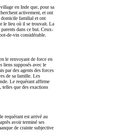
 village en Inde que, pour sa
echerchent activement, et ont
 domicile familial et ont
e lieu où il se trouvait. La
s parents dans ce but. Ceux-
pot-de-vin considérable.
n en le renvoyant de force en
es liens supposés avec le
mis par des agents des forces
es de sa famille. Les
 Inde. Le requérant affirme
, telles que des exactions
le requérant est arrivé au
après avoir terminé ses
manque de crainte subjective