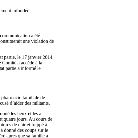
tement infondée
e communication a été
onstituerait une violation de
t partie, le 17 janvier 2014,
le Comité a accédé à la
at partie a informé le
la pharmacie familiale de
ccusé d’aider des militants.
nné les lieux et les a
ant quatre jours. Au cours de
ntures de cuir et frappé à
i a donné des coups sur le
éré après que sa famille a