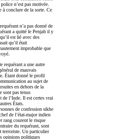
 police n’est pas motivée.
e à conclure de la sorte. Ce
e requérant n’a pas donné de
érant a quitté le Penjab il y
qu’il est lié avec des
ait qu’il était
ît hautement improbable que
nvoyé.
le requérant a une autre
e général de mauvais
e. Étant donné le profil
communication au sujet de
ursuites en dehors de la
e sont pas tenus
de l’Inde. Il est certes vrai
autres États.
rsonnes de confession sikhe
chef de l’état-major indien
er rang courent le risque
ntraire du requérant, sont
terroriste. Un particulier
s opinions politiques