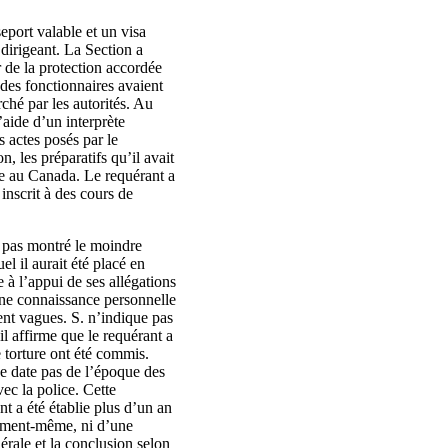
eport valable et un visa
 dirigeant. La Section a
 de la protection accordée
 des fonctionnaires avaient
rché par les autorités. Au
l’aide d’un interprète
s actes posés par le
n, les préparatifs qu’il avait
sée au Canada. Le requérant a
inscrit à des cours de
’a pas montré le moindre
l il aurait été placé en
 à l’appui de ses allégations
 une connaissance personnelle
ment vagues. S. n’indique pas
il affirme que le requérant a
e torture ont été commis.
ne date pas de l’époque des
vec la police. Cette
t a été établie plus d’un an
 moment-même, ni d’une
nérale et la conclusion selon