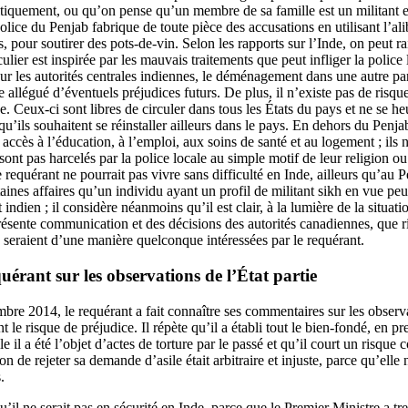
olitiquement, ou qu’on pense qu’un membre de sa famille est un militant en
olice du Penjab fabrique de toute pièce des accusations en utilisant l’ali
, pour soutirer des pots‑de‑vin. Selon les rapports sur l’Inde, on peut
culier est inspirée par les mauvais traitements que peut infliger la police
ur les autorités centrales indiennes, le déménagement dans une autre pa
e allégué d’éventuels préjudices futurs. De plus, il n’existe pas de risq
. Ceux-ci sont libres de circuler dans tous les États du pays et ne se heu
qu’ils souhaitent se réinstaller ailleurs dans le pays. En dehors du Penja
t accès à l’éducation, à l’emploi, aux soins de santé et au logement ; ils 
 sont pas harcelés par la police locale au simple motif de leur religion ou
 requérant ne pourrait pas vivre sans difficulté en Inde, ailleurs qu’au 
aines affaires qu’un individu ayant un profil de militant sikh en vue peu
t indien ; il considère néanmoins qu’il est clair, à la lumière de la situati
présente communication et des décisions des autorités canadiennes, que ri
s seraient d’une manière quelconque intéressées par le requérant.
rant sur les observations de l’État partie
bre 2014, le requérant a fait connaître ses commentaires sur les observat
t le risque de préjudice. Il répète qu’il a établi tout le bien‑fondé, en p
il a été l’objet d’actes de torture par le passé et qu’il court un risque c
ion de rejeter sa demande d’asile était arbitraire et injuste, parce qu’elle
.
qu’il ne serait pas en sécurité en Inde, parce que le Premier Ministre a t