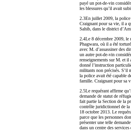
payé un pot-de-vin considéra
les blessures qu’il avait subi
2.3En juillet 2009, la police
Craignant pour sa vie, il a 
Sahib, dans le district d’A
2.4Le 8 décembre 2009, le re
Phagwara, où il a été torturé
avec M. d’assassiner des dir
un autre pot-de-vin considé
renseignements sur M. et il 
donné l’instruction particul
militants non précisés. S’il 
la police avait été capable 
famille. Craignant pour sa vi
2.5Le requérant affirme qu’i
demande de statut de réfugi
fait partie la Section de la
contrôle juridictionnel de l
18 octobre 2013. Le requér
parce que les personnes dont
présenter une telle demande. 
dans un centre des services 