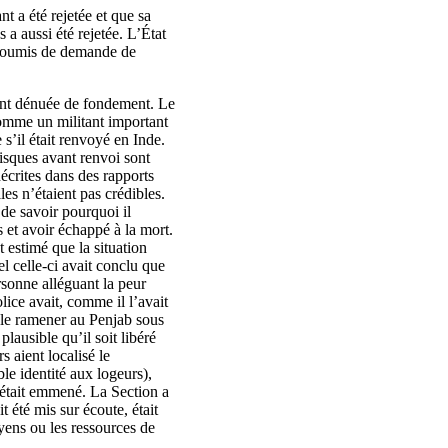
t a été rejetée et que sa
a aussi été rejetée. L’État
s soumis de demande de
ment dénuée de fondement. Le
omme un militant important
s’il était renvoyé en Inde.
risques avant renvoi sont
écrites dans des rapports
les n’étaient pas crédibles.
de savoir pourquoi il
 et avoir échappé à la mort.
t estimé que la situation
l celle-ci avait conclu que
rsonne alléguant la peur
ice avait, comme il l’avait
, le ramener au Penjab sous
plausible qu’il soit libéré
s aient localisé le
ble identité aux logeurs),
il était emmené. La Section a
t été mis sur écoute, était
oyens ou les ressources de