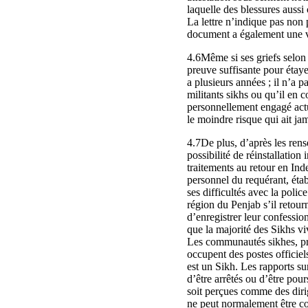
laquelle des blessures aussi
La lettre n’indique pas non 
document a également une v
4.6Même si ses griefs selon 
preuve suffisante pour étayer
a plusieurs années ; il n’a p
militants sikhs ou qu’il en c
personnellement engagé actue
le moindre risque qui ait jam
4.7De plus, d’après les rens
possibilité de réinstallation
traitements au retour en Ind
personnel du requérant, étab
ses difficultés avec la polic
région du Penjab s’il retour
d’enregistrer leur confession
que la majorité des Sikhs vi
Les communautés sikhes, pré
occupent des postes officiel
est un Sikh. Les rapports su
d’être arrêtés ou d’être pou
soit perçues comme des dirig
ne peut normalement être co