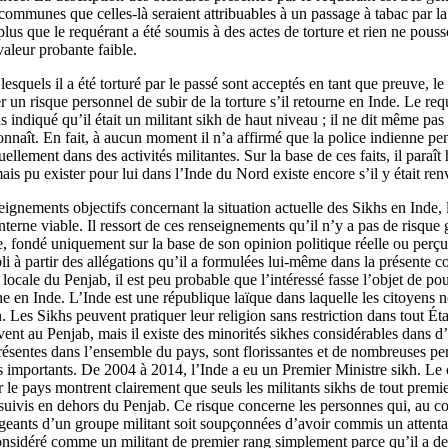
 communes que celles-là seraient attribuables à un passage à tabac par la
plus que le requérant a été soumis à des actes de torture et rien ne pouss
aleur probante faible.
lesquels il a été torturé par le passé sont acceptés en tant que preuve, l
 un risque personnel de subir de la torture s’il retourne en Inde. Le requ
as indiqué qu’il était un militant sikh de haut niveau ; il ne dit même pas 
onnaît. En fait, à aucun moment il n’a affirmé que la police indienne pens
llement dans des activités militantes. Sur la base de ces faits, il para
ais pu exister pour lui dans l’Inde du Nord existe encore s’il y était re
eignements objectifs concernant la situation actuelle des Sikhs en Inde, 
 interne viable. Il ressort de ces renseignements qu’il n’y a pas de risqu
e, fondé uniquement sur la base de son opinion politique réelle ou perçu
li à partir des allégations qu’il a formulées lui‑même dans la présente 
e locale du Penjab, il est peu probable que l’intéressé fasse l’objet de po
ne en Inde. L’Inde est une république laïque dans laquelle les citoyens n
. Les Sikhs peuvent pratiquer leur religion sans restriction dans tout État 
vent au Penjab, mais il existe des minorités sikhes considérables dans d’
sentes dans l’ensemble du pays, sont florissantes et de nombreuses pe
s importants. De 2004 à 2014, l’Inde a eu un Premier Ministre sikh. Le 
r le pays montrent clairement que seuls les militants sikhs de tout premi
rsuivis en dehors du Penjab. Ce risque concerne les personnes qui, au co
eants d’un groupe militant soit soupçonnées d’avoir commis un attentat 
nsidéré comme un militant de premier rang simplement parce qu’il a de