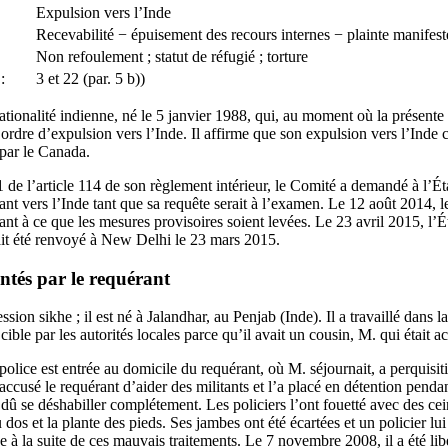
Expulsion vers l’Inde
Recevabilité − épuisement des recours internes − plainte manifes
Non refoulement ; statut de réfugié ; torture
:
3 et 22 (par. 5 b))
ationalité indienne, né le 5 janvier 1988, qui, au moment où la présent
 ordre d’expulsion vers l’Inde. Il affirme que son expulsion vers l’Inde c
 par le Canada.
de l’article 114 de son règlement intérieur, le Comité a demandé à l’Éta
ant vers l’Inde tant que sa requête serait à l’examen. Le 12 août 2014, 
ant à ce que les mesures provisoires soient levées. Le 23 avril 2015, l’Ét
it été renvoyé à New Delhi le 23 mars 2015.
entés par le requérant
sion sikhe ; il est né à Jalandhar, au Penjab (Inde). Il a travaillé dans 
cible par les autorités locales parce qu’il avait un cousin, M. qui était a
lice est entrée au domicile du requérant, où M. séjournait, a perquisitio
 accusé le requérant d’aider des militants et l’a placé en détention pend
a dû se déshabiller complétement. Les policiers l’ont fouetté avec des cei
 dos et la plante des pieds. Ses jambes ont été écartées et un policier lu
e à la suite de ces mauvais traitements. Le 7 novembre 2008, il a été lib