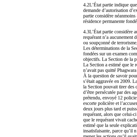
4.2L’État partie indique que
demande d’autorisation d’exa
partie considère néanmoins 
résidence permanente fondée
4.3L’État partie considère 
requérant n’a aucunement dé
ou soupçonné de terrorisme, 
Les déterminations de la Sec
fondées sur un examen comple
objectifs. La Section de la p
La Section a estimé que le r
n’avait pas quitté Phagwara 
À la question de savoir pour
s’était aggravée en 2009. La
la Section pouvait tirer des
d’être persécutée par des ag
prétendu, envoyé 12 policie
escorte policière et l’accuser
deux jours plus tard et puiss
requérant, alors que celui-ci
que le requérant vivait caché
estimé que la seule explicati
insatisfaisante, parce qu’il
mener les actions qu’il avait