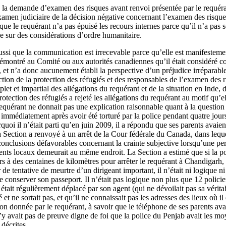
 la demande d’examen des risques avant renvoi présentée par le requéran
men judiciaire de la décision négative concernant l’examen des risques 
que le requérant n’a pas épuisé les recours internes parce qu’il n’a pa
 sur des considérations d’ordre humanitaire.
aussi que la communication est irrecevable parce qu’elle est manifeste
montré au Comité ou aux autorités canadiennes qu’il était considéré c
et n’a donc aucunement établi la perspective d’un préjudice irréparable 
tion de la protection des réfugiés et des responsables de l’examen des 
t et impartial des allégations du requérant et de la situation en Inde, d
rotection des réfugiés a rejeté les allégations du requérant au motif qu’el
equérant ne donnait pas une explication raisonnable quant à la question 
immédiatement après avoir été torturé par la police pendant quatre jours
quoi il n’était parti qu’en juin 2009, il a répondu que ses parents avaien
 Section a renvoyé à un arrêt de la Cour fédérale du Canada, dans leque
 conclusions défavorables concernant la crainte subjective lorsqu’une pe
ents locaux demeurait au même endroit. La Section a estimé que si la pol
rs à des centaines de kilomètres pour arrêter le requérant à Chandigarh
 de tentative de meurtre d’un dirigeant important, il n’était ni logique ni 
e conserver son passeport. Il n’était pas logique non plus que 12 policier
 était régulièrement déplacé par son agent (qui ne dévoilait pas sa vérita
 et ne sortait pas, et qu’il ne connaissait pas les adresses des lieux où 
on donnée par le requérant, à savoir que le téléphone de ses parents avai
 n’y avait pas de preuve digne de foi que la police du Penjab avait les m
 décrites.