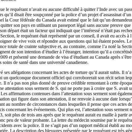
ue le requérant n’avait eu aucune difficulté à quitter l’Inde avec un pass
rs qu’il disait être soupçonné par la police d’un projet d’assassinat d’un
uel la Cour fédérale du Canada avait estimé que le fait qu’un demandeur
 quitter son pays en utilisant un passeport légal sans aucune preuve que
on départ était un facteur qui indiquait que l’intéressé n’était pas reche
Section, le requérant était représenté par un conseil, il avait eu accès à 
moigner de vive voix et répondre aux questions qui lui étaient posées. Le
nce totale de crainte subjective et, au contraire, comme l’a noté la Sectio
ignent de son intention d’étudier à l’étranger, intention qu’il a concréti
2009 et présenté une demande de visa d’étudiant au Canada après s’être 
s soins de santé dans une université canadienne.
é ses allégations concernant les actes de torture qu’il aurait subis. Il n
 un quelconque document officiel qui corroborerait son récit selon leque
le. Il n’a pas non plus donné de preuve crédible remontant à cette époque
 une attestation sous serment de S. qui ne porte pas à croire que S. avait
s. Les affirmations contenues dans l’attestation sous serment sont égale
ation qui figure dans son attestation, il ne renvoie à aucune date lorsqu’
quant au nombre de circonstances dans lesquelles il pense que ces actes d
cis concernant les événements. Qui plus est, l’attestation sous serment 
3, soit plus de trois ans après que le requérant aurait eu maille à partir a
onc peu de valeur probante. La lettre du médecin soumise par le requéran
ncidents avec la police. Il ne s’agit pas d’un rapport médical établi au
riée. La description des blessures présentée par le requérant est très gé