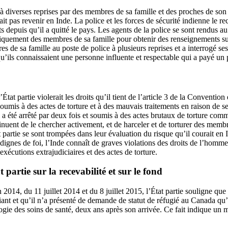
 à diverses reprises par des membres de sa famille et des proches de son
ait pas revenir en Inde. La police et les forces de sécurité indienne le r
s depuis qu’il a quitté le pays. Les agents de la police se sont rendus au
iquement des membres de sa famille pour obtenir des renseignements sur l
de sa famille au poste de police à plusieurs reprises et a interrogé se
u’ils connaissaient une personne influente et respectable qui a payé un 
État partie violerait les droits qu’il tient de l’article 3 de la Conventio
 soumis à des actes de torture et à des mauvais traitements en raison de s
l a été arrêté par deux fois et soumis à des actes brutaux de torture com
inuent de le chercher activement, et de harceler et de torturer des membr
at partie se sont trompées dans leur évaluation du risque qu’il courait en
dignes de foi, l’Inde connaît de graves violations des droits de l’homme
xécutions extrajudiciaires et des actes de torture.
 partie sur la recevabilité et sur le fond
 2014, du 11 juillet 2014 et du 8 juillet 2015, l’État partie souligne que 
ant et qu’il n’a présenté de demande de statut de réfugié au Canada qu’
ogie des soins de santé, deux ans après son arrivée. Ce fait indique un 