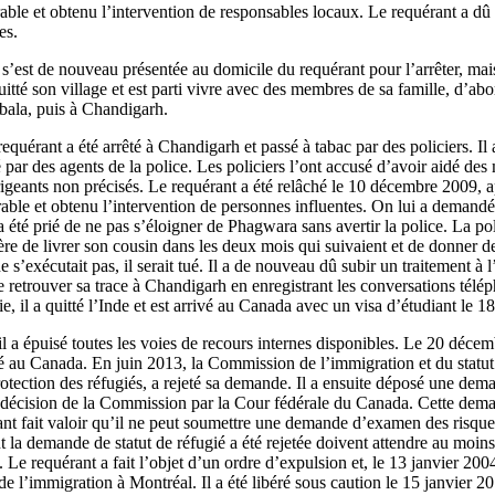
ble et obtenu l’intervention de responsables locaux. Le requérant a dû êt
es.
 s’est de nouveau présentée au domicile du requérant pour l’arrêter, mais 
quitté son village et est parti vivre avec des membres de sa famille, d’ab
mbala, puis à Chandigarh.
quérant a été arrêté à Chandigarh et passé à tabac par des policiers. Il 
 par des agents de la police. Les policiers l’ont accusé d’avoir aidé des m
igeants non précisés. Le requérant a été relâché le 10 décembre 2009, a
rable et obtenu l’intervention de personnes influentes. On lui a demand
a été prié de ne pas s’éloigner de Phagwara sans avertir la police. La pol
ière de livrer son cousin dans les deux mois qui suivaient et de donner 
ne s’exécutait pas, il serait tué. Il a de nouveau dû subir un traitement à 
de retrouver sa trace à Chandigarh en enregistrant les conversations tél
e, il a quitté l’Inde et est arrivé au Canada avec un visa d’étudiant le 1
l a épuisé toutes les voies de recours internes disponibles. Le 20 décem
é au Canada. En juin 2013, la Commission de l’immigration et du statu
 protection des réfugiés, a rejeté sa demande. Il a ensuite déposé une dem
a décision de la Commission par la Cour fédérale du Canada. Cette deman
ant fait valoir qu’il ne peut soumettre une demande d’examen des risq
 la demande de statut de réfugié a été rejetée doivent attendre au moin
Le requérant a fait l’objet d’un ordre d’expulsion et, le 13 janvier 2004,
de l’immigration à Montréal. Il a été libéré sous caution le 15 janvier 2