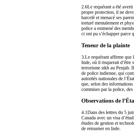
2.6Le requérant a été averti
propre protection, il ne devr
harcelé et menacé ses parent
torturé mentalement et phys
police a emmené des membres 
ci ont pu s’échapper parce q
Teneur de la plainte
3.Le requérant affirme que l’
Inde, où il risquerait d’être
terrorisme sikh au Penjab. I
de police indienne, qui cont
autorités nationales de l’Ét
que, selon des informations 
commises par la police, des e
Observations de l’État
4.1Dans des lettres du 5 juin
Canada avec un visa d’étudi
études de gestion et technol
de retourner en Inde.