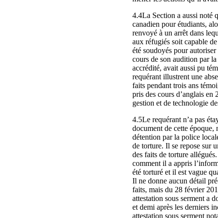
4.4La Section a aussi noté q
canadien pour étudiants, alo
renvoyé à un arrêt dans leq
aux réfugiés soit capable de
été soudoyés pour autoriser s
cours de son audition par la 
accrédité, avait aussi pu té
requérant illustrent une abse
faits pendant trois ans témo
pris des cours d’anglais en 
gestion et de technologie de
4.5Le requérant n’a pas étay
document de cette époque, ni
détention par la police loca
de torture. Il se repose sur
des faits de torture allégué
comment il a appris l’inform
été torturé et il est vague 
Il ne donne aucun détail pré
faits, mais du 28 février 201
attestation sous serment a d
et demi après les derniers i
attestation sous serment nota