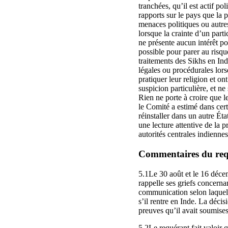
tranchées, qu’il est actif p
rapports sur le pays que la p
menaces politiques ou autres
lorsque la crainte d’un parti
ne présente aucun intérêt po
possible pour parer au risqu
traitements des Sikhs en Inde
légales ou procédurales lors
pratiquer leur religion et on
suspicion particulière, et ne
Rien ne porte à croire que le
le Comité a estimé dans cert
réinstaller dans un autre Éta
une lecture attentive de la 
autorités centrales indienne
Commentaires du requé
5.1Le 30 août et le 16 décem
rappelle ses griefs concernan
communication selon laquelle 
s’il rentre en Inde. La décis
preuves qu’il avait soumises
5.2Le requérant fait valoir 