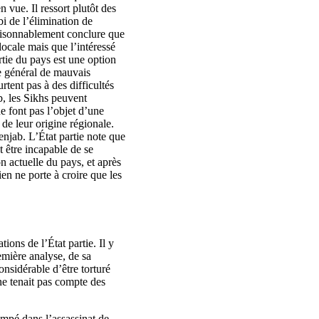
 vue. Il ressort plutôt des
bi de l’élimination de
 raisonnablement conclure que
 locale mais que l’intéressé
rtie du pays est une option
ue général de mauvais
rtent pas à des difficultés
b, les Sikhs peuvent
ne font pas l’objet d’une
 de leur origine régionale.
Penjab. L’État partie note que
t être incapable de se
on actuelle du pays, et après
en ne porte à croire que les
ions de l’État partie. Il y
remière analyse, de sa
onsidérable d’être torturé
 ne tenait pas compte des
rempé dans l’assassinat de