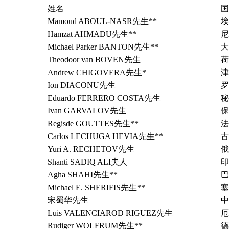
姓名
国
Mamoud ABOUL-NASR先生**
埃
Hamzat AHMADU先生**
尼
Michael Parker BANTON先生**
大
Theodoor van BOVEN先生
荷
Andrew CHIGOVERA先生*
津
Ion DIACONU先生
罗
Eduardo FERRERO COSTA先生
秘
Ivan GARVALOV先生
保
Regisde GOUTTES先生**
法
Carlos LECHUGA HEVIA先生**
古
Yuri A. RECHETOV先生
俄
Shanti SADIQ ALI夫人
印
Agha SHAHI先生**
巴
Michael E. SHERIFIS先生**
塞
宋蜀华先生
中
Luis VALENCIAROD RIGUEZ先生
厄
Rudiger WOLFRUM先生**
德