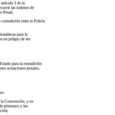
artículo 3 de la
ecurrir las órdenes de
to Penal;
extradición entre la Policía
plomáticas para la
n en peligro de ser
 Estado para la extradición
ntes actuaciones penales.
re:
e la Convención, y en
de prisiones; y las
ación;