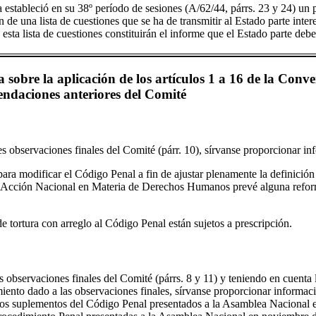
a estableció en su 38º período de sesiones (A/62/44, párrs. 23 y 24) un 
 de una lista de cuestiones que se ha de transmitir al Estado parte inte
 esta lista de cuestiones constituirán el informe que el Estado parte debe
 sobre la aplicación de los artículos 1 a 16 de la Conve
endaciones anteriores del Comité
es observaciones finales del Comité (párr. 10), sírvanse proporcionar in
ara modificar el Código Penal a fin de ajustar plenamente la definición d
e Acción Nacional en Materia de Derechos Humanos prevé alguna reforma
 de tortura con arreglo al Código Penal están sujetos a prescripción.
es observaciones finales del Comité (párrs. 8 y 11) y teniendo en cuenta 
miento dado a las observaciones finales, sírvanse proporcionar informaci
los suplementos del Código Penal presentados a la Asamblea Nacional 