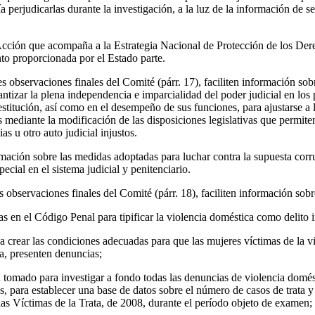
a perjudicarlas durante la investigación, a la luz de la información de
Acción que acompaña a la Estrategia Nacional de Protección de los Der
to proporcionada por el Estado parte.
es observaciones finales del Comité (párr. 17), faciliten información so
antizar la plena independencia e imparcialidad del poder judicial en los
titución, así como en el desempeño de sus funciones, para ajustarse a 
as mediante la modificación de las disposiciones legislativas que permite
ias u otro auto judicial injustos.
mación sobre las medidas adoptadas para luchar contra la supuesta corr
ecial en el sistema judicial y penitenciario.
es observaciones finales del Comité (párr. 18), faciliten información sobr
s en el Código Penal para tipificar la violencia doméstica como delito 
 a crear las condiciones adecuadas para que las mujeres víctimas de la vi
ta, presenten denuncias;
tomado para investigar a fondo todas las denuncias de violencia domésti
es, para establecer una base de datos sobre el número de casos de trata 
as Víctimas de la Trata, de 2008, durante el período objeto de examen;