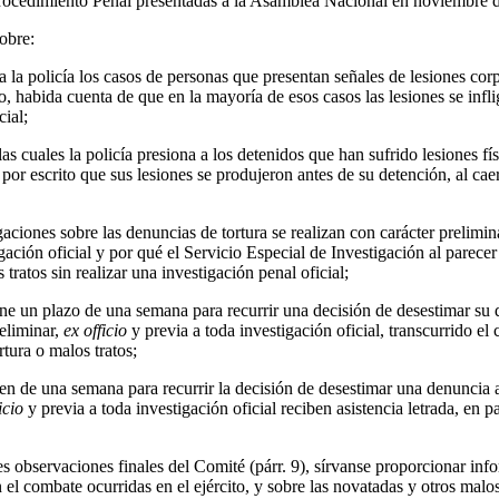
ocedimiento Penal presentadas a la Asamblea Nacional en noviembre 
obre:
 a la policía los casos de personas que presentan señales de lesiones cor
o, habida cuenta de que en la mayoría de esos casos las lesiones se inf
cial;
s cuales la policía presiona a los detenidos que han sufrido lesiones f
 por escrito que sus lesiones se produjeron antes de su detención, al cae
aciones sobre las denuncias de tortura se realizan con carácter prelimin
gación oficial y por qué el Servicio Especial de Investigación al parece
tratos sin realizar una investigación penal oficial;
iene un plazo de una semana para recurrir una decisión de desestimar su
eliminar,
ex officio
y previa a toda investigación oficial, transcurrido el
tura o malos tratos;
nen de una semana para recurrir la decisión de desestimar una denuncia
icio
y previa a toda investigación oficial reciben asistencia letrada, en p
es observaciones finales del Comité (párr. 9), sírvanse proporcionar in
el combate ocurridas en el ejército, y sobre las novatadas y otros malos 