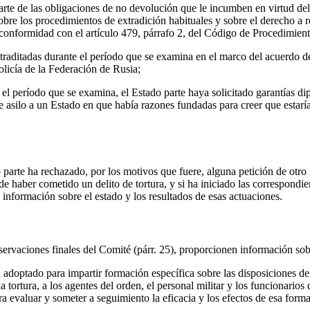
arte de las obligaciones de no devolución que le incumben en virtud del 
bre los procedimientos de extradición habituales y sobre el derecho a r
 conformidad con el artículo 479, párrafo 2, del Código de Procedimien
raditadas durante el período que se examina en el marco del acuerdo de 
licía de la Federación de Rusia;
el período que se examina, el Estado parte haya solicitado garantías di
e asilo a un Estado en que había razones fundadas para creer que estaría
o parte ha rechazado, por los motivos que fuere, alguna petición de otro
 haber cometido un delito de tortura, y si ha iniciado las correspondie
n información sobre el estado y los resultados de esas actuaciones.
bservaciones finales del Comité (párr. 25), proporcionen información sob
adoptado para impartir formación específica sobre las disposiciones d
la tortura, a los agentes del orden, el personal militar y los funcionarios 
a evaluar y someter a seguimiento la eficacia y los efectos de esa form