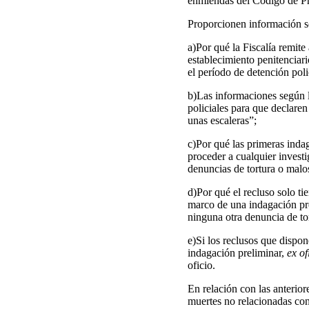
enmiendas del Código de Pr
Proporcionen información s
a)Por qué la Fiscalía remite
establecimiento penitenciari
el período de detención poli
b)Las informaciones según la
policiales para que declaren
unas escaleras”;
c)Por qué las primeras indag
proceder a cualquier investi
denuncias de tortura o malos 
d)Por qué el recluso solo t
marco de una indagación pr
ninguna otra denuncia de tor
e)Si los reclusos que dispo
indagación preliminar,
ex of
oficio.
En relación con las anterior
muertes no relacionadas con 