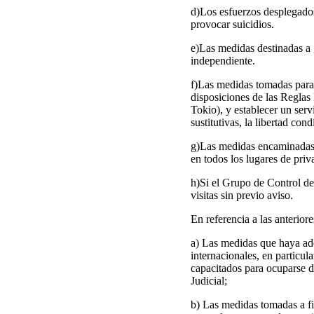
d)Los esfuerzos desplegados 
provocar suicidios.
e)Las medidas destinadas a 
independiente.
f)Las medidas tomadas para i
disposiciones de las Reglas
Tokio), y establecer un serv
sustitutivas, la libertad con
g)Las medidas encaminadas a 
en todos los lugares de priv
h)Si el Grupo de Control de l
visitas sin previo aviso.
En referencia a las anterior
a) Las medidas que haya ado
internacionales, en particul
capacitados para ocuparse d
Judicial;
b) Las medidas tomadas a fi