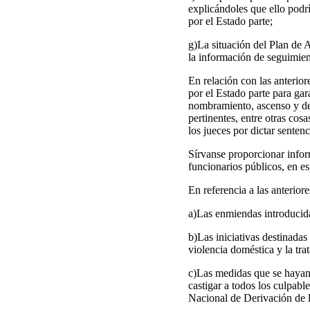
explicándoles que ello podrí
por el Estado parte;
g)La situación del Plan de 
la información de seguimien
En relación con las anterior
por el Estado parte para gar
nombramiento, ascenso y des
pertinentes, entre otras cos
los jueces por dictar sentenc
Sírvanse proporcionar infor
funcionarios públicos, en esp
En referencia a las anterior
a)Las enmiendas introducida
b)Las iniciativas destinadas
violencia doméstica y la tra
c)Las medidas que se hayan 
castigar a todos los culpabl
Nacional de Derivación de l