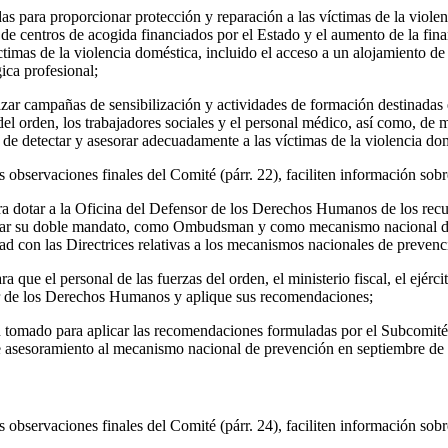
s para proporcionar protección y reparación a las víctimas de la violenc
de centros de acogida financiados por el Estado y el aumento de la fina
ctimas de la violencia doméstica, incluido el acceso a un alojamiento d
ica profesional;
izar campañas de sensibilización y actividades de formación destinadas e
del orden, los trabajadores sociales y el personal médico, así como, de 
 de detectar y asesorar adecuadamente a las víctimas de la violencia domé
es observaciones finales del Comité (párr. 22), faciliten información sobr
ra dotar a la Oficina del Defensor de los Derechos Humanos de los rec
ñar su doble mandato, como Ombudsman y como mecanismo nacional d
ad con las Directrices relativas a los mecanismos nacionales de preve
 que el personal de las fuerzas del orden, el ministerio fiscal, el ejérci
r de los Derechos Humanos y aplique sus recomendaciones;
 tomado para aplicar las recomendaciones formuladas por el Subcomité 
 de asesoramiento al mecanismo nacional de prevención en septiembre de
es observaciones finales del Comité (párr. 24), faciliten información sobr