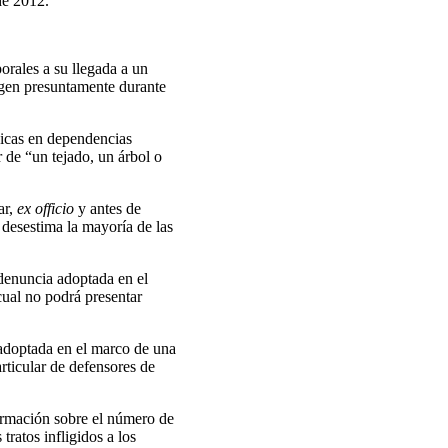
de 2012.
porales a su llegada a un
ligen presuntamente durante
ísicas en dependencias
r de “un tejado, un árbol o
ar,
ex officio
y antes de
r desestima la mayoría de las
 denuncia adoptada en el
 cual no podrá presentar
 adoptada en el marco de una
articular de defensores de
formación sobre el número de
tratos infligidos a los