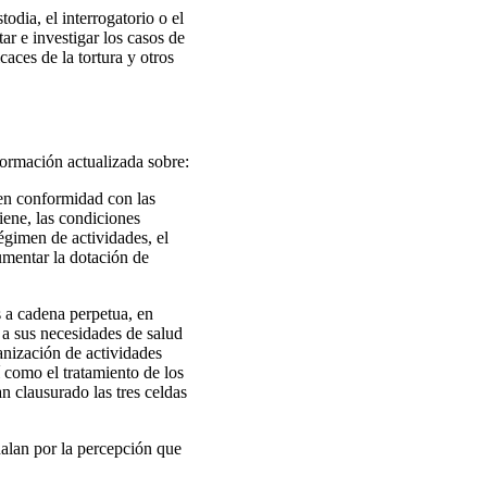
odia, el interrogatorio o el
r e investigar los casos de
aces de la tortura y otros
formación actualizada sobre:
 en conformidad con las
iene, las condiciones
 régimen de actividades, el
aumentar la dotación de
 a cadena perpetua, en
 a sus necesidades de salud
ganización de actividades
í como el tratamiento de los
n clausurado las tres celdas
ñalan por la percepción que