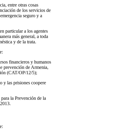
ia, entre otras cosas
nciación de los servicios de
e emergencia seguro y a
n particular a los agentes
manera más general, a toda
stica y de la trata.
e:
ursos financieros y humanos
e prevención de Armenia,
nción (CAT/OP/12/5);
to y las prisiones coopere
para la Prevención de la
 2013.
e: