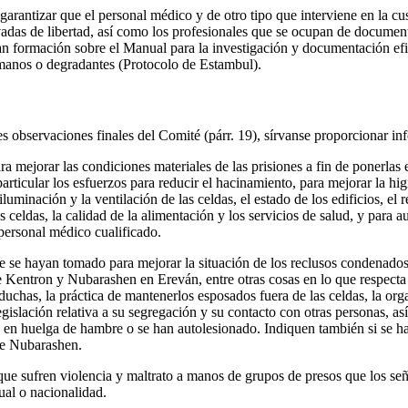
arantizar que el personal médico y de otro tipo que interviene en la cust
vadas de libertad, así como los profesionales que se ocupan de documenta
ban formación sobre el Manual para la investigación y documentación efic
umanos o degradantes (Protocolo de Estambul).
es observaciones finales del Comité (párr. 19), sírvanse proporcionar in
a mejorar las condiciones materiales de las prisiones a fin de ponerlas
articular los esfuerzos para reducir el hacinamiento, para mejorar la hig
a iluminación y la ventilación de las celdas, el estado de los edificios, el
 celdas, la calidad de la alimentación y los servicios de salud, y para 
 personal médico cualificado.
 se hayan tomado para mejorar la situación de los reclusos condenados
de Kentron y Nubarashen en Ereván, entre otras cosas en lo que respecta
 duchas, la práctica de mantenerlos esposados fuera de las celdas, la or
legislación relativa a su segregación y su contacto con otras personas, as
 en huelga de hambre o se han autolesionado. Indiquen también si se ha
 de Nubarashen.
que sufren violencia y maltrato a manos de grupos de presos que los se
ual o nacionalidad.