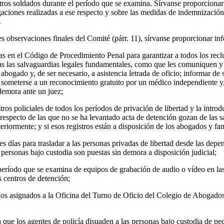
y otros soldados durante el período que se examina. Sírvanse proporcion
igaciones realizadas a ese respecto y sobre las medidas de indemnización
.
es observaciones finales del Comité (párr. 11), sírvanse proporcionar in
s en el Código de Procedimiento Penal para garantizar a todos los rec
odas las salvaguardias legales fundamentales, como que les comuniquen y
abogado y, de ser necesario, a asistencia letrada de oficio; informar de s
; someterse a un reconocimiento gratuito por un médico independiente y,
demora ante un juez;
ros policiales de todos los períodos de privación de libertad y la intro
s respecto de las que no se ha levantado acta de detención gozan de las s
riormente; y si esos registros están a disposición de los abogados y fami
res días para trasladar a las personas privadas de libertad desde las depe
s personas bajo custodia son puestas sin demora a disposición judicial;
 período que se examina de equipos de grabación de audio o vídeo en las 
os centros de detención;
os asignados a la Oficina del Turno de Oficio del Colegio de Abogados
a que los agentes de policía disuaden a las personas bajo custodia de pedi