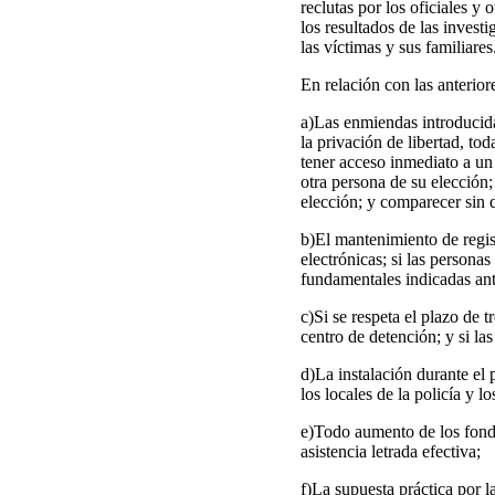
reclutas por los oficiales 
los resultados de las invest
las víctimas y sus familiares
En relación con las anterior
a)Las enmiendas introducida
la privación de libertad, t
tener acceso inmediato a un 
otra persona de su elección
elección; y comparecer sin 
b)El mantenimiento de regist
electrónicas; si las persona
fundamentales indicadas ante
c)Si se respeta el plazo de t
centro de detención; y si la
d)La instalación durante el
los locales de la policía y l
e)Todo aumento de los fond
asistencia letrada efectiva;
f)La supuesta práctica por l