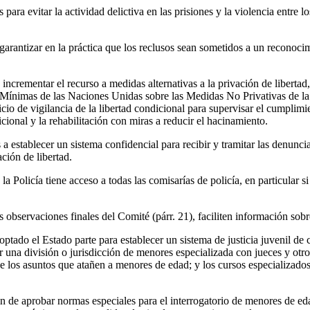
para evitar la actividad delictiva en las prisiones y la violencia entre 
garantizar en la práctica que los reclusos sean sometidos a un reconoc
ncrementar el recurso a medidas alternativas a la privación de libertad
 Mínimas de las Naciones Unidas sobre las Medidas No Privativas de la
icio de vigilancia de la libertad condicional para supervisar el cumplimi
dicional y la rehabilitación con miras a reducir el hacinamiento.
establecer un sistema confidencial para recibir y tramitar las denuncia
ación de libertad.
a Policía tiene acceso a todas las comisarías de policía, en particular si
es observaciones finales del Comité (párr. 21), faciliten información sobr
ptado el Estado parte para establecer un sistema de justicia juvenil d
ar una división o jurisdicción de menores especializada con jueces y otro
e los asuntos que atañen a menores de edad; y los cursos especializado
n de aprobar normas especiales para el interrogatorio de menores de e