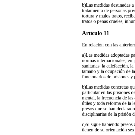
b)Las medidas destinadas a g
tratamiento de personas pri
tortura y malos tratos, reci
tratos o penas crueles, inh
Artículo 11
En relación con las anterior
a)Las medidas adoptadas par
normas internacionales, en p
sanitarias, la calefacción, l
tamaño y la ocupación de las
funcionarios de prisiones y
b)Las medidas concretas que
particular en las prisiones 
mental, la frecuencia de las
útiles y toda reforma de la 
presos que se han declarado
disciplinarias de la prisión
c)Si sigue habiendo presos 
tienen de su orientación sex