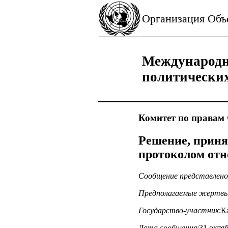
Организация Об
Международн
политически
Комитет по правам 
Решение, приня
протоколом отн
Сообщение представлено
Предполагаемые жертв
Государство-участник
:К
Дата сообщения
:31 октя