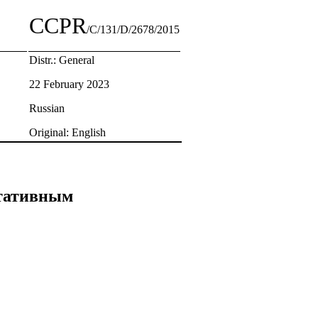
CCPR
/C/131/D/2678/2015
Distr.: General
22 February 2023
Russian
Original: English
ьтативным