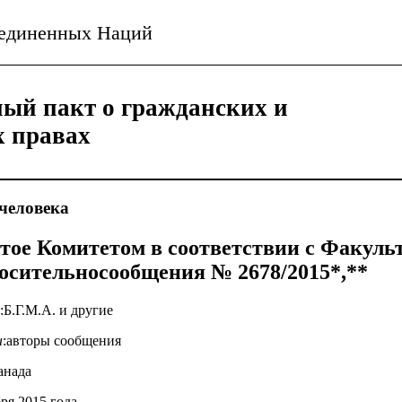
ъединенных Наций
ый пакт о гражданских и
х правах
человека
тое Комитетом в соответствии с Факул
осительносообщения № 2678/2015
*
,
**
:Б.Г.М.А. и другие
ы
:авторы сообщения
анада
бря 2015 года