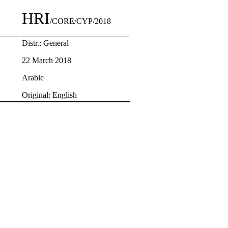
HRI
/CORE/CYP/2018
Distr.: General
22 March 2018
Arabic
Original: English