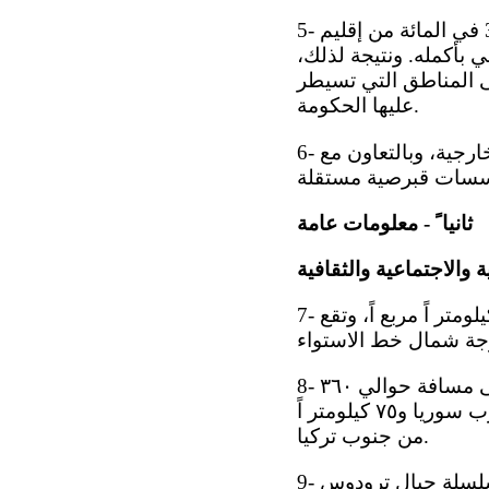
5- ونظراً إلى استمرار احتلال القوات العسكرية التركية غير المشروع لما نسبته 36.2 في المائة من إقليم
ا الوطني بأكمله. ونتيجة لذلك،
ى المناطق التي تسيطر
عليها الحكومة.
6- وقد أُعِدَّت هذه الوثيقة الأساسية الموحدة المنقحة بتنسيق من وزارة الشؤون الخارجية، وبالتعاون مع
ثانيا ً - معلومات عامة
 والاجتماعية والثقافية
7- قبرص هي ثالث أكبر جزيرة في البحر الأبيض المتوسط، وتبلغ مساحتها ٢٥١ ٩ كيلومتر اً مربع اً، وتقع
8- وهي تقع في الجزء الشمالي الشرقي من حوض البحر الأبيض المتوسط، على مسافة حوالي ٣٦٠
كيلومتر اً من شرق اليونان و٣٠٠ كيلومتر من شمال مصر و١٠٥ كيلومترات من غرب سوريا و٧٥ كيلومتر اً
من جنوب تركيا.
9- ومعظم تضاريس قبرص جبلية، وتوجد بها سلسة جبال بنتادكتيلوس في الشمال وسلسلة جبال ترودوس