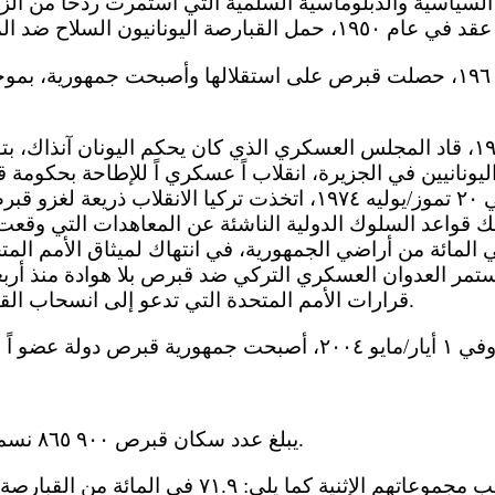
يونانيين في الجزيرة، انقلاب اً عسكري اً للإطاحة بحكومة ق
ديموقراطي اً. وفي ٢٠ تموز/يوليه ١٩٧٤، اتخذت تركيا الانقلاب
 قواعد السلوك الدولية الناشئة عن المعاهدات التي وقعت ع
رت تركيا 36.2 في المائة من أراضي الجمهورية، في انتهاك لميثاق الأمم
يستمر العدوان العسكري التركي ضد قبرص بلا هوادة منذ أرب
قرارات الأمم المتحدة التي تدعو إلى انسحاب القوات الأجنبية من قبرص.
22- يبلغ عدد سكان قبرص ٩٠٠ ٨٦٥ نسمة (نهاية عام ٢٠١٢).