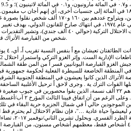
الم
الأتراك، وينتمي ١٨.٦ في المائة إلى جنسيات أخرى، أي إنهم أجان ب م
الأرقام المستوطنين، ويتراوح عددهم بين ١٦٠ و١٧٠ أل
الغزو التركي في عام ١٩٧٤، في انتهاك صارخ للقانون الدولي، بهدف
شخص من القبارصة الأتراك قد هاجروا منذ عام ١٩٧٤.
 الغزو القبارصة اليونانيين قسر اً من المن طقة الشمالية
ي المنطقة الخاضعة للسيطرة الفعلية لحكومة جمهورية قب
صة الأتراك الذين كانوا يعيشون في المنطقة الجنوبية الشرقية
ها القوات الترك ية . وجرى لاحق اً ترحيل الأغلبية الساحقة 
والمارونيين، البالغ عددهم ٢٢ ألف نسمة، الذين بقوا محصورين في جيوب 
يين الموجودين حالي اً في شمال الجزيرة حرية البقاء في تل
يعيشوا حياة عادية …"، فإن نظام الاحتلال لم يحترم قط التز
بدل اً من ذلك سياسة 