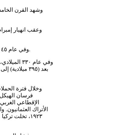
15- وفي عام ٤٥ الميلادي، دخلت المسيحية إلى قبرص على يد الحواريين بولس وبرنابا القبرصي.
بعد (٣٩٥ ميلا
١٩٢٣، تخلت تر