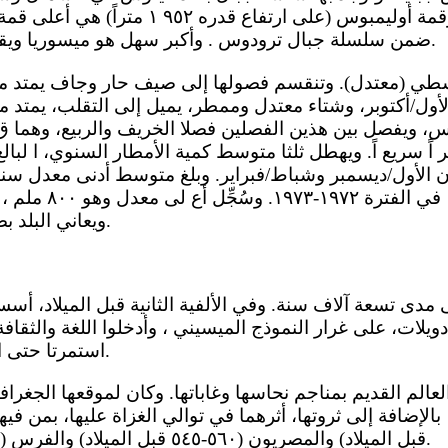
في الجنوب الغربي. وقمة أوليمبوس (على ارتفاع
ضمن سلسلة جبال ترودوس . وأكبر سهل هو ميسوريا ويقع بين هاتين السلسلتين.
ول/أكتوبر، وشتاء معتدل وممطر، يميل إلى التقلب، يمتد من
، ويفصل بين هذين الفصلين فصلا الخريف والربيع، وهما ق
) بين كانون الأول/ديسمبر وشباط/فبراير. وبلغ متوسط أدنى معدل
ويعاني البلد بصورة دورية من الجفاف.
ويلات، على غرار النموذج الميسيني ، وأدخلوا اللغة والثقافة ال
استمرتا حتى اليوم رغم تقلبات الدهر.
قبل الميلاد) والمصريون (٥٦٠-٥٤٥ قبل الميلاد) والفرس (٥٤٥-٣٣٢ قب ل الميلاد).