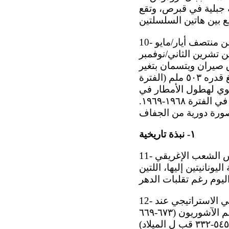
 قدره ٩٥٢ ١ متراً) هي أعلى قمة جبلية في قبرص، وتقع
10- ومناخ قبرص مناخ متوسطي (معتدل). وتنقسم فصولها إلى صيف حار وجاف يمتد من منتصف أيار/مايو
 تشرين الثاني/نوفمبر
 صيران ويتسمان بتغير
الأحوال الجوية تغير اً سريع اً. ويهطل ثلثا متوسط كمية الأمطار السنوي، ا لبالغ قدره ٥٠٣ ملم (الفترة
 سنوي لهطول الأمطار في
قبرص ٢١٣ مليمتر اً، في الفترة ١٩٧٢-١٩٧٣. وسُجِّل أع لى معدل وهو ٨٠٠ ملم ، في الفترة ١٩٦٨-١٩٦٩.
١- نبذة تاريخية
11- يمتد تاريخ قبرص على مدى تسعة آلاف سنة. وفي الألفية الثانية قبل الميلاد، أسس الشعب الإغريقي
يونانيتين إليها، اللتين
12- واشتهرت قبرص في العالم القديم بمناجم نحاسها وغاباتها. وكان لموقعها الجغرافي الاستراتيجي عند
ملتقى ثلاث قارات، بالإضافة إلى ثروتها، أثرهما في توالي الغزاة عليها، بمن فيهم الآشوريون (٦٧٣-٦٦٩