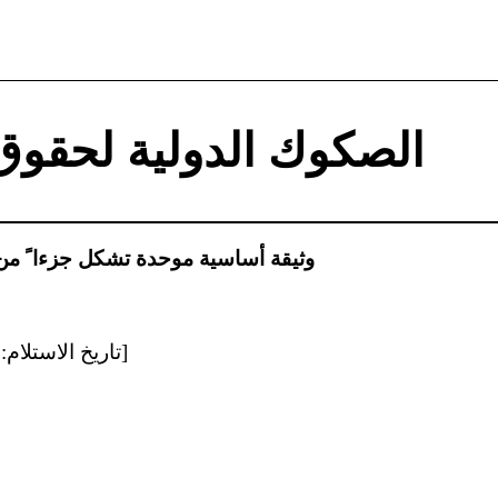
الصكوك الدولية لحقوق
وثيقة أساسية موحدة تشكل جزءا ً من 
[تاريخ الاستلام: ٨ شباط/فبراير 20 1 8]