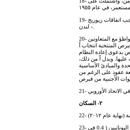
18- وبعد فشل الجهود السياسية والدبلوماسية السلمية التي استمرت ردحاً من الزمن، واشتملت على
19- وفي ١٦ آب/أغسطس ١٩٦٠، حصلت قبرص على استقلالها وأصبحت جمهورية، بموجب اتفاقات زيوريخ
- لندن.
20- وفي ١٥ تموز/يوليه ١٩٧٤، قاد المجلس العسكري الذي كان يحكم اليونان آنذاك، بتواطؤ مع المتعاونين
برص المنتخبة انتخاب اً
 ذريعة لغزو قبرص بدعوى إعادة النظام
ليها. وبدل اً من ذلك،
 المتحدة والمبادئ الأساسية
عة عقود على الرغم من
٢- السكان
23- ويتوزع السكان بحسب مجموعاتهم الإثنية كما يلي: ٧١.٩ في المائة من القبارصة اليونانيين ( 0.4 في