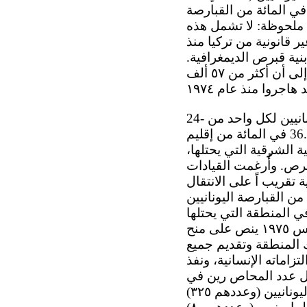
ائة من بينهم أرمن، و٠.٧ في المائة مارونيون، و٠.١ في المائة لاتينيون )؛ و 9.5 في المائة من القبارصة
قيمون. ملحوظة: لا تشمل هذه
ف شخص نقلوا بصورة غير قانونية من تركيا منذ
 تغيير بنية قبرص الديمغرافية.
وتستثنى كذلك قوات الاحتلال التركية (حوالي ٤٠ ألف جندي)، وتشير التقديرات إلى أن أكثر من ٥٧ ألف
24- وقبل الغزو التركي، كانت الطائفتان تعيشان مع اً بنفس النسبة تقريب اً، أي، ٤ يونانيين لكل واحد من
الأتراك، في جميع المقاطعات الإدارية الست. وإثر الغزو التركي واستمرار احتلال 36.2 في المائة من إقليم
 الشرقية التي يحتلها،
رص. وأُرغمت القيادات
 تقريب اً على الانتقال
من القبارصة اليونانيين
صغيرة في المنطقة التي يحتلها
الجيش التركي. وعلى الرغم من أن اتفاق فيينا الثالث المؤرخ ٢ آب/أغسطس ١٩٧٥ ينص على منح
ك المنطقة وتقديم جميع
اماته الإنسانية، ونفذ
الطرد القسري. وبحلول تشرين الثاني/نوفمبر ٢٠١٧، تضاءل عدد المحاص رين في
الجيوب إلى ٤٠٥ أشخاص فقط، معظمهم أشخاص مسنون، من القبارصة اليونانيين (وعددهم ٣٢٥)