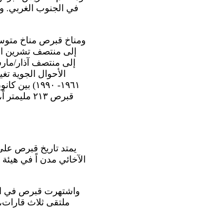
إلى منتصف تشرين الأ
إلى منتصف آذار/مارس
١٩٦١- ١٩٩٠
الآخائي مدن اً في هيئة د