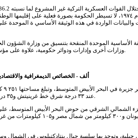
جمهورية قبرص منذ عام ١٩٧٤، لا تسيطر الحكومة بصورة فعلية على إقليمه
والبيانات الواردة في هذه الوثيقة الأساسي ة الموحدة عل
وزارات أخرى وإدارات ودوائر حكومية، علاوة على مؤسسات قبرصية مستقلة.
ألف - الخصائص الديمغرافية والاقتصادية
عند ٣٣ درجة شرق خط غرينيتش و٣٥ درجة شمال خط الاستواء.