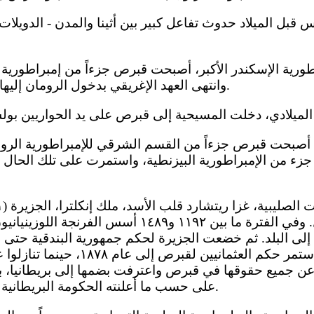
وانتهى العهد الإغريقي بدخول الرومان إليها في عام ٥٨ قبل الميلاد.
دية) إلى جزء من الإمبراطورية البيزنطية، واستمرت على تلك الح
فرسان الهيكل. وفي الفترة ما بين ١١٩٢ و١٤٨٩ أسس 
الأتراك العثمانيون. واستمر حكم العثماني
كيا عن جميع حقوقها في قبرص واعترفت بضمها إلى بريطانيا،
على حسب ما أعلنته الحكومة البريطانية من قبل، في عام ١٩١٤.