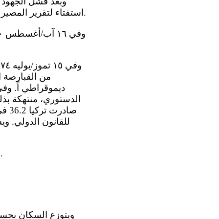
استفتاء لتقرير المصير عقد في عام ١٩٥٠، حمل القبارصة اليونانيون السلاح ضد المستعمر، في عام ١٩٥٥.
من القبارصة ال
الدستوري، منتهكة بذلك
صاد
للقانون الدولي. و
21- وفي ١ أيار/مايو ٢٠٠٤، أصبحت جمهورية قبرص دولة عضو اً في الاتحاد الأوروبي.