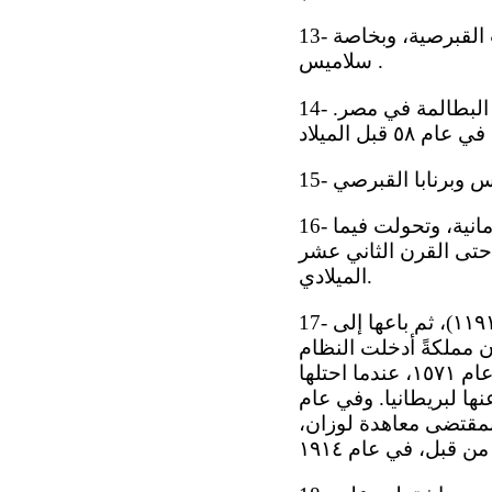
13- وشهد القرن الخامس قبل الميلاد حدوث تفاعل كبير بين أثينا والمدن - الدويلات القبرصية، وبخاصة
سلاميس .
14- وعقب انهيار إمبراطورية الإسكندر الأكبر، أصبحت قبرص جزءاً من إمبراطورية البطالمة في مصر.
16- وفي عام ٣٣٠ الميلادي، أصبحت قبرص جزءاً من القسم الشرقي للإمبراطورية الرومانية، وتحولت فيما
ال حتى القرن الثاني عشر
الميلادي.
17- وخلال فترة الحملات الصليبية، غزا ريتشارد قلب الأسد، ملك إنكلترا، الجزيرة (١١٩١)، ثم باعها إلى
الفرنجة اللوزينيانيون مملكةً أدخلت النظام
الإقطاعي الغربي إلى البلد. ثم خضعت الجزيرة لحكم جمهورية البندقية حتى عام ١٥٧١، عندما احتلها
ين لقبرص إلى عام ١٨٧٨، حينما تنازلوا عنها لبريطانيا. وفي عام
 بمقتضى معاهدة لوزان،