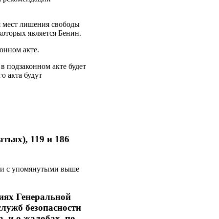
я мест лишения свободы
оторых является Бенин.
онном акте.
 в подзаконном акте будет
о акта будут
тьях), 119 и 186
вии с упомянутыми выше
иях Генеральной
служб безопасности
, и о жалобах, по