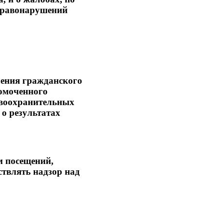
 правонарушений
ления гражданского
номоченного
авоохранительных
 о результатах
м посещений,
ствлять надзор над