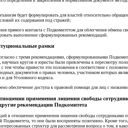
ого определения и закрепления в нормативном документе метод
еханизм будет формулировать для властей относительно обращен
словий их содержания под стражей;
ия прямого контакта с Подкомитетом для облегчения обмена св
ровать выполнение сформулированных рекомендаций.
итуциональные рамки
согласно с тремя рекомендациями, сформулированными Подкомит
, научных кругов и юристы были привлечены к пересмотру пол
, с тем чтобы привести эти положения в соответствие с положе
одных документов о правах человека, участником которых являе
 и для Уголовного кодекса.
рено обеспечение доступа к правовой помощи для лиц с низкими
отношении применения лишения свободы сотрудни
 другие рекомендации Подкомитета
даций в отношении применения лишения свободы сотрудниками 
й Подкомитета, то они были восприняты позитивно. Кроме того,
интересованных структур для рассмотрения вопроса о том, в как