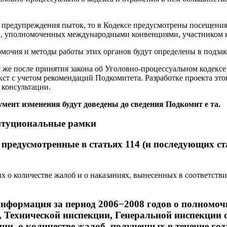
а предупреждения пыток, то в Кодексе предусмотрены посещени
в, уполномоченных международными конвенциями, участником к
омочия и методы работы этих органов будут определены в подзак
у же после принятия закона об Уголовно-процессуальном кодексе
ст с учетом рекомендаций Подкомитета. Разработке проекта этог
 консультации.
умент изменения будут доведены до сведения Подкомит е та.
итуциональные рамки
предусмотренные в статьях 114 (и последующих ста
х о количестве жалоб и о наказаниях, вынесенных в соответст
.
нформация за период 2006−2008 годов о полномоч
 Технической инспекции, Генеральной инспекции 
и, о количестве жалоб, полученных в течение года