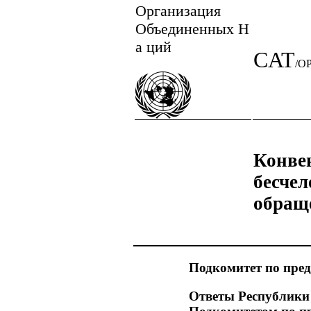
Организация
Объединенных Н
а ций
CAT
/O
Конве
бесче
обращ
Подкомитет по пре
Ответы Республики