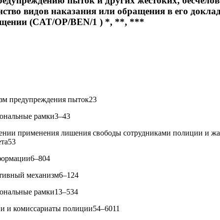
редупреждению пыток и других жестоких, бесчело
тво видов наказания или обращения в его доклад
щении (CAT/OP/BEN/1 ) *, **, ***
зм предупреждения пыток23
ональные рамки3–43
ении применения лишения свободы сотрудниками полиции и жа
та53
нформации6–804
тивный механизм6–124
ональные рамки13–534
и и комиссариаты полиции54–6011