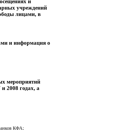
посещениях и
иарных учреждений
ободы лицами, в
мами и информация о
ных мероприятий
и 2008 годах, а
франков КФА;