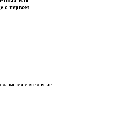
вечных или
е о первом
ндармерии и все другие