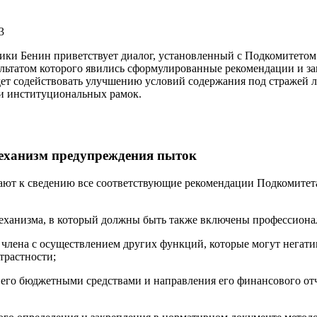
3
ики Бенин приветствует диалог, установленный с Подкомитетом
зультатом которого явились сформулированные рекомендации и 
дет содействовать улучшению условий содержания под стражей 
и институциональных рамок.
ханизм предупреждения пыток
ют к сведению все соответствующие рекомендации Подкомитета,
механизма, в который должны быть также включены профессион
 члена с осуществлением других функций, которые могут негатив
трастности;
его бюджетными средствами и направления его финансового от