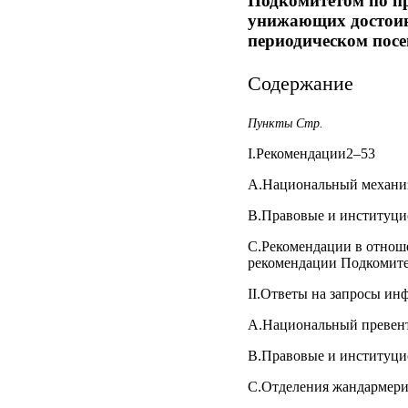
Подкомитетом по п
унижающих достоинс
периодическом посе
Содержание
Пункты Стр.
I.Рекомендации2–53
A.Национальный механи
B.Правовые и институци
C.Рекомендации в отнош
рекомендации Подкомите
II.Ответы на запросы и
A.Национальный превен
B.Правовые и институци
C.Отделения жандармери