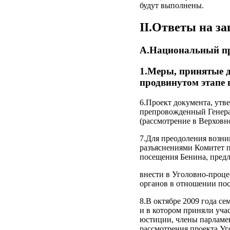
будут выполнены.
II.Ответы на з
А.Национальный п
1.Меры, принятые 
продвинутом этапе 
6.Проект документа, ут
препровожденный Генера
(рассмотрение в Верховн
7.Для преодоления возни
разъяснениями Комитет 
посещения Бенина, пред
внести в Уголовно-проц
органов в отношении по
8.В октябре 2009 года с
и в котором приняли уча
юстиции, члены парламен
рассмотрения проекта Уг