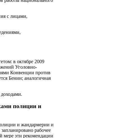
ов работы национального
ия с лицами,
едениями,
етом: в октябре 2009
ожений Уголовно-
ниями Конвенции против
тся Бенин; аналогичная
 доходами.
ками полиции и
полиции и жандармерии и
 запланировано рабочее
ой мере эти рекомендации