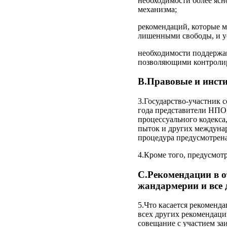
необходимости более ясн
механизма;
рекомендаций, которые м
лишенными свободы, и у
необходимости поддержан
позволяющими контроли
В.Правовые и инст
3.Государство-участник 
года представители НПО
процессуального кодекса
пыток и других междунар
процедура предусмотрена
4.Кроме того, предусмот
С.Рекомендации в 
жандармерии и все
5.Что касается рекомен
всех других рекомендаци
совещание с участием за