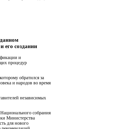
 данном
и его создании
ификации и
щих процедур
которому обратился за
века и народов во время
тавителей независимых
у Национального собрания
ники Министерства
сть для нового
а рекомендаций