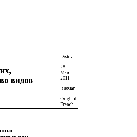
Distr.:
28
их,
March
2011
во видов
Russian
Original:
French
анные