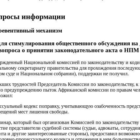
апросы информации
ревентивный механизм
для стимулирования общественного обсуждения на
вопроса о принятии законодательного акта о НПМ 
вержденный Национальной комиссией по законодательству и код
льному секретариату правительства для прохождения последую
ом суде и Национальном собрании), поддержки не получил.
кших трудностей Председатель Комиссии по законодательству, к 
по предупреждению пыток Африканской комиссии по правам чело
ложил:
ессуальный кодекс поправку, учитывающую озабоченность предс
сещений мест лишения свободы.
еминар, который был организован Комиссией по законодательств
стие представители судебной системы (судьи, адвокаты, сотруд
та и другие заинтересованные стороны), предоставил возможно
оловно-процессуального кодекса и отражения в нем большинств