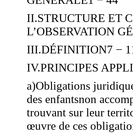
II.STRUCTURE ET 
L’OBSERVATION GÉ
III.DÉFINITION7 − 1
IV.PRINCIPES APPL
a)Obligations juridique
des enfantsnon accomp
trouvant sur leur terri
œuvre de ces obligati