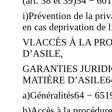
(art. 38 et 39)54 − 60
i)Prévention de la priv
en cas deprivation de 
VI.ACCÈS À LA P
D’ASILE,
GARANTIES JURIDI
MATIÈRE D’ASILE64
a)Généralités64 − 651
b)Accès à la procédure