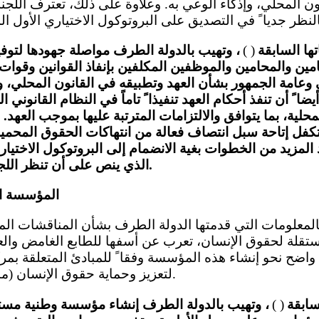
ن المحلي، وإذكاء الوعي به. وعلاوة على ذلك، تعترف اللجنة
تها السابقة
( )
، وتهيب بالدولة الطرف مواصلة جهودها لتوفي
مين والمحامين والموظفين المكلفين بإنفاذ القوانين وقوات 
وعامة الجمهور بشأن العهد وتطبيقه في القانون المحلي، وإ
ضا ً أن تنفذ أحكام العهد تنفيذا ً تاماً في النظام القانوني
محلية، بما يتوافق والالتزامات المترتبة عليها بموجب العهد.
كفل إتاحة سبل انتصاف فعالة من انتهاكات الحقوق المحمية
المزيد من الخطوات بغية الانضمام إلى البروتوكول الاختياري
الذي ينص على أن تنظر اللجنة في البلاغات الفردية.
المؤسسة ال
لة لحقوق الإنسان، تعرب عن أسفها للطابع الغامض والعا
 واضح نحو إنشاء هذه المؤسسة وفقا ً للمبادئ المتعلقة بم
لتعزيز وحماية حقوق الإنسان (مبادئ باريس) (المادة 2 ).
سابقة
( )
، وتهيب بالدولة الطرف إنشاء مؤسسة وطنية مست