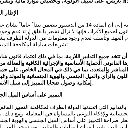
الإطار ال
انون لجميع الأفراد، فإنها لا تزال تشعر بالقلق إزاء عدم و
حكام العهد. وتأسف لعدم وجود معلومات من الدولة الطرف ب
تشريعات شاملة لمكافحة التمييز (المواد 2 و 20 و 2 6 ).
ن تتخذ جميع التدابير اللازمة، بما في ذلك اعتماد قانون شام
ا القانوني الحمايةَ الأساسية والإجرائية الكافية والفعالة
ر المباشر والمتعدد، بما في ذلك في المجال الخاص، على جم
اللون والرأي والميل الجنسي والهوية الجنسانية والمولد وغي
إمكانية وصول ضحايا التمييز إلى سبل الانتصاف الفعالة والمناسبة.
التمييز على أساس الميل الجن
جنسانية ولإذكاء التوعي بالمساواة في المعاملة. ومع ذلك، ي
ظر صراحة التمييز على أساس الميل الجنسي والهوية الجنسا
قارير التي تشير إلى أن المثليات والمثليين ومزدوجي الميل 