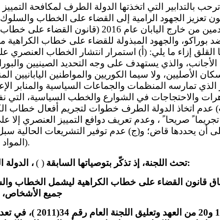
ون تعزيز الجهود الرامية إلى القضاء على الخطاب والسلوك ال
ضد الأشخاص القادمين من خارج اليابان عام 2016 (قان
ضد بوراكو، والجهود المبذولة للقضاء على خطاب الكراهية م
ا القلق إزاء ما يلي: (أ) استمرار انتشار الخطاب العنصري ع
ا الأجانب، والذي يستهدف على وجه التحديد الصينيين والبور
كان الأصليين، ولا سيما الكوريين والمواطنين اليابانيين ا
 الذي تمارسه المنظمات والجماعات السياسية والمنابر الإ
هرات والاحتجاجات في الشوارع والخطب السياسية، التي نف
(ب) عدم اتخاذ الدولة الطرف خطوات لتجريم أفعال خطاب الك
جريما ً صريحا ً ، وعدم تعريف دوافع التمييز العنصري إلا ع
لى أن يحددها قاض؛ و(ج) عدم توفير التشريعات الحالية سبل
(المواد 2 ، و 19 ، و 20 ، و 2 7 ).
، الدولة الطرف على ما يلي:
تحث اللجنة، إذ تذكّر بتوصياتها السابقة
( )
اق قانون القضاء على خطاب الكراهية ليشمل الخطاب والس
جميع الأشخاص، 
النظر، وفقا ً للمادتين 19 و20 من ا