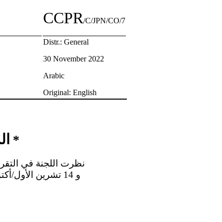
CCPR
/C/JPN/CO/7
Distr.: General
30 November 2022
Arabic
Original: English
ال
*