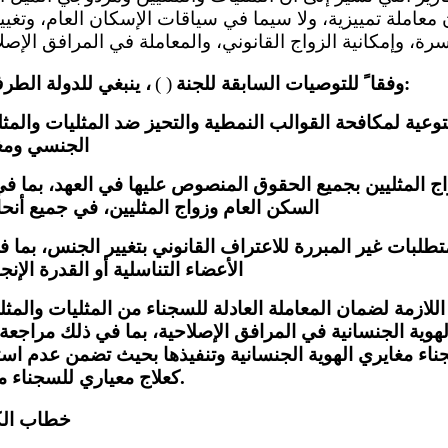
 معاملة تمييزية، ولا سيما في سياقات الإسكان العام، وت
، ينبغي للدولة الطرف أن تقوم بما يلي:
وفقا ً للتوصيات السابقة للجنة
( )
وعية لمكافحة القوالب النمطية والتحيز ضد المثليات والمث
الجنسي ومغا
اج المثليين بجميع الحقوق المنصوص عليها في العهد، بما ف
السكن العام وزواج المثليين، في جميع أنحا
متطلبات غير المبررة للاعتراف القانوني بتغيير الجنس، بما
الأعضاء التناسلية أو القدرة الإنج
للازمة لضمان المعاملة العادلة للسجناء من المثليات والمث
وية الجنسانية في المرافق الإصلاحية، بما في ذلك مراجعة ا
السجناء مغايري الهوية الجنسانية وتنفيذها بحيث تضمن عدم ا
كعلاج معياري للسجناء مغايري الهوية الجنسانية.
خطاب الكر