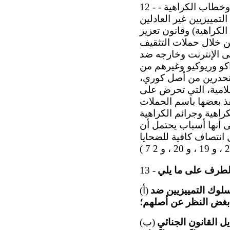
12 - إن اللجنة، وإن كانت ترحب بالتدابير التي اتخذتها الدولة الطرف لمكافحة التمييز وخطاب الكراهية -
تمييزيين غير العادلين
ون القضاء على خطاب الكراهية) وقانون تعزيز
ن خلال حملات التثقيف
لى الإنترنت وخارجه ضد
اكو وريوكيو وغيرهم من
لمنحدرين من أصل كوري،
علامية، التي تحرض على
ذ بعضها باسم الحملات
راهية وجرائم الكراهية
لى أنها أسباب يحتمل أن
 انتصاف كافية للضحايا
13 -
لوك التمييزيين ضد
(أ)
بغض النظر عن أصلهم؛
لعهد وتعليق اللجنة العام رقم 34(2011 )، في تعديل القانون الجنائي
(ب)