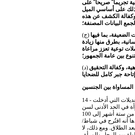
 تجريما ً صريحا ً على
 ذلك على أساسي الميل
 وكفالة الكشف عن هذه
جمع البيانات المصنفة؛
الضعيفة، بما فيها
(ج)
سانية، بطرق منها زيادة
لات توعية تعزز مراعاة
تنوع بين عامة الجمهور؛
ية، وكفالة التحقيق
(د)
المساواة بين الجنسين
14 - ترحب اللجنة بالتدابير المتخذة في مجال المساواة بين الجنسين، بما في ذلك التعديلات التي أدخلت
 والمرأة في الحد الأدنى لسن
الزواج، وتخفض ثانيتهما فترة عدة المرأة التي تحظر فيها معاودة الزواج بعد الطلاق من ستة أشهر إلى 100
ا أنه اقتُرح في شباط/
 بعد الطلاق. ومع ذلك، لا
اة بين الرجل والمرأة،