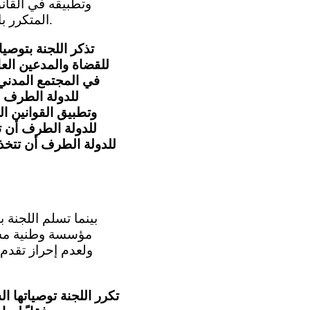
وتطبيقه في القانو
المتكرر بالنظر جديا ً في التصديق على البروتوكول الاختياري الأول الملحق بالعهد (المادة 2 ).
تذكر اللجنة بتوصيا
للقضاة والمدعين العا
في المجتمع المدني 
للدولة الطرف أي
وتطبيق القوانين ال
للدولة الطرف أن ت
للدولة الطرف أن تتخذ 
مؤسسة وطنية مستق
ولعدم إحراز تقدم
تكرر اللجنة توصياتها ال