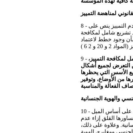
قانوني لمناهضة التمييز
8 - بينما تشير اللجنة إلى أن المادة 14 من الدستور تتضمن بندا ً عاما ً بشأن عدم التمييز ينص على
جود تشريع شامل لمكافحة
شأن وجود خطط لاعتماد
ل لمكافحة التمييز،
9 -
 من التعرض لجميع أشكال
يع الأسس التي يحظرها
رها من الأوضاع، وتوفير
سي والهوية الجنسانية
10 - تحيط اللجنة علما ً بالتدابير التي اتخذتها الدولة الطرف لمكافحة التمييز القائم على أساس الميل
ساورها القلق إزاء عدم
نية. وعلاوة على ذلك،
الجنسي ومغايري الهوية