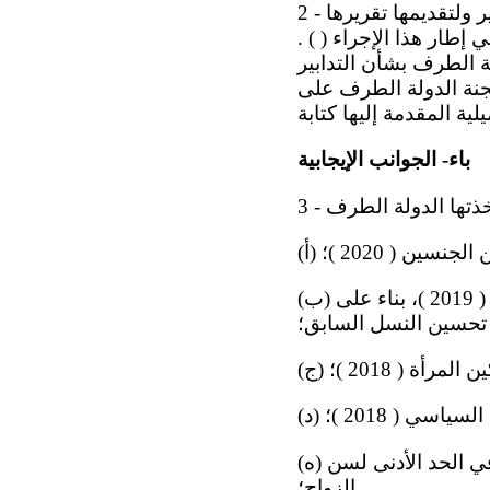
2 - تعرب اللجنة عن امتنانها للدولة الطرف لقبولها الإجراء المبسّط لتقديم التقارير ولتقديمها تقريرها
إطار هذا الإجراء ( ) .
ة الطرف بشأن التدابير
لجنة الدولة الطرف على
باء- الجوانب الإيجابية
سين ( 2020 )؛
(ب) اعتماد قانون دفع تعويض إجمالي للأشخاص الذين خضعوا لجراحات تحسين النسل ( 2019 )، بناء على
 تحسين النسل السابق؛
رأة ( 2018 )؛
اسي ( 2018 )؛
(ه) تعديل المادة 731 من القانون المدني عام 2018 ، وهي تسوي بين الرجال والنساء في الحد الأدنى لسن
الزواج؛