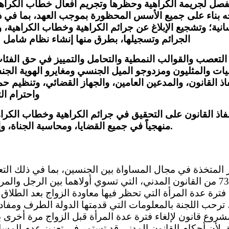
فصل لجريمة الكراهية وحظرها وتجريم أفعال خطاب الكراهية
جه بناء على جميع الأسس المحظورة بموجب العهد، بما في
انية؛ وتشجيع الإبلاغ عن جرائم الكراهية وخطاب الكراهية،
الجرائم وتسجيلها، بطرق منها إنشاء نظام شامل ل
التعصب والقوالب النمطية والتحامل والتمييز في حق الفئات 
ثليات والمثليون ومزدوجو الميل الجنسي ومغايرو الهوية الجن
 القانون، والمدعين العامين، والجهاز القضائي، وتنظيم حم
واحترام ال
اذ القانون على التحقيق في جرائم الكراهية وخطاب الكراه
منهجياً في جميع القضايا، ومحاسبة الجناة، وإتاحة جبر كامل للضحايا.
على المادتين 731 و 733 من القانون المدني، التي تسوي أولاهما بين الرجل
 ترحب اللجنة بالمعلومات التي قدمتها الدولة الطرف ومفاده
 مخطط لمشروع قانون لإلغاء فترة عدة المرأة قبل الزواج مرة أخرى
ق لأن أحكام القانون المدني قد تستمر في تعزيز عدم المساو