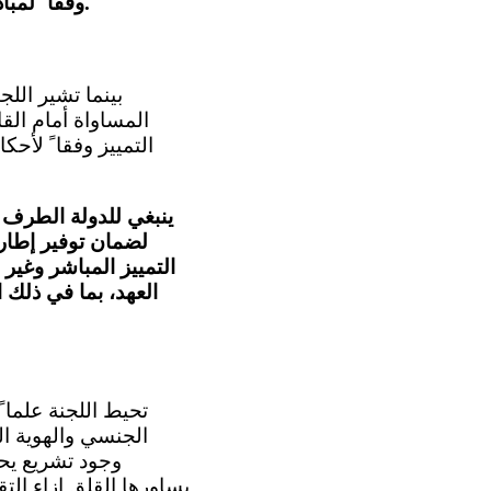
وفقا ً لمبادئ باريس، على سبيل الأولوية، وتخصيص موارد مالية وبشرية كافية لهذه المؤسسة.
المساواة أمام الق
التمييز وفقا ً لأ
ينبغي للدولة الطرف أ
لضمان توفير إطاره
التمييز المباشر وغي
العهد، بما في ذلك 
الجنسي والهوية ال
وجود تشريع يح
يساورها القلق إزاء الت