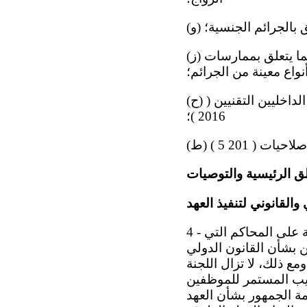
(ز) تعديل قانون الإجراءات الجنائية عام 2016 ، حيث نص على متطلبات جديدة فيما يتعلق بممارسات
واع معينة من الجرائم؛
(ح) اعتماد قانون التدريب المناسب للمتدربين الداخليين التقنيين وحماية المتدربين الداخليين التقنيين (
2016 )؛
ق الرئيسية والتوصيات
والقانوني لتنفيذ العهد
4 - تحيط اللجنة علما ً بالمعلومات التي قدمتها الدولة الطرف بشأن القضايا المعروضة على المحاكم التي
 بشأن القانون الدولي
مع ذلك، لا تزال اللجنة
ريب المستمر للموظفين
مة الجمهور بشأن العهد