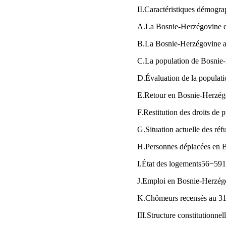
II.Caractéristiques démogra
A.La Bosnie-Herzégovine 
B.La Bosnie-Herzégovine 
C.La population de Bosnie
D.Évaluation de la populat
E.Retour en Bosnie-Herzé
F.Restitution des droits de
G.Situation actuelle des r
H.Personnes déplacées en
I.État des logements56−59
J.Emploi en Bosnie-Herzé
K.Chômeurs recensés au 3
III.Structure constitutionne