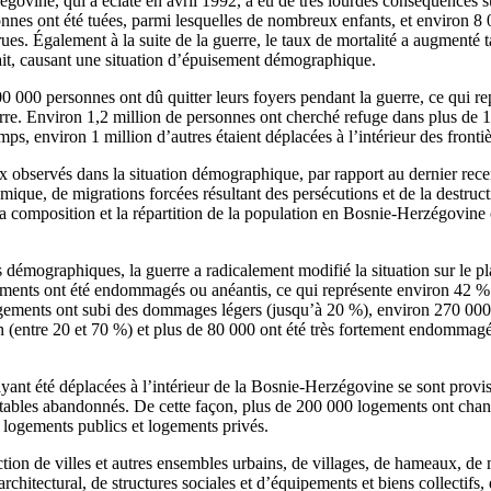
govine, qui a éclaté en avril 1992, a eu de très lourdes conséquences 
onnes ont été tuées, parmi lesquelles de nombreux enfants, et environ 8
rues. Également à la suite de la guerre, le taux de mortalité a augmenté 
ait, causant une situation d’épuisement démographique.
00 000 personnes ont dû quitter leurs foyers pendant la guerre, ce qui re
erre. Environ 1,2 million de personnes ont cherché refuge dans plus de 
ps, environ 1 million d’autres étaient déplacées à l’intérieur des frontiè
observés dans la situation démographique, par rapport au dernier rece
smique, de migrations forcées résultant des persécutions et de la destruct
la composition et la répartition de la population en Bosnie-Herzégovine
s démographiques, la guerre a radicalement modifié la situation sur le 
ments ont été endommagés ou anéantis, ce qui représente environ 42 %
gements ont subi des dommages légers (jusqu’à 20 %), environ 270 000 
entre 20 et 70 %) et plus de 80 000 ont été très fortement endommagé
yant été déplacées à l’intérieur de la Bosnie-Herzégovine se sont provis
itables abandonnés. De cette façon, plus de 200 000 logements ont cha
 logements publics et logements privés.
ction de villes et autres ensembles urbains, de villages, de hameaux, de
chitectural, de structures sociales et d’équipements et biens collectifs,