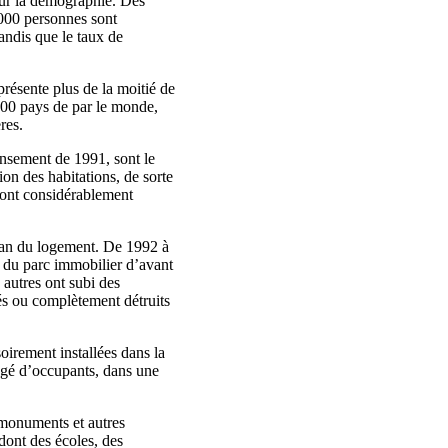
sur la démographie. Des
 000 personnes sont
tandis que le taux de
présente plus de la moitié de
100 pays de par le monde,
res.
nsement de 1991, sont le
ion des habitations, de sorte
 ont considérablement
plan du logement. De 1992 à
 du parc immobilier d’avant
autres ont subi des
s ou complètement détruits
oirement installées dans la
ngé d’occupants, dans une
 monuments et autres
 dont des écoles, des