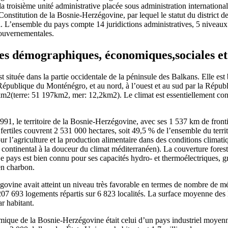
a troisième unité administrative placée sous administration internationa
nstitution de la Bosnie-Herzégovine, par lequel le statut du district de 
l. L’ensemble du pays compte 14 juridictions administratives, 5 niveaux 
gouvernementales.
ues démographiques, économiques,sociales et 
située dans la partie occidentale de la péninsule des Balkans. Elle est b
République du Monténégro, et au nord, à l’ouest et au sud par la Répub
 km2(terre: 51 197km2, mer: 12,2km2). Le climat est essentiellement cont
991, le territoire de la Bosnie-Herzégovine, avec ses 1 537 km de front
 fertiles couvrent 2 531 000 hectares, soit 49,5 % de l’ensemble du territ
r l’agriculture et la production alimentaire dans des conditions climat
 continental à la douceur du climat méditerranéen). La couverture forest
e pays est bien connu pour ses capacités hydro- et thermoélectriques, g
en charbon.
ovine avait atteint un niveau très favorable en termes de nombre de m
07 693 logements répartis sur 6 823 localités. La surface moyenne des
r habitant.
mique de la Bosnie-Herzégovine était celui d’un pays industriel moye