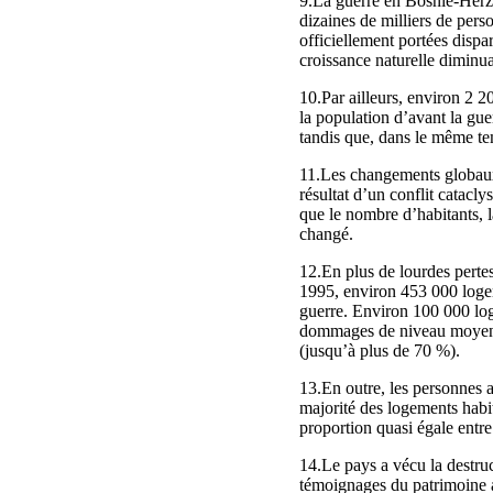
9.La guerre en Bosnie-Herzé
dizaines de milliers de pers
officiellement portées dispa
croissance naturelle diminu
10.Par ailleurs, environ 2 2
la population d’avant la gu
tandis que, dans le même tem
11.Les changements globaux 
résultat d’un conflit catacly
que le nombre d’habitants, 
changé.
12.En plus de lourdes perte
1995, environ 453 000 loge
guerre. Environ 100 000 lo
dommages de niveau moyen (
(jusqu’à plus de 70 %).
13.En outre, les personnes a
majorité des logements hab
proportion quasi égale entre
14.Le pays a vécu la destru
témoignages du patrimoine ar