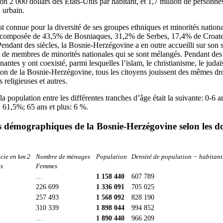
on 2 000 dollars des États-Unis par habitant, et 1,7 million de personne
 urbain.
 connue pour la diversité de ses groupes ethniques et minorités nation
it composée de 43,5% de Bosniaques, 31,2% de Serbes, 17,4% de Croat
Pendant des siècles, la Bosnie-Herzégovine a en outre accueilli sur son s
t de membres de minorités nationales qui se sont mélangés. Pendant des 
antes y ont coexisté, parmi lesquelles l’islam, le christianisme, le juda
tion de la Bosnie-Herzégovine, tous les citoyens jouissent des mêmes droi
 religieuses et autres.
 la population entre les différentes tranches d’âge était la suivante: 0-6
 61,5%; 65 ans et plus: 6 %.
s démographiques de la Bosnie-Herzégovine selon les do
cie en km 2
Nombre de ménages
Population
Densité de population − habitant
s
Femmes
…
1 158 440
607 789
226 699
1 336 091
705 025
257 493
1 568 092
828 190
310 339
1 898 044
994 852
…
1 890 440
966 209