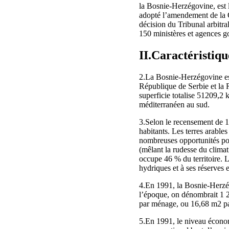
la Bosnie-Herzégovine, est l
adopté l’amendement de la Co
décision du Tribunal arbitra
150 ministères et agences 
II.Caractéristiq
2.La Bosnie-Herzégovine est 
République de Serbie et la 
superficie totalise 51209,2
méditerranéen au sud.
3.Selon le recensement de 1
habitants. Les terres arables
nombreuses opportunités pou
(mêlant la rudesse du climat
occupe 46 % du territoire. L
hydriques et à ses réserves 
4.En 1991, la Bosnie-Herzég
l’époque, on dénombrait 1 2
par ménage, ou 16,68 m2 pa
5.En 1991, le niveau écono