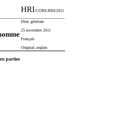
HRI
/CORE/BIH/2011
Distr. générale
25 novembre 2011
’ homme
Français
Original: anglais
ts parties