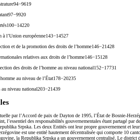
strature94−9619
ntant97−9920
ertés100−14220
tion à l’Union européenne143−14527
tection et de la promotion des droits de l’homme146−21428
rnationales relatives aux droits de l’homme146−15128
otection des droits de l’homme au niveau national152−17731
l’homme au niveau de l’État178−20235
s au niveau national203−21439
les
actuelle par l’Accord de paix de Dayton de 1995, l’État de Bosnie-Herzé
nt, l’essentiel des responsabilités gouvernementales étant partagé par d
publika Srpska. Les deux Entités ont leur propre gouvernement et leurs 
zégovine est une entité hautement décentralisée qui comporte 10 canto
ovine, la Republika Srpska a un gouvernement centralisé. Le district de 