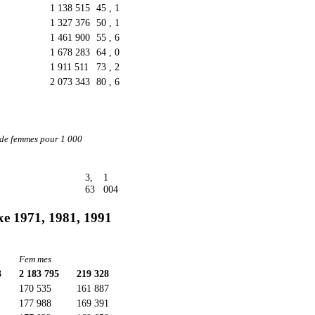
1 138 515
45 , 1
1 327 376
50 , 1
1 461 900
55 , 6
1 678 283
64 , 0
1 911 511
73 , 2
2 073 343
80 , 6
de femmes pour 1 000
3,
1
63
004
exe 1971, 1981, 1991
Fem mes
3
2 183 795
219 328
170 535
161 887
177 988
169 391