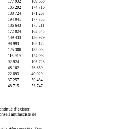
177 932
169 658
185 292
174 716
188 724
171 267
194 041
177 735
186 643
175 211
172 024
162 545
139 433
136 979
98 993
102 172
125 380
132 002
116 919
124 092
92 924
105 723
48 102
76 650
22 893
40 029
37 257
59 434
48 715
53 747
ontinué d’exister
nseil antifasciste de