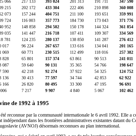
25 066
217 133
393 024
201 313
191 711
347 590
09 215
202 172
433 304
222 406
210 898
360 008
62 073
157 244
404 751
211 100
193 651
359 991
09 724
116 003
357 773
184 730
173 043
371 776
40 952
148 858
294 502
150 178
144 324
361 854
39 035
141 447
216 718
107 411
109 307
334 569
18 781
124 235
280 137
138 850
141 287
276 412
0 017
96 224
267 657
133 616
134 041
201 165
1 069
60 771
230 515
112 499
118 016
257 382
8 828
65 801
157 374
63 861
90 513
241 011
3 087
59 640
90 131
35 365
54 766
198 647
7 590
42 218
92 274
37 922
54 325
124 752
3 136
30 413
77 597
34 744
42 853
62 922
6 166
26 820
80 495
33 300
47 195
96 691
 006
7 217
9 907
4 840
5 067
102 462
vine de 1992 à 1995
té reconnue par la communauté internationale le 6 avril 1992. Elle a c
t indépendant dans les frontières administratives existantes datant du Co
Yougoslavie (AVNOJ) désormais reconnues au plan international.