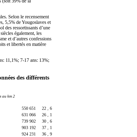
s (soit 39% de la
ales. Selon le recensement
es, 5,5% de Yougoslaves et
ol des ressortissants d’une
siècles également, les
ïsme et d’autres confessions
ts et libertés en matière
 ans: 11,1%; 7-17 ans: 13%;
nnées des différents
s au km 2
550 651
22 , 6
631 066
26 , 1
739 902
30 , 6
903 192
37 , 1
924 231
36 , 9