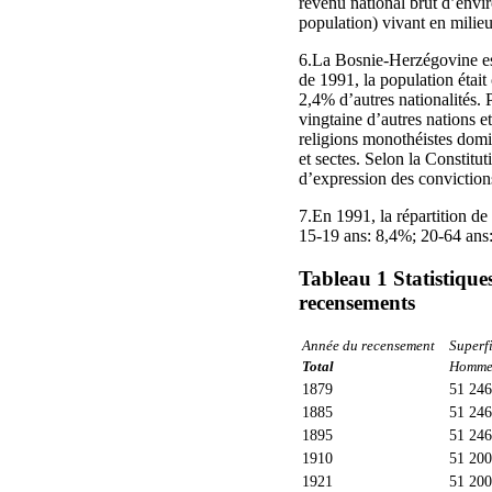
revenu national brut d’envir
population) vivant en milieu
6.La Bosnie-Herzégovine est
de 1991, la population éta
2,4% d’autres nationalités. 
vingtaine d’autres nations e
religions monothéistes domin
et sectes. Selon la Constitu
d’expression des convictions
7.En 1991, la répartition de
15-19 ans: 8,4%; 20-64 ans:
Tableau 1 Statistique
recensements
Année du recensement
Superfi
Total
Homme
1879
51 246
1885
51 246
1895
51 246
1910
51 200
1921
51 200