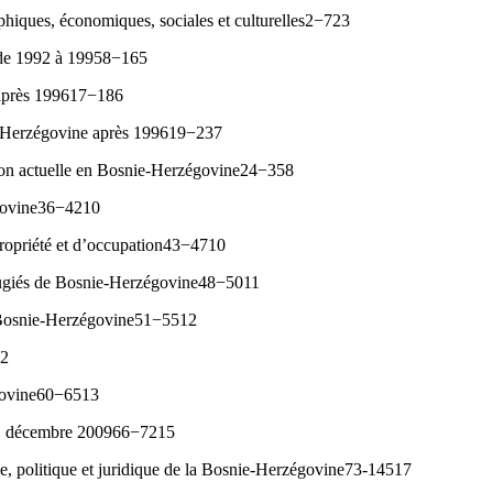
phiques, économiques, sociales et culturelles2−723
de 1992 à 19958−165
après 199617−186
-Herzégovine après 199619−237
ion actuelle en Bosnie-Herzégovine24−358
govine36−4210
 propriété et d’occupation43−4710
éfugiés de Bosnie-Herzégovine48−5011
 Bosnie-Herzégovine51−5512
12
govine60−6513
1 décembre 200966−7215
lle, politique et juridique de la Bosnie-Herzégovine73-14517