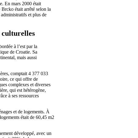
le. En mars 2000 était
Brcko était arrêté selon la
administratifs et plus de
culturelles
ordée à l’est par la
lique de Croatie. Sa
inental, mais aussi
ières, comptait 4 377 033
oire, ce qui offre de
iques complexes et diverses
ière, qui est hétérogène,
râce à ses ressources
énages et de logements. À
 logements était de 60,45 m2
nnement développé, avec un