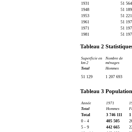
1931
51 564
1948
51 189
1953
51 221
1961
51 197
1971
51 197
1981
51 197
Tableau 2 Statistiqu
Superficie en
Nombre de
km 2
ménages
Total
Hommes
51 129
1 207 693
Tableau 3 Population 
Année
1971
1
Total
Hommes
F
Total
3 746 111
1
0 - 4
405 505
2
5 - 9
442 665
2