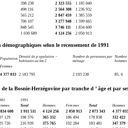
398 238
2 323 555
1 185 040
498 116
2 564 308
1 236 932
565 212
2 847 459
1 385 559
706 107
3 277 948
1 599 665
848 545
3 746 111
1 834 600
1 030 689
4 124 256
2 050 913
es démographiques selon le recensement de 1991
Densité de p opulation −
Nombre de personnes par
Nombre 
Population
habitants au km 2
ménage
hommes
Femmes
4 377 033
2 183 795
2 193 238
85, 6
de la Bosnie-Herzégovine par tranche d ’ âge et par s
981
1991
emmes
Total
Hommes
Fem mes
Total
Hommes
 834 600
1 911 511
4 124 256
2 050 913
2 073 343
4 377 03
07 129
198 376
365 332
186 494
178 838
332 422
25 726
216 939
375 765
192 284
183 481
347 379