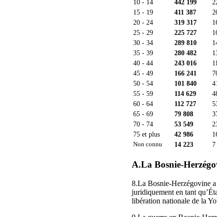
10 - 14
442 199
2
15 - 19
411 387
2
20 - 24
319 317
1
25 - 29
225 727
1
30 - 34
289 810
1
35 - 39
280 482
1
40 - 44
243 016
1
45 - 49
166 241
7
50 - 54
101 840
4
55 - 59
114 629
4
60 - 64
112 727
5
65 - 69
79 808
3
70 - 74
53 549
2
75 et plus
42 986
1
14 223
7
Non connu
A.La Bosnie-Herzégo
8.La Bosnie-Herzégovine a é
juridiquement en tant qu’Éta
libération nationale de la 