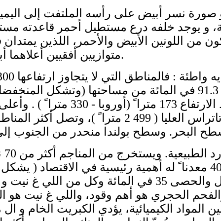
 صورة نسر أبيض على رأسه الملتفت إلى اليمين 
، و يوجد خلفه درع مستطيل أحمر قاعدته مستد
ون من اللونين الأبيض والأحمر، اللذين يمتد
متوازيين أفقيين أعلاهما أبيض وأدناهما أحمر.
ويبلغ متوسط الارتفاع 173 مترا ً (أو
وبولن
والفحم الحجري هو أهم وقود، واللي غ نيت هو ال
 المواد الكيميائية، يؤدي الكبريت الخام و ال 