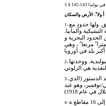
 143-145 4 3
أ ولا ً- الأرض والسكان
ق. ولها حدود مع
1-
التشيكية وألمانيا.
ً ، بما في ذلك 440 كيلومترا ً من الحدود البحرية و
من الحدود النهرية. وتبلغ م ساحتها 679 312 كيلومترا ً مربعا ً ، وهي
 هي البولندية. ووحدتها
2-
 3 أيار/مايو، وهو عيد الدستور (الذي
3-
، و الثاني في 11 تشرين الثاني/نوفمبر، وهو عيد
4-