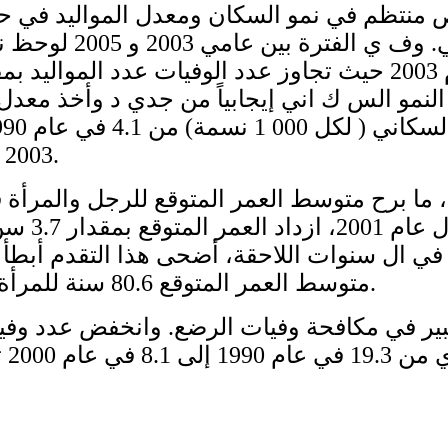
ص منتظم في نمو السكان ومعدل المواليد في حق
من القرن الماضي. وف ي 
، أصبح النمو الس ك اني إيجابياً من جدي د وأخذ معدل 
2003 و0.9 في عام 2010.
منذ عام 1992 ، ما برح متوسط العمر المتوقع للرجل والمرأ
متوسط العمر المتوقع 80.6 سنة للمرأة و72.1 سنة للرجل.
كبير في مكافحة وفيات الرضع. وانخفض عدد وف