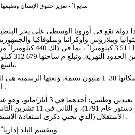
سابع ا ً - تعزيز حقوق الإنسان وتعليمها في بولندا
دا دولة تقع في أوروبا الوسطى على بحر البلطي
وانيا وبيلاروس وأوكرانيا وسلوفاكيا والجمهورية 
ويبلغ طول حدود ها 511 3 كيلومترا 
295 1 كيلومترا ً 
تاسع أكبر بلد في أوروبا.
ويبلغ عدد سكانها 38. 1 مليون نسمة. ولغتها الرسمية
النقدية هي الزلوتي .
وتحتفل بولندا بعيدين وطنيين: أحدهما في
يحيي ذكرى إصدار دستور عام 1791)
الاستقلال (الذي يحيي ذكرى استعادة الاستقلال في عام 1918) .
وينقسم البلد إداريا ً إلى 16 مقاطع ة .