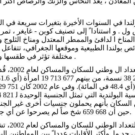
 المعادن ، يُعدّ النحاس والزنك والرصاص أكثر
لندا في السنوات الأخيرة بتغيرات سريعة في 
ل . و استنادا ً إلى تصنيف كوبن - غايغر ، تمر 
المناخ ا لدافئ والممطر المعتدل ومناخ الثلوج و
بولندا الطبيعية وموقعها الجغرافي، تتفاعل ف
مختلفة تؤثر في طقسها و بالتالي في مناخها .
و وفق اً لنتا
 185 40 من السكان بأنهم يحملون جنسيات أخرى غير الج
حين أن 668 659 شخ صاً لم يصرحوا عن أي جنسية على الإطلاق.
ووفقاً لنتائج 
ى حدٍ ما. وأكثر الأقليات عددا ً بين المواطنين ال