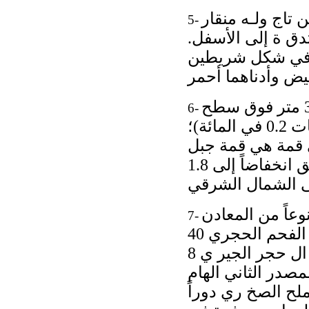
تاج ولـه منقار
5-
ق ة إلى الأسفل.
ان في شكل شريطين
وبولندا بلد أراض يه واطئة : فالمناطق التي لا يتجاوز ارتفاعها 300 متر فوق سطح
6-
البحر تمثل نسبة 91.3 في المائة من مساحتها (وتشكل المنخفضات 0.2 في المائة)؛
روبا - 330 مترا ً ) . وأعلى قمة هي قمة جبل
ريزي في جبال تاتراس العليا ( 499 2 مترا ً )، وتصل أكثر المناطق انخفاضاً إلى 1.8
دا غنية بالموارد الطبيعية. ويستخرج من المناجم أكثر من 70 نوعاً من المعادن
7-
المختلفة، منها 40 معدنا ً له أهمية رئيسية في الاقتصاد ( يشكل الفحم الحجري 40
في المائة والرمل والحصى 35 في المائة وكل من اللي غ نيت و ال حجر الجير ي 8
مصدر الثاني الهام
ملح الصخ ري دوراً