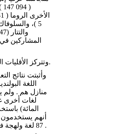
المشاركين في 
وتتركز الأقليات القومية والإثنية في مقاطعات أوبولسكي وبودلاسكي وسلاسكي.
أنهم يستخدمون لغ
87 لغة ولهجة في بولندا ، إلا أن عشرين منها فقط يستخدمها أكثر من ألف شخص .