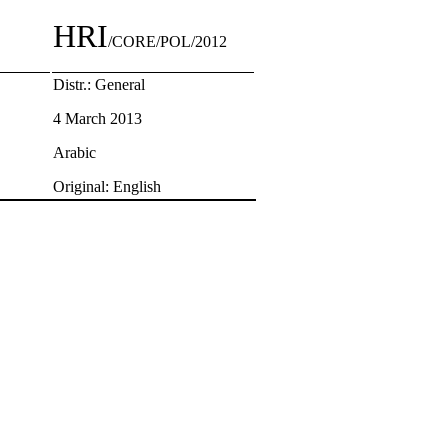
HRI
/CORE/POL/2012
Distr.: General
4 March 2013
Arabic
Original: English