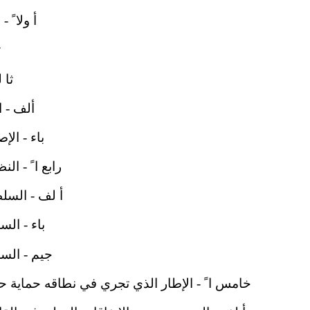
أ ولا ً -
ث
ثا ل
ألف - الإ
باء - الإصلا
رابع ا ً - النظا
أ لف - السلطة ا
باء - السلطة
جيم - السلطة 
خامس ا ً - الإطار الذي تجري في نطاقه حماية حقوق ال