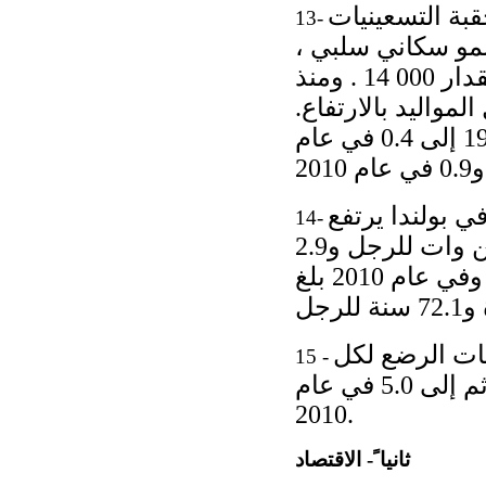
بة التسعينيات
13-
الفترة بين عامي 2003 و 2005 لوحظ نمو سكاني سلبي ،
ولا سيما في عام 2003 حيث تجاوز عدد الوفيات عدد المواليد بمقدار 000 14 . ومنذ
المواليد بالارتفاع.
وقد هبط النمو السكاني ( لكل 000 1 نسمة) من 4.1 في عام 1990 إلى 0.4 في عام
ة في بولندا يرتفع
14-
بانتظام . وبحلول عام 2001، ازداد العمر المتوقع بمقدار 3.7 سن وات للرجل و2.9
سنة للمرأة. و في ال سنوات اللاحقة، أضحى هذا التقدم أبطأ وفي عام 2010 بلغ
يات الرضع لكل
15 -
000 1 مولود ح ي من 19.3 في عام 1990 إلى 8.1 في عام 2000 ثم إلى 5.0 في عام
2010.
ثانيا ً- الاقتصاد