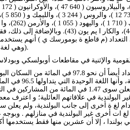
التعداد (م قاطع ة بومورسك ي ‏) أنهم يستخد
(وهي لغة إقليمية في بولندا).
وأثبتت نتائج التعداد أيضاً أن نحو 97.8 في المائة 
اللغة البولندية، وأنها ا
منازل هم . ولم يعلن سوى 1.47 في المائة من المشا
 ات أخرى غير البولندية في منازلهم . وبوجه ع