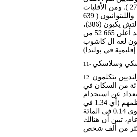
( 094 147 )، والبيلاروسيون ( 640 47 )، والأوكرانيون ( 172 27 ). ومن الأقليات
الأخرى الروما ( 731 12 )، والروس ( 244 3 )، والليمك و ( 850 5 )، والليتوانيون ( 639
5 )، والسلوفاك ( 710 1 )، واليهود ( 055 1 )، والأرمن (262)، وا لتش يكيون (386)،
والتتار (447)، والكار ا يم يون (43). وبالإضافة إلى ذلك، فقد أعلن 665 52 من
مون لغة ال كاشوب
11-
من السكان البولنديين يتكلمون
12-
للغة الوحيدة التي يتداولها 96.5 في المائة من السكان في
ركين في التعداد عن استخدام
لغات أخرى غير البولندية في علاقاتهم العائلية؛ و اعترف معظمهم (أي 1.34 في
المائة) باستخدام لغ ة أخرى إلى جانب البولندية، ولم يعلن سوى 0.14 في المائة
ام، تبين أن هنالك