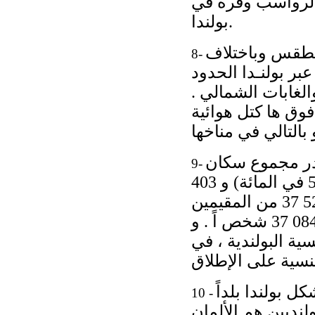
 الرواسب وفرة في
بولندا.
الطقس وباختلاف
8-
عبر بولنـدا الحدود
الغابات الشمالي .
وق ها كتل هوائية
ئج التعداد ال وطني للسكان والمساكن لعام 2002، قُدر مجموع سكان
9-
بولندا ﺑ 080 230 38 نسمة، من بينهم 677 713 19 امرأة (أي 51.6 في المائة) و 403
516 18 رج ا ل (أي 48.4 في المائة). وفي عام 2002 كان 751 529 37 من المقيمين
فيها يحملون الجنسية البولندية التي تمثل الجنسية الوحيدة ﻟ 821 084 37 شخص اً . و
نسية البولندية ، في
التعداد الوطني للسكان والمساكن لعام 2002، تشكل بولندا بلداً
10 -
بولنديين هم الألمان