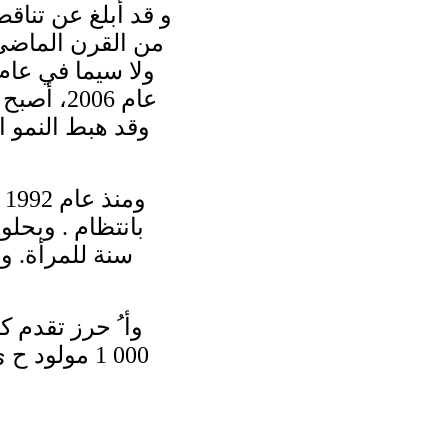
و قد أبلغ عن تناق
عام 2006
و
وأ ُ حرز تقدم 