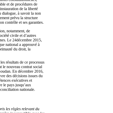
able et de procédures de
instauration de la liberté
du dialogue, à savoir la non
lement prévu la structure
n contrôle et ses garanties.
tion, notamment, de
ciété civile et d’autres
jeunes. Le 24décembre 2015,
gue national a approuvé à
rimauté du droit, la
les résultats de ce processus
 le nouveau contrat social
u Soudan. En décembre 2016,
uvre des décisions issues du
étences exécutives et
re le pays jusqu’aux
éconciliation nationale.
ris les règles relevant du