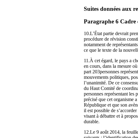
Suites données aux 
Paragraphe 6 Cadre c
10.L’État partie devrait pre
procédure de révision constit
notamment de représentants de
ce que le texte de la nouvel
11.À cet égard, le pays a ch
en cours, dans la mesure où 
part 203personnes représentan
mouvements politiques, posan
l’unanimité. De ce consensu
du Haut Comité de coordinat
personnes représentant les p
précisé que cet organisme a 
République et que son avène
il est possible de s’accorde
visant à débattre et à propo
durable.
12.Le 9 août 2014, la feuill
suivants : l’identification d