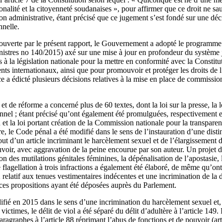
ionalité et la citoyenneté soudanaises », pour affirmer que ce droit ne sau
ion administrative, étant précisé que ce jugement s’est fondé sur une déc
nnelle.
ouverte par le présent rapport, le Gouvernement a adopté le programme 
nistres no 140/2015) axé sur une mise à jour en profondeur du système j
 à la législation nationale pour la mettre en conformité avec la Constitut
ents internationaux, ainsi que pour promouvoir et protéger les droits 
ice a édicté plusieurs décisions relatives à la mise en place de commissi
t de réforme a concerné plus de 60 textes, dont la loi sur la presse, la lo
rsonnel ; étant précisé qu’ont également été promulguées, respectivement e
 et la loi portant création de la Commission nationale pour la transparence
e, le Code pénal a été modifié dans le sens de l’instauration d’une distin
jout d’un article incriminant le harcèlement sexuel et de l’élargissement d
uvoir, avec aggravation de la peine encourue par son auteur. Un projet d
ion des mutilations génitales féminines, la dépénalisation de l’apostasie, 
de flagellation à trois infractions a également été élaboré, de même qu’on
 relatif aux tenues vestimentaires indécentes et une incrimination de la 
s ces propositions ayant été déposées auprès du Parlement.
fié en 2015 dans le sens d’une incrimination du harcèlement sexuel et, a
 victimes, le délit de viol a été séparé du délit d’adultère à l’article 149
ragraphes à l’article 88 réprimant l’abus de fonctions et de pouvoir (art.