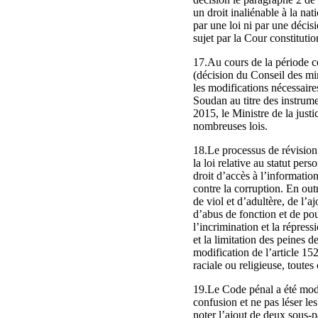
un droit inaliénable à la nat
par une loi ni par une décis
sujet par la Cour constitutio
17.Au cours de la période c
(décision du Conseil des mi
les modifications nécessaires
Soudan au titre des instrum
2015, le Ministre de la just
nombreuses lois.
18.Le processus de révision e
la loi relative au statut pe
droit d’accès à l’information
contre la corruption. En outr
de viol et d’adultère, de l’a
d’abus de fonction et de po
l’incrimination et la répress
et la limitation des peines 
modification de l’article 152
raciale ou religieuse, toute
19.Le Code pénal a été modi
confusion et ne pas léser les
noter l’ajout de deux sous-pa