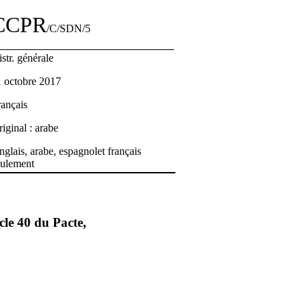
CCPR
/C/SDN/5
str. générale
1 octobre 2017
rançais
iginal : arabe
glais, arabe, espagnolet français
eulement
cle 40 du Pacte,