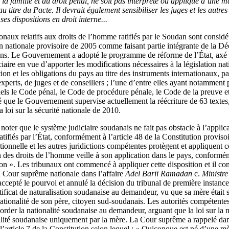
e la famille et du droit pénal, ne soit pas interprété ou appliqué d’une 
au titre du Pacte. Il devrait également sensibiliser les juges et les autres
ses dispositions en droit interne...
onaux relatifs aux droits de l’homme ratifiés par le Soudan sont considé
ion nationale provisoire de 2005 comme faisant partie intégrante de la Déc
ons. Le Gouvernement a adopté le programme de réforme de l’État, axé 
aire en vue d’apporter les modifications nécessaires à la législation nat
ion et les obligations du pays au titre des instruments internationaux, pa
erts, de juges et de conseillers ; l’une d’entre elles ayant notamment 
quels le Code pénal, le Code de procédure pénale, le Code de la preuve 
sé que le Gouvernement supervise actuellement la réécriture de 63 textes, 
a loi sur la sécurité nationale de 2010.
noter que le système judiciaire soudanais ne fait pas obstacle à l’applic
atifiés par l’État, conformément à l’article 48 de la Constitution proviso
tionnelle et les autres juridictions compétentes protègent et appliquent c
n des droits de l’homme veille à son application dans le pays, conformé
tion ». Les tribunaux ont commencé à appliquer cette disposition et il c
la Cour suprême nationale dans l’affaire
Adel Barii Ramadan
c.
Ministre 
accepté le pourvoi et annulé la décision du tribunal de première instanc
ertificat de naturalisation soudanaise au demandeur, vu que sa mère était
tionalité de son père, citoyen sud-soudanais. Les autorités compétentes
corder la nationalité soudanaise au demandeur, arguant que la loi sur la n
nalité soudanaise uniquement par la mère. La Cour suprême a rappelé dan
l’article 7 de la Constitution selon lequel : « Quiconque est né d’une 