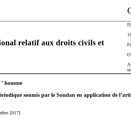
Di
1
onal relatif aux droits civils et
F
Or
An
s
 l ’ homme
iodique soumis par le Soudan en application de l’arti
embre 2017]