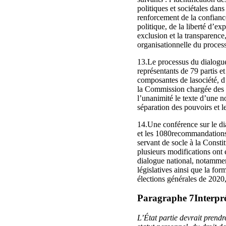
politiques et sociétales dan
renforcement de la confianc
politique, de la liberté d’ex
exclusion et la transparence,
organisationnelle du process
13.Le processus du dialogue
représentants de 79 partis et
composantes de lasociété, d
la Commission chargée des q
l’unanimité le texte d’une n
séparation des pouvoirs et 
14.Une conférence sur le dia
et les 1080recommandations 
servant de socle à la Const
plusieurs modifications ont 
dialogue national, notamment
législatives ainsi que la f
élections générales de 2020, 
Paragraphe 7Interprét
L’État partie devrait prendr