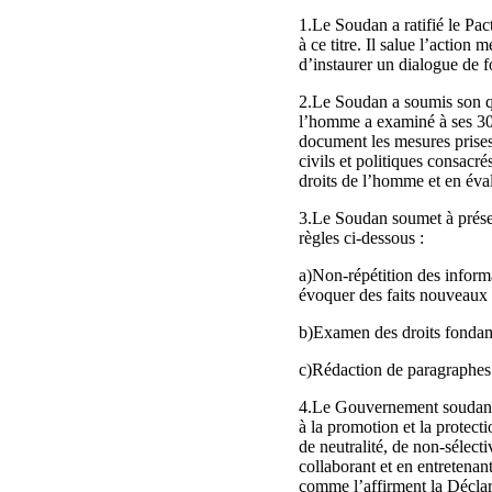
1.Le Soudan a ratifié le Pact
à ce titre. Il salue l’actio
d’instaurer un dialogue de f
2.Le Soudan a soumis son qu
l’homme a examiné à ses 307
document les mesures prises 
civils et politiques consacr
droits de l’homme et en éval
3.Le Soudan soumet à présen
règles ci-dessous :
a)Non-répétition des informa
évoquer des faits nouveaux 
b)Examen des droits fondamen
c)Rédaction de paragraphes 
4.Le Gouvernement soudanais
à la promotion et la protectio
de neutralité, de non-sélecti
collaborant et en entretena
comme l’affirment la Déclar