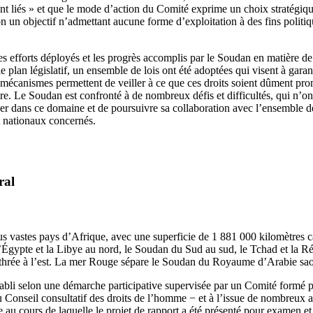
t liés » et que le mode d’action du Comité exprime un choix stratégique
n un objectif n’admettant aucune forme d’exploitation à des fins politi
les efforts déployés et les progrès accomplis par le Soudan en matière d
 plan législatif, un ensemble de lois ont été adoptées qui visent à garant
mécanismes permettent de veiller à ce que ces droits soient dûment pr
iaire. Le Soudan est confronté à de nombreux défis et difficultés, qui n’o
er dans ce domaine et de poursuivre sa collaboration avec l’ensemble 
t nationaux concernés.
ral
s vastes pays d’Afrique, avec une superficie de 1 881 000 kilomètres car
Égypte et la Libye au nord, le Soudan du Sud au sud, le Tchad et la Ré
Érythrée à l’est. La mer Rouge sépare le Soudan du Royaume d’Arabie sao
tabli selon une démarche participative supervisée par un Comité formé pa
u Conseil consultatif des droits de l’homme − et à l’issue de nombreux at
e au cours de laquelle le projet de rapport a été présenté pour examen e