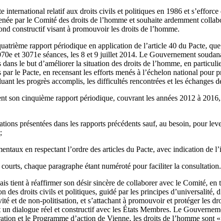
e international relatif aux droits civils et politiques en 1986 et s’effor
n menée par le Comité des droits de l’homme et souhaite ardemment collabo
ond constructif visant à promouvoir les droits de l’homme.
atrième rapport périodique en application de l’article 40 du Pacte, que
0e et 3071e séances, les 8 et 9 juillet 2014. Le Gouvernement soudana
dans le but d’améliorer la situation des droits de l’homme, en particuli
és par le Pacte, en recensant les efforts menés à l’échelon national pour 
uant les progrès accomplis, les difficultés rencontrées et les échanges 
t son cinquième rapport périodique, couvrant les années 2012 à 2016, qu
tions présentées dans les rapports précédents sauf, au besoin, pour lev
;
taux en respectant l’ordre des articles du Pacte, avec indication de l’in
courts, chaque paragraphe étant numéroté pour faciliter la consultation.
 tient à réaffirmer son désir sincère de collaborer avec le Comité, e
n des droits civils et politiques, guidé par les principes d’universalité, d
vité et de non-politisation, et s’attachant à promouvoir et protéger les d
nt un dialogue réel et constructif avec les États Membres. Le Gouvernem
ation et le Programme d’action de Vienne, les droits de l’homme sont « 