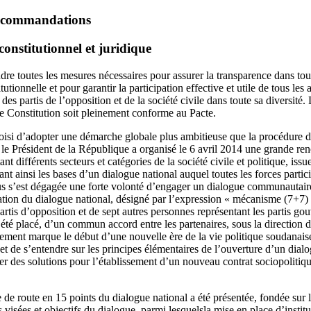
recommandations
onstitutionnel et juridique
ndre toutes les mesures nécessaires pour assurer la transparence dans tout
utionnelle et pour garantir la participation effective et utile de tous les
s partis de l’opposition et de la société civile dans toute sa diversité. L
le Constitution soit pleinement conforme au Pacte.
oisi d’adopter une démarche globale plus ambitieuse que la procédure de
le Président de la République a organisé le 6 avril 2014 une grande renc
t différents secteurs et catégories de la société civile et politique, issu
t ainsi les bases d’un dialogue national auquel toutes les forces partic
s s’est dégagée une forte volonté d’engager un dialogue communautaire,
ion du dialogue national, désigné par l’expression « mécanisme (7+7) 
artis d’opposition et de sept autres personnes représentant les partis g
été placé, d’un commun accord entre les partenaires, sous la direction d
ment marque le début d’une nouvelle ère de la vie politique soudanaise
r et de s’entendre sur les principes élémentaires de l’ouverture d’un di
ser des solutions pour l’établissement d’un nouveau contrat sociopolitiq
e de route en 15 points du dialogue national a été présentée, fondée sur
es visées et objectifs du dialogue, parmi lesquelsla mise en place d’institu