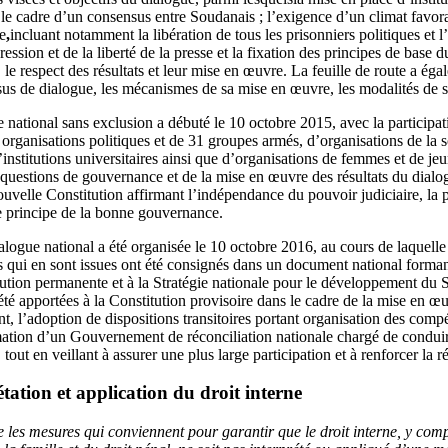
s le cadre d’un consensus entre Soudanais ; l’exigence d’un climat favor
e
,
incluant notamment la libération de tous les prisonniers politiques et l’
pression et de la liberté de la presse et la fixation des principes de base 
 le respect des résultats et leur mise en œuvre. La feuille de route a éga
us de dialogue, les mécanismes de sa mise en œuvre, les modalités de so
 national sans exclusion a débuté le 10 octobre 2015, avec la participa
 organisations politiques et de 31 groupes armés, d’organisations de la so
’institutions universitaires ainsi que d’organisations de femmes et de 
uestions de gouvernance et de la mise en œuvre des résultats du dialo
ouvelle Constitution affirmant l’indépendance du pouvoir judiciaire, la p
le principe de la bonne gouvernance.
logue national a été organisée le 10 octobre 2016, au cours de laquelle 
qui en sont issues ont été consignés dans un document national formant
itution permanente et à la Stratégie nationale pour le développement d
été apportées à la Constitution provisoire dans le cadre de la mise en œ
, l’adoption de dispositions transitoires portant organisation des comp
ormation d’un Gouvernement de réconciliation nationale chargé de condui
tout en veillant à assurer une plus large participation et à renforcer la r
ation et application du droit interne
e les mesures qui conviennent pour garantir que le droit interne, y comp