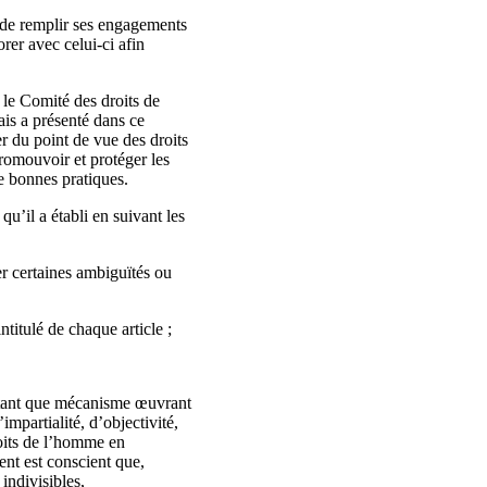
ce de remplir ses engagements
rer avec celui-ci afin
 le Comité des droits de
is a présenté dans ce
er du point de vue des droits
promouvoir et protéger les
de bonnes pratiques.
’il a établi en suivant les
er certaines ambiguïtés ou
titulé de chaque article ;
n tant que mécanisme œuvrant
’impartialité, d’objectivité,
roits de l’homme en
ent est conscient que,
indivisibles,