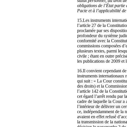
statut personnel, du droit d
obligations de l’État partie 
Pacte et à l’applicabilité de 
15.Les instruments internati
l’article 27 de la Constitut
proclamée par ses dispositi
profondeur du système judici
conformité avec la Constitut
commissions composées d’exp
plusieurs textes, parmi les
civile ; étant en outre préci
les publications de 2009 et l
16.Il convient cependant de 
instruments internationaux r
qui suit : « La Cour constitu
des droits) et la Commissio
l’article 142 de la Constitu
cet égard l’arrêt rendu par 
cadre de laquelle la Cour a 
l’intérieur de délivrer un c
ce, indépendamment de la na
avaient en effet refusé d’ac
la transmission de la natio
décision le paragraphe 2 de 