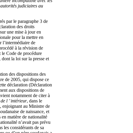
manière incompatible avec les
 autorités judiciaires au
rés par le paragraphe 3 de
laration des droits
sur une mise à jour en
ionale pour la mettre en
r l’intermédiaire de
procédé à la révision de
et le Code de procédure
dont la loi sur la presse et
ation des dispositions des
ire de 2005, qui dispose ce
ette déclaration (Déclaration
ment aux dispositions de
onvient notamment de citer à
de l ’ intérieur
, dans le
e, enjoignant au Ministre de
 soudanaise de naissance, et
 en matière de nationalité
ationalité n’avait pas prévu
s les considérants de sa
mère ou d’un père soudanais a