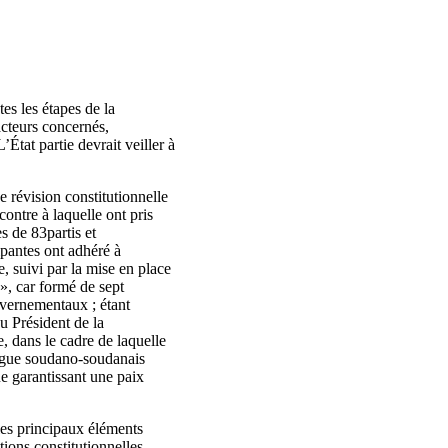
es les étapes de la
 acteurs concernés,
’État partie devrait veiller à
 révision constitutionnelle
ontre à laquelle ont pris
es de 83partis et
ipantes ont adhéré à
 suivi par la mise en place
», car formé de sept
ouvernementaux ; étant
u Président de la
, dans le cadre de laquelle
alogue soudano-soudanais
ue garantissant une paix
 les principaux éléments
tions constitutionnelles,