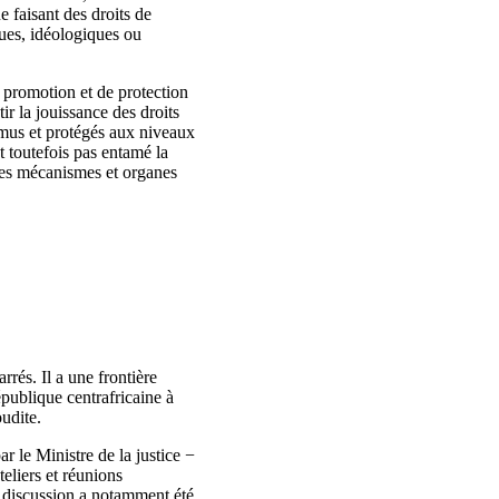
 faisant des droits de
ques, idéologiques ou
e promotion et de protection
ir la jouissance des droits
omus et protégés aux niveaux
nt toutefois pas entamé la
des mécanismes et organes
rés. Il a une frontière
publique centrafricaine à
udite.
r le Ministre de la justice −
eliers et réunions
t discussion a notamment été