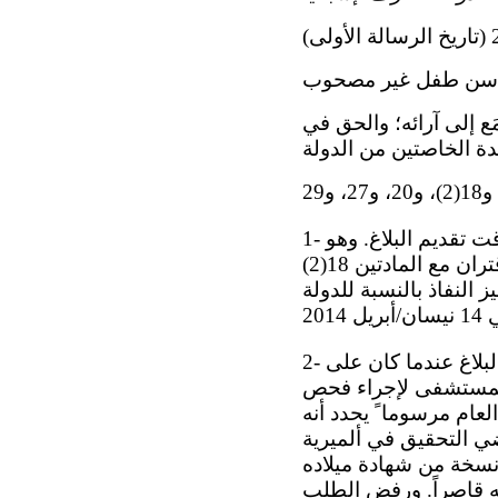
د سن طفل غير مصحوب
ع إلى آرائه؛ والحق في
ة الخاصتين من الدولة
1- صاحب البلاغ هو م. أ. ب.، وهو مواطن من غينيا، كان يبلغ من العمر 14 عاما ً وقت تقديم البلاغ. وهو
يدَّعي أن الدولة الطرف انتهكت حقوقَه المكفولة بموجب المادة 3، مقروءة بالاقتران مع المادتين 18(2)
اختياري حيز النفاذ بالنسبة للدولة
2- وفي 22 كانون الثاني/يناير 2018، اعترضت شرطة حدود الدولة الطرف صاحب البلاغ عندما كان على
 المستشفى لإجراء فحص
 وأصدر مكتب المدعي العام مرسوما ً يحدد أنه
 قاضي التحقيق في ألميرية
، حصل صاحب البلاغ على نسخة من شهادة ميلاده
ه قاصراً. ورفض الطلب