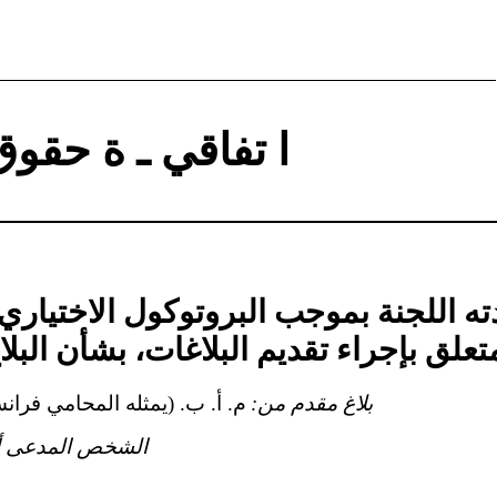
ا
ا تفاقي ـ ة حقو
ته اللجنة بموجب البروتوكول الاختياري
لق بإجراء تقديم البلاغات، بشأن البلاغ رقم 
بلاغ مقدم من:
م. أ. ب. (يمثله المحامي فران
الشخص المدعى أن