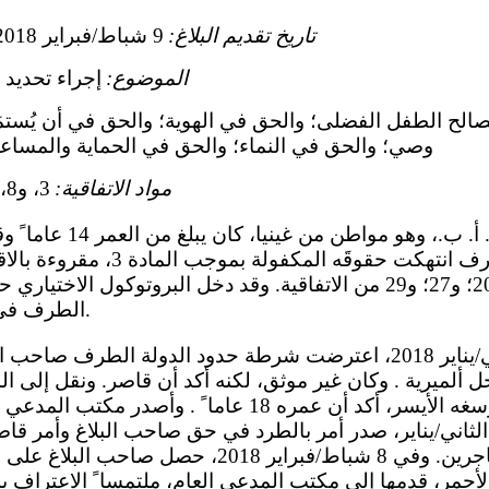
تاريخ تقديم البلاغ:
9 شباط/فبراير 2018 (تاريخ الرسالة الأولى)
الموضوع:
إجراء تحدي
الح الطفل الفضلى؛ والحق في الهوية؛ والحق في أن يُستمَ
وصي؛ والحق في النماء؛ والحق في الحماية والمساعد
مواد الاتفاقية:
3، و8، و18(2)، و20، و27، و29
و20(1)؛ والمواد 8؛ و20؛ و27؛ و29 من الاتفاقية. وقد دخل البروتوكول ال
الطرف في 14 نيسان/أبريل 2014.
ألميرية . وكان غير موثق، لكنه أكد أن قاصر. ونقل إلى
بالأشعة السينية على رسغه الأيسر، أكد أن عمره 18 عاما ً .
ي 23 كانون الثاني/يناير، صدر أمر بالطرد في حق صاحب البلاغ وأمر
بإيداعه في مركز للمهاجرين. وفي 8 شباط/فبراير 2018
حمر، قدمها إلى مكتب المدعي العام، ملتمسا ً الاعتراف ب