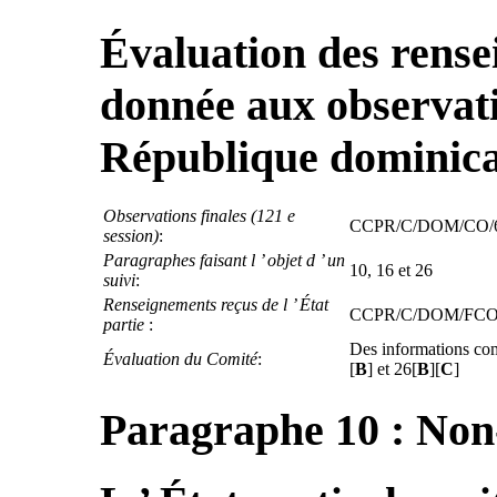
Évaluation des rense
donnée aux observati
République dominic
Observations finales (121 e
CCPR/C/DOM/CO/6,
session)
:
Paragraphes faisant l ’ objet d ’ un
10, 16 et 26
suivi
:
Renseignements reçus de l ’ État
CCPR/C/DOM/FCO/6
partie
:
Des informations com
Évaluation du Comité
:
[
B
] et 26[
B
][
C
]
Paragraphe 10 : Non