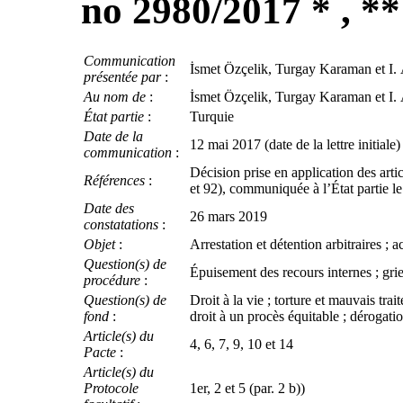
no 2980/2017 * , **
Communication
İsmet Özçelik, Turgay Karaman et I. 
présentée par
:
Au nom de
:
İsmet Özçelik, Turgay Karaman et I. 
État partie
:
Turquie
Date de la
12 mai 2017 (date de la lettre initiale)
communication
:
Décision prise en application des arti
Références
:
et 92), communiquée à l’État partie 
Date des
26 mars 2019
constatations
:
Objet
:
Arrestation et détention arbitraires ; ac
Question(s) de
Épuisement des recours internes ; gri
procédure
:
Question(s) de
Droit à la vie ; torture et mauvais trai
fond
:
droit à un procès équitable ; dérogation
Article(s) du
4, 6, 7, 9, 10 et 14
Pacte
:
Article(s) du
Protocole
1er, 2 et 5 (par. 2 b))