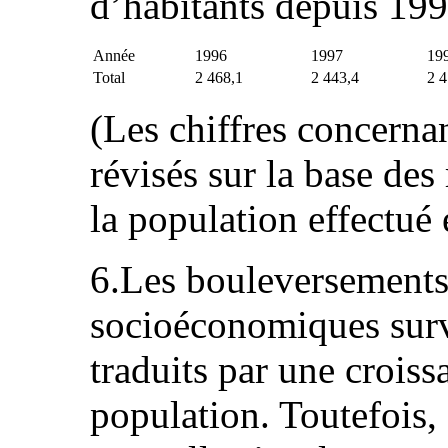
d’habitants depuis 199
Année
1996
1997
19
Total
2 468,1
2 443,4
2 4
(Les chiffres concernan
révisés sur la base des
la population effectué
6.Les bouleversements 
socioéconomiques surv
traduits par une croiss
population. Toutefois,